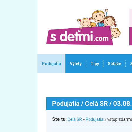
Podujatia
Výlety
Tipy
Súťaže
Podujatia
/ Celá SR / 03.08
Ste tu:
Celá SR
»
Podujatia
» vstup zdarma