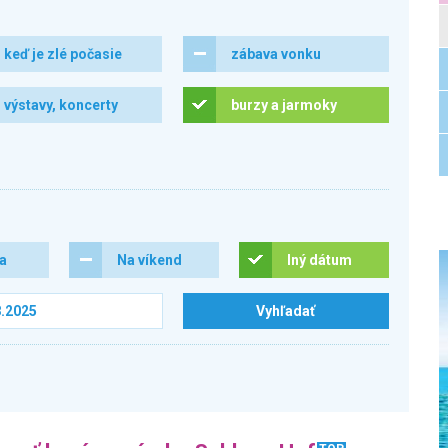
keď je zlé počasie
zábava vonku
výstavy, koncerty
burzy a jarmoky
ra
Na víkend
Iný dátum