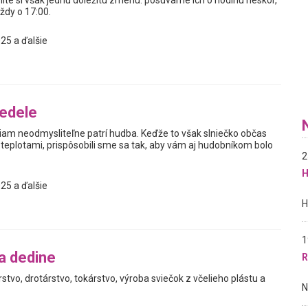
nite si však jednu dôležitú zmenu: posúvame ich o hodinu neskôr,
dy o 17:00.
25 a ďalšie
edele
am neodmysliteľne patrí hudba. Keďže to však slniečko občas
 teplotami, prispôsobili sme sa tak, aby vám aj hudobníkom bolo
2
H
25 a ďalšie
1
a dedine
R
rstvo, drotárstvo, tokárstvo, výroba sviečok z včelieho plástu a