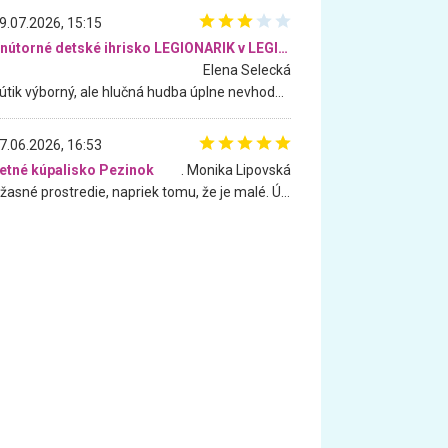
9.07.2026, 15:15
Vnútorné detské ihrisko LEGIONARIK v LEGIA Fitness
Elena Selecká
Kútik výborný, ale hlučná hudba úplne nevhodná pre deti. Na moju žiadosť o aspoň sušenie nereagovali.
7.06.2026, 16:53
etné kúpalisko Pezinok
. Monika Lipovská
Úžasné prostredie, napriek tomu, že je malé. Úžasná atmosféra. Voda fantastická a nádherná. Ľudí je pomerne veľa, ale su mili a ohľaduplní. Je veľmi zaujímavé sledovať, ako dokážu spolu športovať cudzí ľudia a bez ohľadu na vek. Vládne tu pohoda. Vnuka neviem dostať z vody. Ďakujem za krásny deň . Urcite sa sem vrátim. Jediný problém je s parkovaním, ale aj ten sa mi podarilo vyriešiť. Monika Bratislava