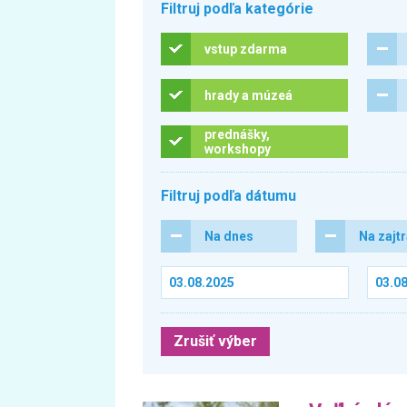
Filtruj podľa kategórie
vstup zdarma
hrady a múzeá
prednášky,
workshopy
Filtruj podľa dátumu
Na dnes
Na zajt
Zrušiť výber