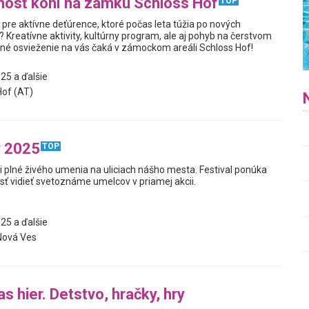
nosť koní na zámku Schloss Hof
TOP
pre aktívne deťúrence, ktoré počas leta túžia po nových
Kreatívne aktivity, kultúrny program, ale aj pohyb na čerstvom
né osvieženie na vás čaká v zámockom areáli Schloss Hof!
25 a ďalšie
of (AT)
y 2025
TOP
dni plné živého umenia na uliciach nášho mesta. Festival ponúka
osť vidieť svetoznáme umelcov v priamej akcii.
25 a ďalšie
Nová Ves
s hier. Detstvo, hračky, hry