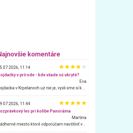
Najnovšie komentáre
5.07.2026, 11:14
ojdačky v prírode - kde všade sú ukryté?
Eva
Hojdacka v Krpelanoch uz nie je, vysli sme si k nej vcera, ale, zial, uz je znicena. Ak sem planujete cestu len kvoli hojdacke, mozete si ju usetrit. Krasny vyhlad je tu vsak aj bez hojdacky :-)
9.07.2026, 11:44
ozprávkový les pri kolibe Panoráma
Martina
Nádherné miesto ktoré odporúčam navštíviť všetkými desiatimi, pre rodiny s deťmi, dôchodcom... Proste a jednoducho ozaj rozprávkový les.. určite ešte prídeme. Odniesli sme si na pamiatku krásne tričká,