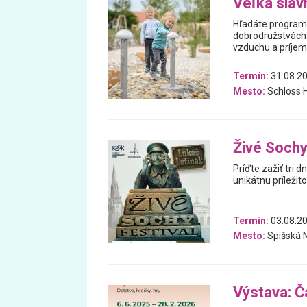
Veľká sláv
Hľadáte program 
dobrodružstvách? 
vzduchu a príjem
Termín:
31.08.20
Mesto:
Schloss H
Živé Soch
Príďte zažiť tri 
unikátnu príležit
Termín:
03.08.20
Mesto:
Spišská 
Výstava: Ča