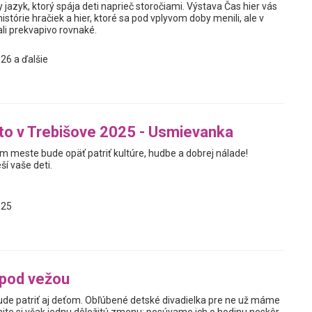
y jazyk, ktorý spája deti naprieč storočiami. Výstava Čas hier vás
istórie hračiek a hier, ktoré sa pod vplyvom doby menili, ale v
i prekvapivo rovnaké.
26 a ďalšie
eto v Trebišove 2025 - Usmievanka
m meste bude opäť patriť kultúre, hudbe a dobrej nálade!
í vaše deti.
025
 pod vežou
de patriť aj deťom. Obľúbené detské divadielka pre ne už máme