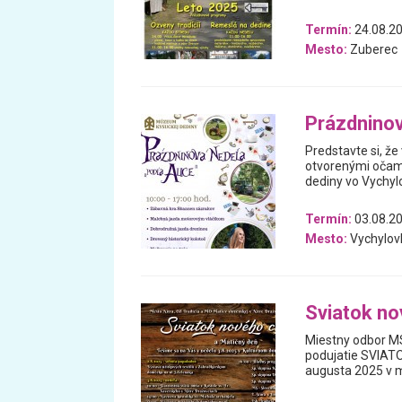
Termín:
24.08.20
Mesto:
Zuberec
Prázdninov
Predstavte si, že
otvorenými očam
dediny vo Vychylo
Termín:
03.08.2
Mesto:
Vychylov
Sviatok no
Miestny odbor MS
podujatie SVIATO
augusta 2025 v me