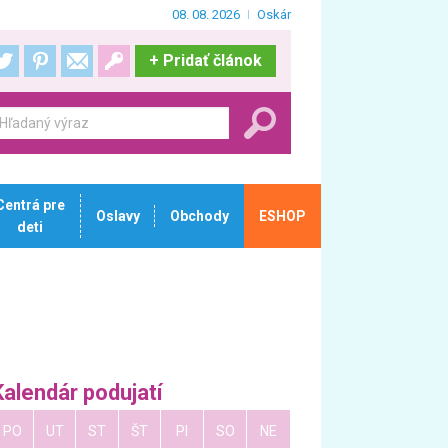
08. 08. 2026
Oskár
+
Pridať článok
Centrá pre
Oslavy
Obchody
ESHOP
deti
Kalendár podujatí
PO
UT
ST
ŠT
PI
SO
NE