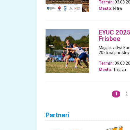
Termín:
03.08.2
Mesto:
Nitra
EYUC 2025:
Frisbee
Majstrovstvá Euró
2025 na prírodnýc
Termín:
09.08.20
Mesto:
Trnava
1
2
Partneri