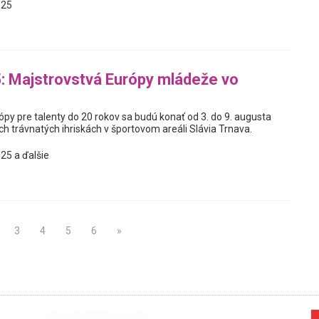
025
 Majstrovstvá Európy mládeže vo
py pre talenty do 20 rokov sa budú konať od 3. do 9. augusta
h trávnatých ihriskách v športovom areáli Slávia Trnava.
25 a ďalšie
3
4
5
6
»