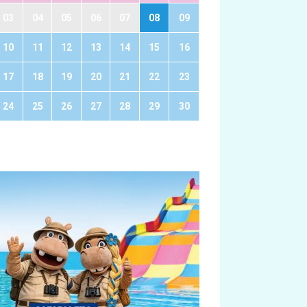
03
04
05
06
07
08
09
10
11
12
13
14
15
16
17
18
19
20
21
22
23
24
25
26
27
28
29
30