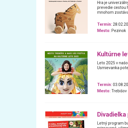
Hra je univerzáln
prevedie cestou h
mnohom zostával
Termín:
28.02.20
Mesto:
Pezinok
Kultúrne l
Leto 2025 v našo
Usmievanka poteš
Termín:
03.08.2
Mesto:
Trebišov
Divadielka
Letný program bu