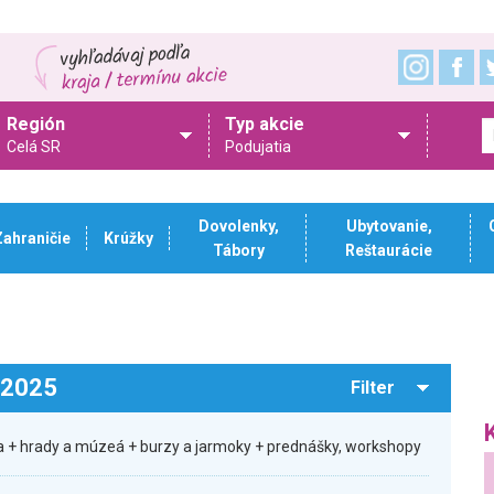
Región
Typ akcie
Celá SR
Podujatia
Dovolenky,
Ubytovanie,
Zahraničie
Krúžky
Tábory
Reštaurácie
.2025
Filter
 + hrady a múzeá + burzy a jarmoky + prednášky, workshopy