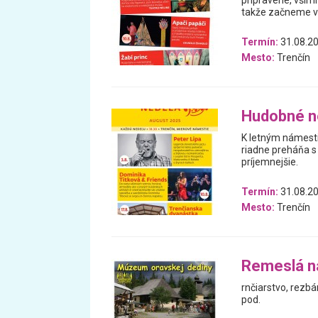
pripravené, všim
takže začneme vž
Termín:
31.08.20
Mesto:
Trenčín
Hudobné n
K letným námesti
riadne preháňa s
príjemnejšie.
Termín:
31.08.20
Mesto:
Trenčín
Remeslá n
rnčiarstvo, rezbá
pod.