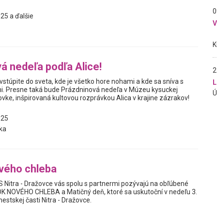
0
25 a ďalšie
á nedeľa podľa Alice!
2
 vstúpite do sveta, kde je všetko hore nohami a kde sa sníva s
L
i. Presne taká bude Prázdninová nedeľa v Múzeu kysuckej
vke, inšpirovaná kultovou rozprávkou Alica v krajine zázrakov!
025
ka
vého chleba
 Nitra - Dražovce vás spolu s partnermi pozývajú na obľúbené
K NOVÉHO CHLEBA a Matičný deň, ktoré sa uskutoční v nedeľu 3.
stskej časti Nitra - Dražovce.