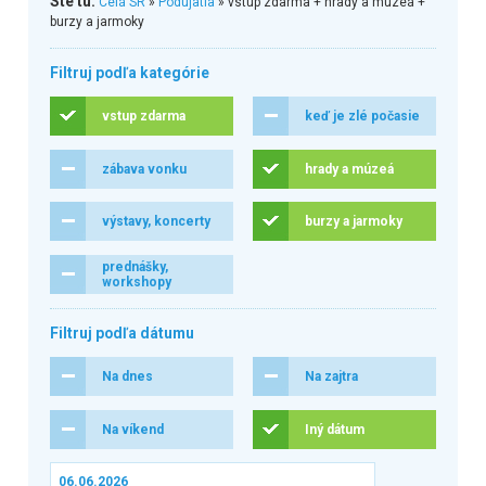
Ste tu:
Celá SR
»
Podujatia
» vstup zdarma + hrady a múzeá +
burzy a jarmoky
Filtruj podľa kategórie
vstup zdarma
keď je zlé počasie
zábava vonku
hrady a múzeá
výstavy, koncerty
burzy a jarmoky
prednášky,
workshopy
Filtruj podľa dátumu
Na dnes
Na zajtra
Na víkend
Iný dátum