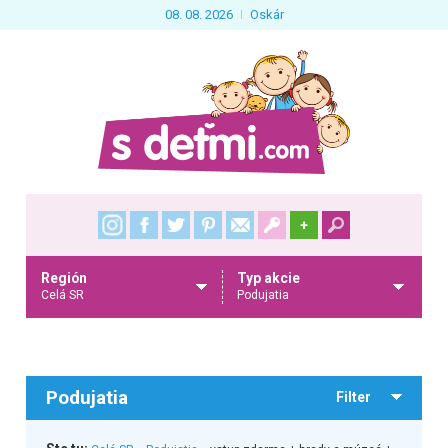
08. 08. 2026
Oskár
+
Región
Typ akcie
Celá SR
Podujatia
Podujatia
Filter