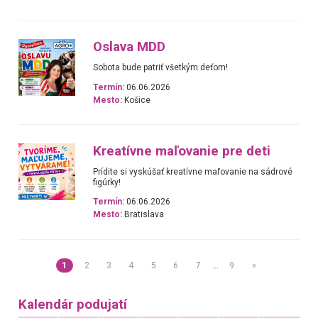
Oslava MDD
Sobota bude patriť všetkým deťom!
Termín:
06.06.2026
Mesto:
Košice
Kreatívne maľovanie pre deti
Prídite si vyskúšať kreatívne maľovanie na sádrové
figúrky!
Termín:
06.06.2026
Mesto:
Bratislava
1
2
3
4
5
6
7
…
9
»
Kalendár podujatí