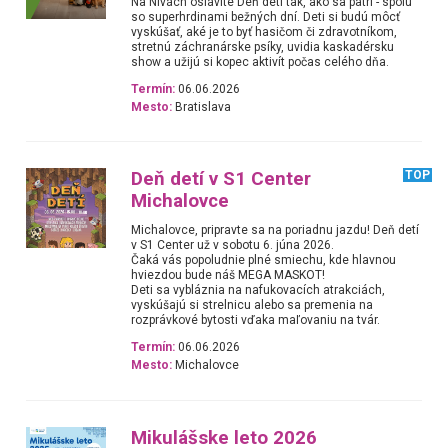
Na Nivách oslávite Deň detí tak, ako sa patrí - spolu
so superhrdinami bežných dní. Deti si budú môcť
vyskúšať, aké je to byť hasičom či zdravotníkom,
stretnú záchranárske psíky, uvidia kaskadérsku
show a užijú si kopec aktivít počas celého dňa.
Termín:
06.06.2026
Mesto:
Bratislava
Deň detí v S1 Center
TOP
Michalovce
Michalovce, pripravte sa na poriadnu jazdu! Deň detí
v S1 Center už v sobotu 6. júna 2026.
Čaká vás popoludnie plné smiechu, kde hlavnou
hviezdou bude náš MEGA MASKOT!
Deti sa vybláznia na nafukovacích atrakciách,
vyskúšajú si strelnicu alebo sa premenia na
rozprávkové bytosti vďaka maľovaniu na tvár.
Termín:
06.06.2026
Mesto:
Michalovce
Mikulášske leto 2026