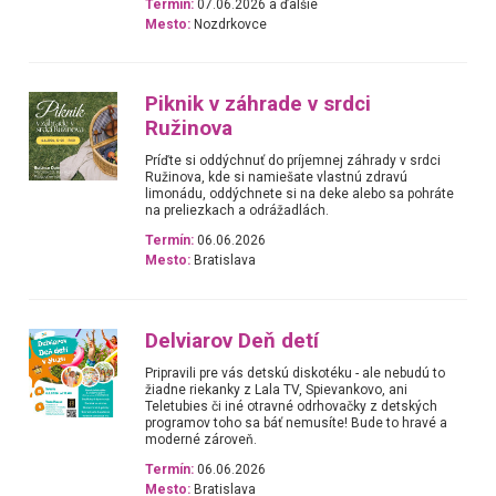
Termín:
07.06.2026 a ďalšie
Mesto:
Nozdrkovce
Piknik v záhrade v srdci
Ružinova
Príďte si oddýchnuť do príjemnej záhrady v srdci
Ružinova, kde si namiešate vlastnú zdravú
limonádu, oddýchnete si na deke alebo sa pohráte
na preliezkach a odrážadlách.
Termín:
06.06.2026
Mesto:
Bratislava
Delviarov Deň detí
Pripravili pre vás detskú diskotéku - ale nebudú to
žiadne riekanky z Lala TV, Spievankovo, ani
Teletubies či iné otravné odrhovačky z detských
programov toho sa báť nemusíte! Bude to hravé a
moderné zároveň.
Termín:
06.06.2026
Mesto:
Bratislava