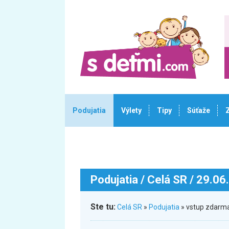
Podujatia
Výlety
Tipy
Súťaže
Podujatia
/ Celá SR / 29.06
Ste tu:
Celá SR
»
Podujatia
» vstup zdarm