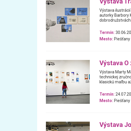
Výstava Tr
Výstava ilustráci
autorky Barbory 
dobrodružstvách
Termín:
30.06.20
Mesto:
Piešťany
Výstava O 
Výstava Marty Mat
technickej zručnos
klasickú maľbu a
Termín:
24.07.20
Mesto:
Piešťany
Výstava Jo