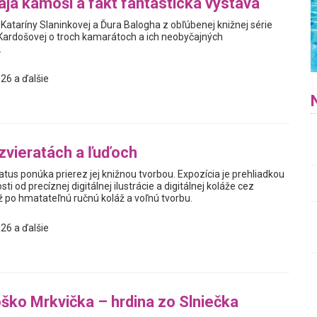
aja kamoši a fakt fantastická výstava
í Kataríny Slaninkovej a Ďura Balogha z obľúbenej knižnej série
Kardošovej o troch kamarátoch a ich neobyčajných
.
26 a ďalšie
zvieratách a ľuďoch
us ponúka prierez jej knižnou tvorbou. Expozícia je prehliadkou
ti od precíznej digitálnej ilustrácie a digitálnej koláže cez
ž po hmatateľnú ručnú koláž a voľnú tvorbu.
26 a ďalšie
ško Mrkvička – hrdina zo Slniečka