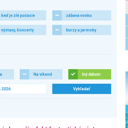
keď je zlé počasie
zábava vonku
výstavy, koncerty
burzy a jarmoky
ra
Na víkend
Iný dátum