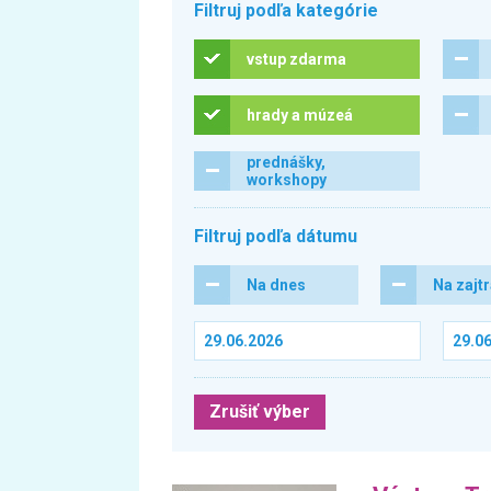
Filtruj podľa kategórie
vstup zdarma
hrady a múzeá
prednášky,
workshopy
Filtruj podľa dátumu
Na dnes
Na zajt
Zrušiť výber