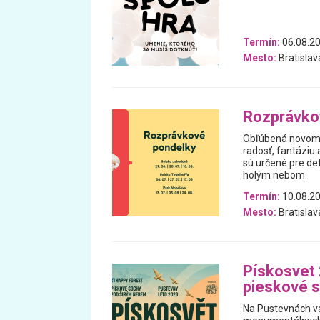
Termín:
06.08.20
Mesto:
Bratislav
Rozprávko
Obľúbená novomes
radosť, fantáziu
sú určené pre det
holým nebom.
Termín:
10.08.20
Mesto:
Bratislav
Pískosvet
pieskové 
Na Pustevnách vá