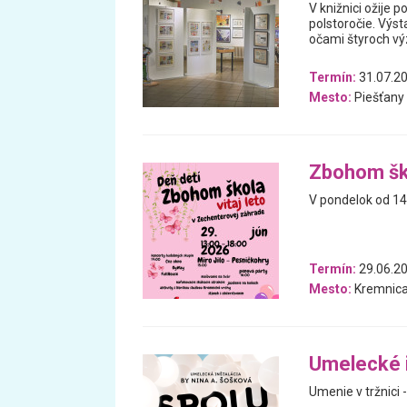
V knižnici ožije 
polstoročie. Výst
očami štyroch vý
Termín:
31.07.20
Mesto:
Piešťany
Zbohom ško
V pondelok od 14:
Termín:
29.06.2
Mesto:
Kremnic
Umelecké i
Umenie v tržnici 