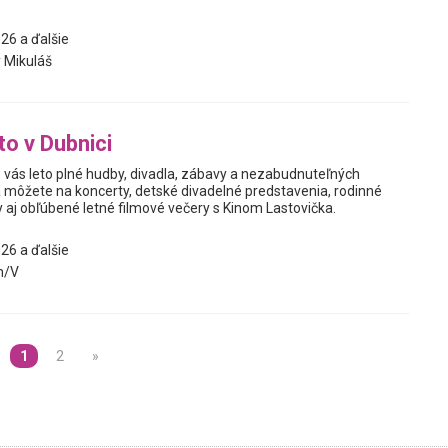
26 a ďalšie
 Mikuláš
to v Dubnici
e vás leto plné hudby, divadla, zábavy a nezabudnuteľných
sa môžete na koncerty, detské divadelné predstavenia, rodinné
 aj obľúbené letné filmové večery s Kinom Lastovička.
26 a ďalšie
n/V
1
2
»