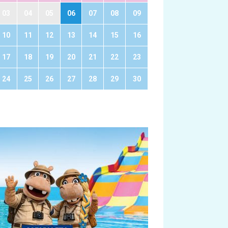
03
04
05
06
07
08
09
10
11
12
13
14
15
16
17
18
19
20
21
22
23
24
25
26
27
28
29
30