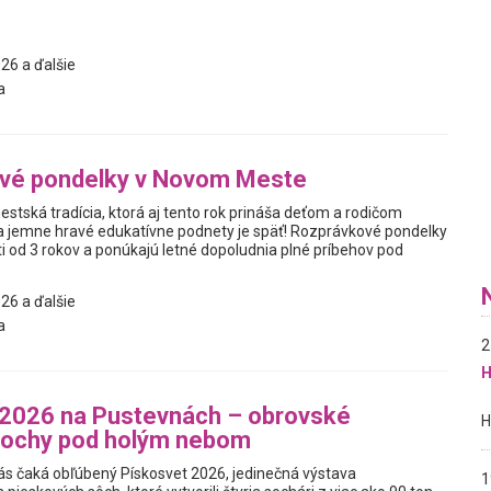
26 a ďalšie
a
vé pondelky v Novom Meste
tská tradícia, ktorá aj tento rok prináša deťom a rodičom
 a jemne hravé edukatívne podnety je späť! Rozprávkové pondelky
i od 3 rokov a ponúkajú letné dopoludnia plné príbehov pod
26 a ďalšie
a
2
H
 2026 na Pustevnách – obrovské
sochy pod holým nebom
s čaká obľúbený Pískosvet 2026, jedinečná výstava
1