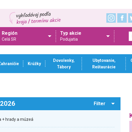
Región
Typ akcie
Celá SR
Podujatia
Dovolenky,
Ubytovanie,
Zahraničie
Krúžky
Tábory
Reštaurácie
.2026
Filter
a + hrady a múzeá