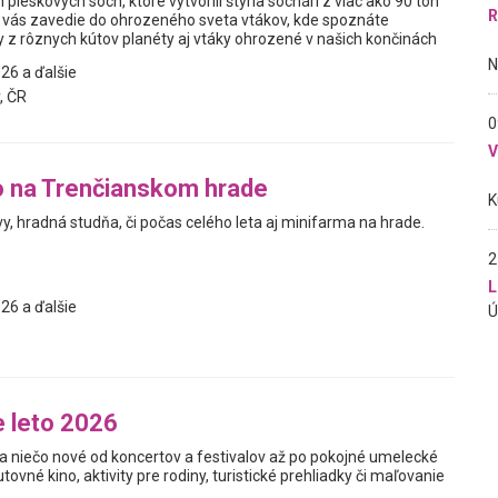
eskových sôch, ktoré vytvorili štyria sochári z viac ako 90 ton
R
k vás zavedie do ohrozeného sveta vtákov, kde spoznáte
y z rôznych kútov planéty aj vtáky ohrozené v našich končinách
26 a ďalšie
, ČR
0
o na Trenčianskom hrade
, hradná studňa, či počas celého leta aj minifarma na hrade.
2
L
26 a ďalšie
 leto 2026
a niečo nové od koncertov a festivalov až po pokojné umelecké
utovné kino, aktivity pre rodiny, turistické prehliadky či maľovanie