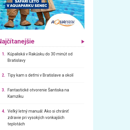
Najčítanejšie
1.
Kúpaliská v Rakúsku do 30 minút od
Bratislavy
2.
Tipy kam s deťmi v Bratislave a okolí
3.
Fantastické otvorenie Šantiska na
Kamzíku
4.
Veľký letný manuál: Ako si chrániť
zdravie pri vysokých vonkajších
teplotách