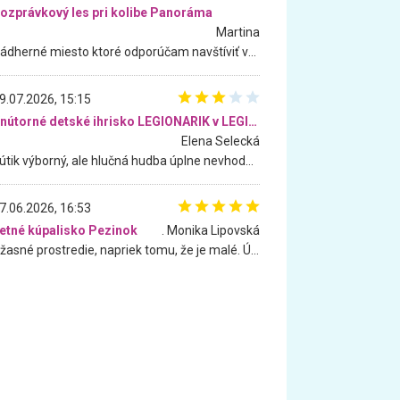
ozprávkový les pri kolibe Panoráma
Martina
Nádherné miesto ktoré odporúčam navštíviť všetkými desiatimi, pre rodiny s deťmi, dôchodcom... Proste a jednoducho ozaj rozprávkový les.. určite ešte prídeme. Odniesli sme si na pamiatku krásne tričká,
9.07.2026, 15:15
Vnútorné detské ihrisko LEGIONARIK v LEGIA Fitness
Elena Selecká
Kútik výborný, ale hlučná hudba úplne nevhodná pre deti. Na moju žiadosť o aspoň sušenie nereagovali.
7.06.2026, 16:53
etné kúpalisko Pezinok
. Monika Lipovská
Úžasné prostredie, napriek tomu, že je malé. Úžasná atmosféra. Voda fantastická a nádherná. Ľudí je pomerne veľa, ale su mili a ohľaduplní. Je veľmi zaujímavé sledovať, ako dokážu spolu športovať cudzí ľudia a bez ohľadu na vek. Vládne tu pohoda. Vnuka neviem dostať z vody. Ďakujem za krásny deň . Urcite sa sem vrátim. Jediný problém je s parkovaním, ale aj ten sa mi podarilo vyriešiť. Monika Bratislava