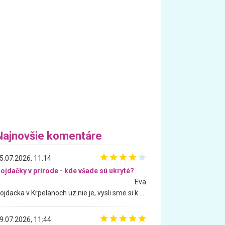
Najnovšie komentáre
5.07.2026, 11:14
ojdačky v prírode - kde všade sú ukryté?
Eva
Hojdacka v Krpelanoch uz nie je, vysli sme si k nej vcera, ale, zial, uz je znicena. Ak sem planujete cestu len kvoli hojdacke, mozete si ju usetrit. Krasny vyhlad je tu vsak aj bez hojdacky :-)
9.07.2026, 11:44