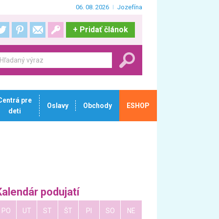
06. 08. 2026
Jozefína
+
Pridať článok
Centrá pre
Oslavy
Obchody
ESHOP
deti
Kalendár podujatí
PO
UT
ST
ŠT
PI
SO
NE