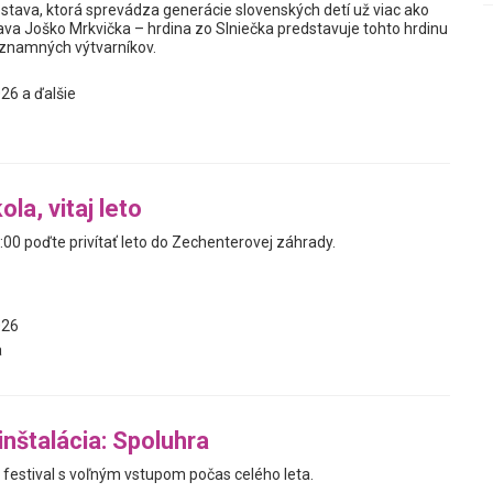
postava, ktorá sprevádza generácie slovenských detí už viac ako
ava Joško Mrkvička – hrdina zo Slniečka predstavuje tohto hrdinu
znamných výtvarníkov.
26 a ďalšie
la, vitaj leto
00 poďte privítať leto do Zechenterovej záhrady.
026
a
nštalácia: Spoluhra
- festival s voľným vstupom počas celého leta.