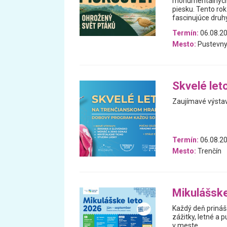
monumentálnych pi
piesku. Tento ro
fascinujúce druh
Termín:
06.08.20
Mesto:
Pustevny
Skvelé let
Zaujímavé výstavy
Termín:
06.08.20
Mesto:
Trenčín
Mikulášske
Každý deň prináš
zážitky, letné a p
v meste.