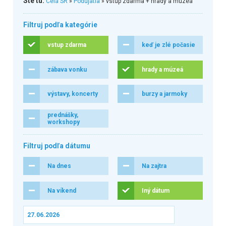
Ste tu:
Celá SR
»
Podujatia
» vstup zdarma + hrady a múzeá
Filtruj podľa kategórie
vstup zdarma
keď je zlé počasie
zábava vonku
hrady a múzeá
výstavy, koncerty
burzy a jarmoky
prednášky,
workshopy
Filtruj podľa dátumu
Na dnes
Na zajtra
Na víkend
Iný dátum