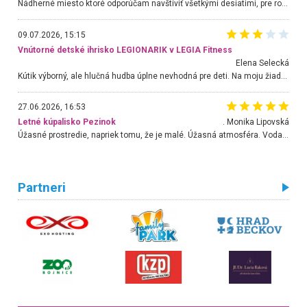
Nádherné miesto ktoré odporúčam navštíviť všetkými desiatimi, pre rodiny s deťmi, dôchodcom... Proste a jednoducho ozaj rozprávkový les.. určite ešte prídeme. Odniesli sme si na pamiatku krásne tričká,
09.07.2026, 15:15
Vnútorné detské ihrisko LEGIONARIK v LEGIA Fitness
Elena Selecká
Kútik výborný, ale hlučná hudba úplne nevhodná pre deti. Na moju žiadosť o aspoň sušenie nereagovali.
27.06.2026, 16:53
Letné kúpalisko Pezinok
. Monika Lipovská
Úžasné prostredie, napriek tomu, že je malé. Úžasná atmosféra. Voda fantastická a nádherná. Ľudí je pomerne veľa, ale su mili a ohľaduplní. Je veľmi zaujímavé sledovať, ako dokážu spolu športovať cudzí ľudia a bez ohľadu na vek. Vládne tu pohoda. Vnuka neviem dostať z vody. Ďakujem za krásny deň . Urcite sa sem vrátim. Jediný problém je s parkovaním, ale aj ten sa mi podarilo vyriešiť. Monika Bratislava
Partneri