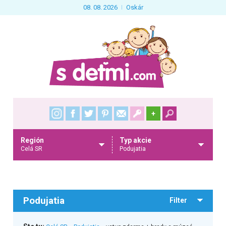
08. 08. 2026
Oskár
+
Región
Typ akcie
Celá SR
Podujatia
Podujatia
Filter