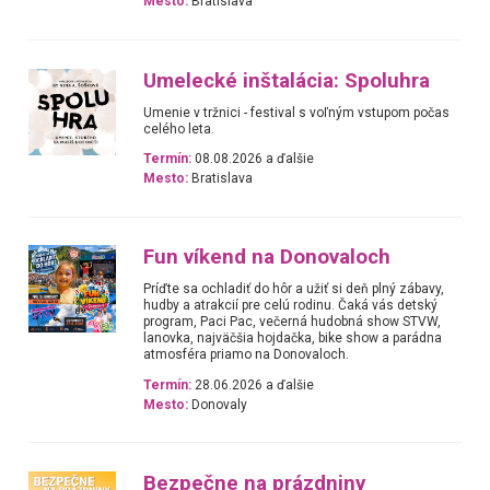
Mesto:
Bratislava
Umelecké inštalácia: Spoluhra
Umenie v tržnici - festival s voľným vstupom počas
celého leta.
Termín:
08.08.2026 a ďalšie
Mesto:
Bratislava
Fun víkend na Donovaloch
Príďte sa ochladiť do hôr a užiť si deň plný zábavy,
hudby a atrakcií pre celú rodinu. Čaká vás detský
program, Paci Pac, večerná hudobná show STVW,
lanovka, najväčšia hojdačka, bike show a parádna
atmosféra priamo na Donovaloch.
Termín:
28.06.2026 a ďalšie
Mesto:
Donovaly
Bezpečne na prázdniny