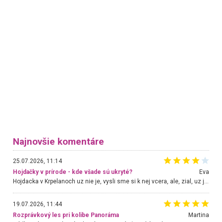
Najnovšie komentáre
25.07.2026, 11:14
Hojdačky v prírode - kde všade sú ukryté?
Eva
Hojdacka v Krpelanoch uz nie je, vysli sme si k nej vcera, ale, zial, uz je znicena. Ak sem planujete cestu len kvoli hojdacke, mozete si ju usetrit. Krasny vyhlad je tu vsak aj bez hojdacky :-)
19.07.2026, 11:44
Rozprávkový les pri kolibe Panoráma
Martina