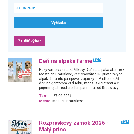
Zrušiť výber
Deň na alpaka farme
TOP
Pozývame vás na zážitkový Deň na alpaka afarme v
Moste pri Bratislave, kde chováme 35 priateľských
alpák, 5 nandu pampové, zajačiky … Príďte si užiť
deň na čerstvom vzduchu, medzi zvieratami a v
príjemnej atmosfére, len pár minút od Bratislavy.
Termín:
27.06.2026
Mesto:
Most pri Bratislave
Rozprávkový zámok 2026 -
TOP
Malý princ