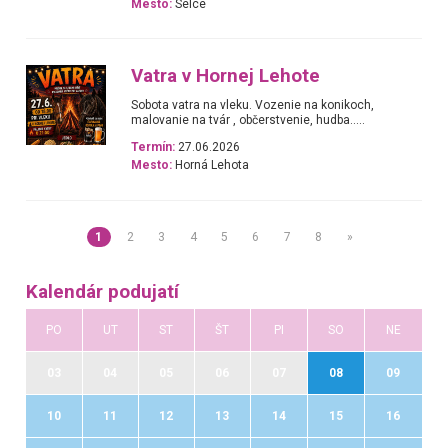
Mesto:
Selce
Vatra v Hornej Lehote
Sobota vatra na vleku. Vozenie na konikoch,
malovanie na tvár , občerstvenie, hudba.....
Termín:
27.06.2026
Mesto:
Horná Lehota
1
2
3
4
5
6
7
8
»
Kalendár podujatí
PO
UT
ST
ŠT
PI
SO
NE
03
04
05
06
07
08
09
10
11
12
13
14
15
16