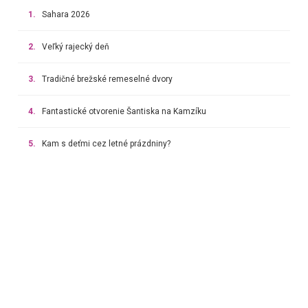
1.
Sahara 2026
2.
Veľký rajecký deň
3.
Tradičné brežské remeselné dvory
4.
Fantastické otvorenie Šantiska na Kamzíku
5.
Kam s deťmi cez letné prázdniny?