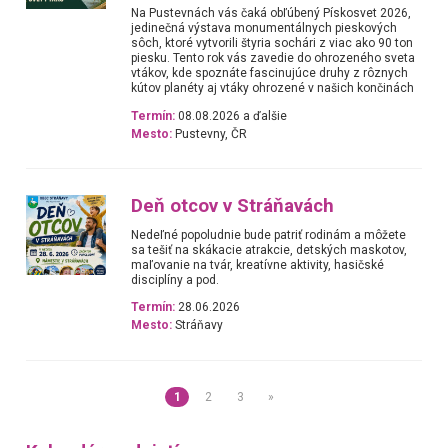
Na Pustevnách vás čaká obľúbený Pískosvet 2026,
jedinečná výstava monumentálnych pieskových
sôch, ktoré vytvorili štyria sochári z viac ako 90 ton
piesku. Tento rok vás zavedie do ohrozeného sveta
vtákov, kde spoznáte fascinujúce druhy z rôznych
kútov planéty aj vtáky ohrozené v našich končinách
Termín:
08.08.2026 a ďalšie
Mesto:
Pustevny, ČR
Deň otcov v Stráňavách
Nedeľné popoludnie bude patriť rodinám a môžete
sa tešiť na skákacie atrakcie, detských maskotov,
maľovanie na tvár, kreatívne aktivity, hasičské
disciplíny a pod.
Termín:
28.06.2026
Mesto:
Stráňavy
1
2
3
»