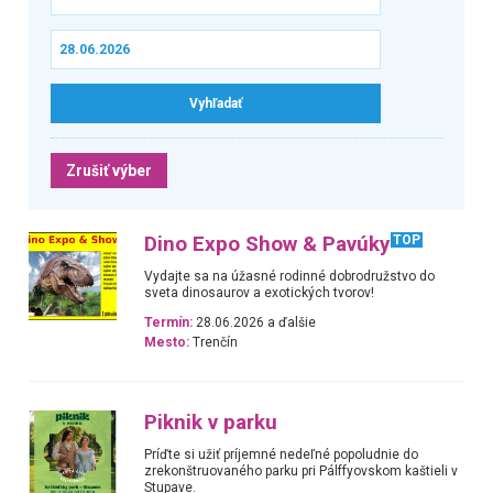
Zrušiť výber
Dino Expo Show & Pavúky
TOP
Vydajte sa na úžasné rodinné dobrodružstvo do
sveta dinosaurov a exotických tvorov!
Termín:
28.06.2026 a ďalšie
Mesto:
Trenčín
Piknik v parku
Príďte si užiť príjemné nedeľné popoludnie do
zrekonštruovaného parku pri Pálffyovskom kaštieli v
Stupave.