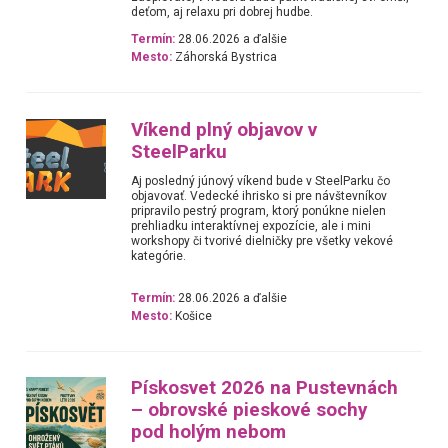
deťom, aj relaxu pri dobrej hudbe.
Termín:
28.06.2026 a ďalšie
Mesto:
Záhorská Bystrica
Víkend plný objavov v
SteelParku
Aj posledný júnový víkend bude v SteelParku čo
objavovať. Vedecké ihrisko si pre návštevníkov
pripravilo pestrý program, ktorý ponúkne nielen
prehliadku interaktívnej expozície, ale i mini
workshopy či tvorivé dielničky pre všetky vekové
kategórie.
Termín:
28.06.2026 a ďalšie
Mesto:
Košice
Pískosvet 2026 na Pustevnách
– obrovské pieskové sochy
pod holým nebom