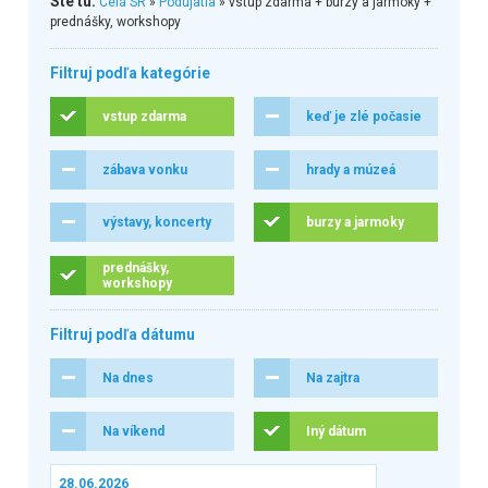
Ste tu:
Celá SR
»
Podujatia
» vstup zdarma + burzy a jarmoky +
prednášky, workshopy
Filtruj podľa kategórie
vstup zdarma
keď je zlé počasie
zábava vonku
hrady a múzeá
výstavy, koncerty
burzy a jarmoky
prednášky,
workshopy
Filtruj podľa dátumu
Na dnes
Na zajtra
Na víkend
Iný dátum