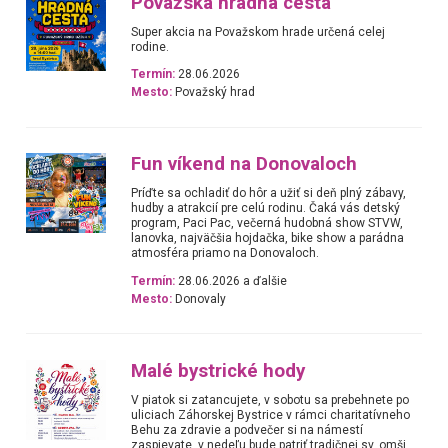
Považská hradná cesta
Super akcia na Považskom hrade určená celej
rodine.
Termín:
28.06.2026
Mesto:
Považský hrad
Fun víkend na Donovaloch
Príďte sa ochladiť do hôr a užiť si deň plný zábavy,
hudby a atrakcií pre celú rodinu. Čaká vás detský
program, Paci Pac, večerná hudobná show STVW,
lanovka, najväčšia hojdačka, bike show a parádna
atmosféra priamo na Donovaloch.
Termín:
28.06.2026 a ďalšie
Mesto:
Donovaly
Malé bystrické hody
V piatok si zatancujete, v sobotu sa prebehnete po
uliciach Záhorskej Bystrice v rámci charitatívneho
Behu za zdravie a podvečer si na námestí
zaspievate, v nedeľu bude patriť tradičnej sv. omši,