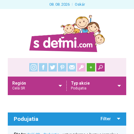
08. 08. 2026
Oskár
+
Región
Typ akcie
Celá SR
Podujatia
Podujatia
Filter