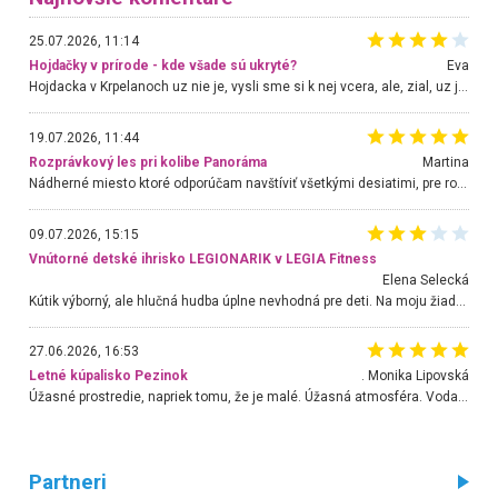
25.07.2026, 11:14
Hojdačky v prírode - kde všade sú ukryté?
Eva
Hojdacka v Krpelanoch uz nie je, vysli sme si k nej vcera, ale, zial, uz je znicena. Ak sem planujete cestu len kvoli hojdacke, mozete si ju usetrit. Krasny vyhlad je tu vsak aj bez hojdacky :-)
19.07.2026, 11:44
Rozprávkový les pri kolibe Panoráma
Martina
Nádherné miesto ktoré odporúčam navštíviť všetkými desiatimi, pre rodiny s deťmi, dôchodcom... Proste a jednoducho ozaj rozprávkový les.. určite ešte prídeme. Odniesli sme si na pamiatku krásne tričká,
09.07.2026, 15:15
Vnútorné detské ihrisko LEGIONARIK v LEGIA Fitness
Elena Selecká
Kútik výborný, ale hlučná hudba úplne nevhodná pre deti. Na moju žiadosť o aspoň sušenie nereagovali.
27.06.2026, 16:53
Letné kúpalisko Pezinok
. Monika Lipovská
Úžasné prostredie, napriek tomu, že je malé. Úžasná atmosféra. Voda fantastická a nádherná. Ľudí je pomerne veľa, ale su mili a ohľaduplní. Je veľmi zaujímavé sledovať, ako dokážu spolu športovať cudzí ľudia a bez ohľadu na vek. Vládne tu pohoda. Vnuka neviem dostať z vody. Ďakujem za krásny deň . Urcite sa sem vrátim. Jediný problém je s parkovaním, ale aj ten sa mi podarilo vyriešiť. Monika Bratislava
Partneri