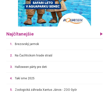
Najčítanejšie
1.
Brezovský jarmok
2.
Na Čachtickom hrade straší
3.
Halloween párty pre deti
4.
Takí sme 2025
5.
Zoologická záhrada Xantus János - ZOO Győr