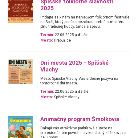
Spišské folklórne slávnosti
2025
Pridajte sa k nám na najväčšom folklórnom festivale
na Spiši, ktorý ponúka nezabudnuteľnú atmosféru
plnú tradičnej hudby, tanca a spevu.
Termín:
22.06.2025 a ďalšie
Mesto:
Hrabušice
Dni mesta 2025 - Spišské
Vlachy
Mesto Spišské Vlachy Vás srdečne pozýva na
tohtoročné dni mesta.
Termín:
22.06.2025 a ďalšie
Mesto:
Spišské Vlachy
Animačný program Šmolkovia
Čakajú vás atraktívne parkúrové súťaže na
profesionálnom povrchu a víkend plný zážitkov pre
celú rodinu.