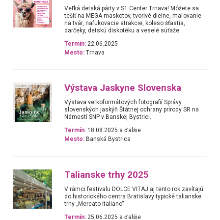
Veľká detská párty v S1 Center Trnava! Môžete sa
tešiť na MEGA maskotov, tvorivé dielne, maľovanie
na tvár, nafukovacie atrakcie, koleso šťastia,
darčeky, detskú diskotéku a veselé súťaže.
Termín:
22.06.2025
Mesto:
Trnava
Výstava Jaskyne Slovenska
Výstava veľkoformátových fotografií Správy
slovenských jaskýň Štátnej ochrany prírody SR na
Námestí SNP v Banskej Bystrici.
Termín:
18.08.2025 a ďalšie
Mesto:
Banská Bystrica
Talianske trhy 2025
V rámci festivalu DOLCE VITAJ aj tento rok zavítajú
do historického centra Bratislavy typické talianske
trhy „Mercato italiano“
Termín:
25.06.2025 a ďalšie