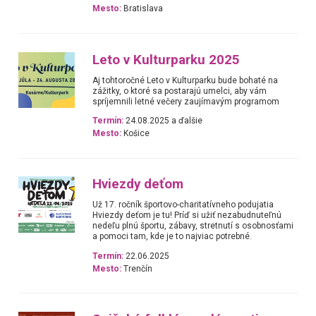
Mesto:
Bratislava
Leto v Kulturparku 2025
Aj tohtoročné Leto v Kulturparku bude bohaté na
zážitky, o ktoré sa postarajú umelci, aby vám
spríjemnili letné večery zaujímavým programom
Termín:
24.08.2025 a ďalšie
Mesto:
Košice
Hviezdy deťom
Už 17. ročník športovo-charitatívneho podujatia
Hviezdy deťom je tu! Príď si užiť nezabudnuteľnú
nedeľu plnú športu, zábavy, stretnutí s osobnosťami
a pomoci tam, kde je to najviac potrebné.
Termín:
22.06.2025
Mesto:
Trenčín