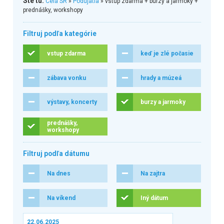
Ste tu:
Celá SR
»
Podujatia
» vstup zdarma + burzy a jarmoky +
prednášky, workshopy
Filtruj podľa kategórie
vstup zdarma
keď je zlé počasie
zábava vonku
hrady a múzeá
výstavy, koncerty
burzy a jarmoky
prednášky,
workshopy
Filtruj podľa dátumu
Na dnes
Na zajtra
Na víkend
Iný dátum