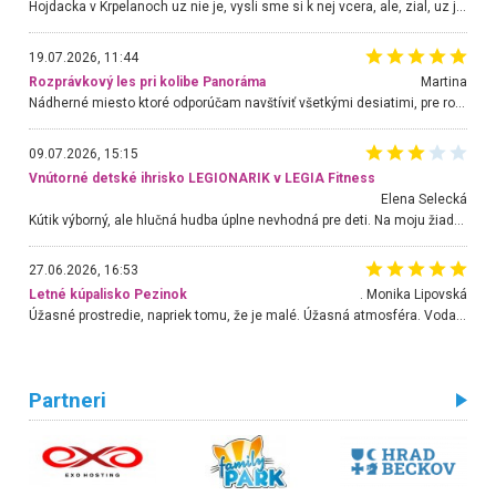
Hojdacka v Krpelanoch uz nie je, vysli sme si k nej vcera, ale, zial, uz je znicena. Ak sem planujete cestu len kvoli hojdacke, mozete si ju usetrit. Krasny vyhlad je tu vsak aj bez hojdacky :-)
19.07.2026, 11:44
Rozprávkový les pri kolibe Panoráma
Martina
Nádherné miesto ktoré odporúčam navštíviť všetkými desiatimi, pre rodiny s deťmi, dôchodcom... Proste a jednoducho ozaj rozprávkový les.. určite ešte prídeme. Odniesli sme si na pamiatku krásne tričká,
09.07.2026, 15:15
Vnútorné detské ihrisko LEGIONARIK v LEGIA Fitness
Elena Selecká
Kútik výborný, ale hlučná hudba úplne nevhodná pre deti. Na moju žiadosť o aspoň sušenie nereagovali.
27.06.2026, 16:53
Letné kúpalisko Pezinok
. Monika Lipovská
Úžasné prostredie, napriek tomu, že je malé. Úžasná atmosféra. Voda fantastická a nádherná. Ľudí je pomerne veľa, ale su mili a ohľaduplní. Je veľmi zaujímavé sledovať, ako dokážu spolu športovať cudzí ľudia a bez ohľadu na vek. Vládne tu pohoda. Vnuka neviem dostať z vody. Ďakujem za krásny deň . Urcite sa sem vrátim. Jediný problém je s parkovaním, ale aj ten sa mi podarilo vyriešiť. Monika Bratislava
Partneri