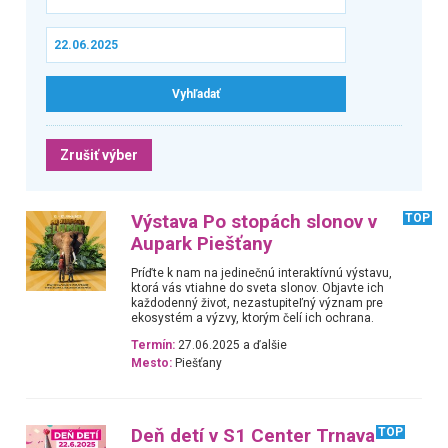
Zrušiť výber
Výstava Po stopách slonov v
TOP
Aupark Piešťany
Príďte k nam na jedinečnú interaktívnú výstavu,
ktorá vás vtiahne do sveta slonov. Objavte ich
každodenný život, nezastupiteľný význam pre
ekosystém a výzvy, ktorým čelí ich ochrana.
Termín:
27.06.2025 a ďalšie
Mesto:
Piešťany
Deň detí v S1 Center Trnava
TOP