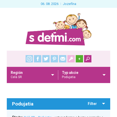
06. 08. 2026
Jozefína
+
Región
Typ akcie
Celá SR
Podujatia
Podujatia
Filter