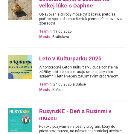
veľkej lúke s Daphne
Objavovanie prírody môže byť zábava, preto sa
poďme spolu už tento štvrtok premeniť na lovcov a
zberačov!
Termín:
19.06.2025
Mesto:
Bratislava
Leto v Kulturparku 2025
Aj tohtoročné Leto v Kulturparku bude bohaté na
zážitky, o ktoré sa postarajú umelci, aby vám
spríjemnili letné večery zaujímavým programom
Termín:
24.08.2025 a ďalšie
Mesto:
Košice
RusynsKE - Deň s Rusínmi v
múzeu
Po roku pozývame na pestrý program, ktorý do
priestorov múzea, na nádvorie Historickej účelovej