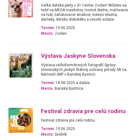
Veľká detská párty v S1 Center Zvolen! Môžete sa
tešiť na MEGA maskotov, tvorivé dielne, maľovanie
na tvár, nafukovacie atrakcie, koleso šťastia,
darčeky, detskú diskotéku a veselé súťaže.
Termín:
19.06.2025
Mesto:
Zvolen
Výstava Jaskyne Slovenska
Výstava veľkoformátových fotografií Správy
slovenských jaskýň Štátnej ochrany prírody SR na
Námestí SNP v Banskej Bystrici.
Termín:
18.08.2025 a ďalšie
Mesto:
Banská Bystrica
Festival zdravia pre celú rodinu
Festival zdravia pre celú rodinu.
Termín:
19.06.2025
Mesto:
Svidník