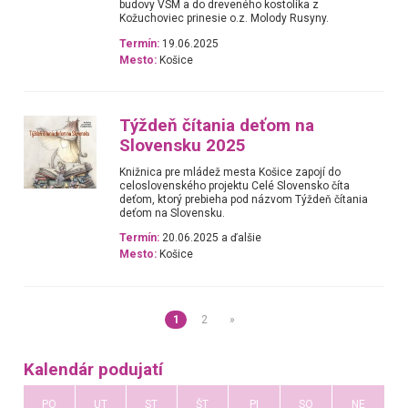
budovy VSM a do dreveného kostolíka z
Kožuchoviec prinesie o.z. Molody Rusyny.
Termín:
19.06.2025
Mesto:
Košice
Týždeň čítania deťom na
Slovensku 2025
Knižnica pre mládež mesta Košice zapojí do
celoslovenského projektu Celé Slovensko číta
deťom, ktorý prebieha pod názvom Týždeň čítania
deťom na Slovensku.
Termín:
20.06.2025 a ďalšie
Mesto:
Košice
1
2
»
Kalendár podujatí
PO
UT
ST
ŠT
PI
SO
NE