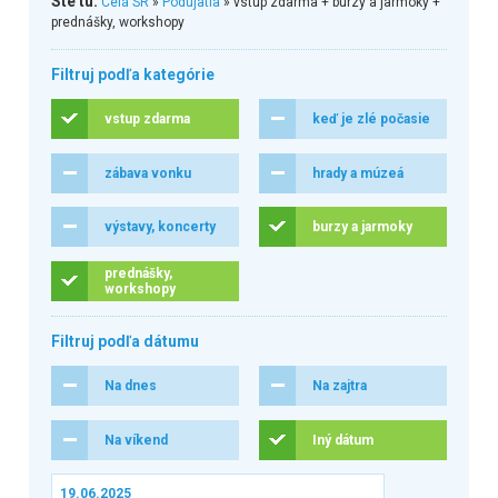
Ste tu:
Celá SR
»
Podujatia
» vstup zdarma + burzy a jarmoky +
prednášky, workshopy
Filtruj podľa kategórie
vstup zdarma
keď je zlé počasie
zábava vonku
hrady a múzeá
výstavy, koncerty
burzy a jarmoky
prednášky,
workshopy
Filtruj podľa dátumu
Na dnes
Na zajtra
Na víkend
Iný dátum