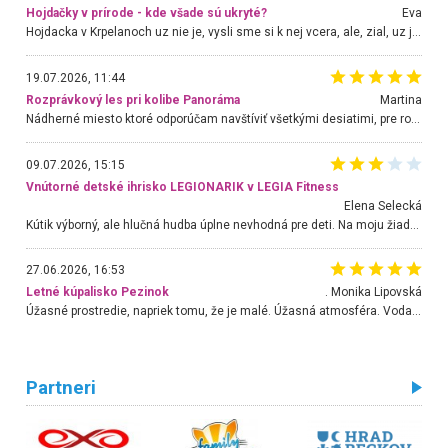
Hojdačky v prírode - kde všade sú ukryté?
Eva
Hojdacka v Krpelanoch uz nie je, vysli sme si k nej vcera, ale, zial, uz je znicena. Ak sem planujete cestu len kvoli hojdacke, mozete si ju usetrit. Krasny vyhlad je tu vsak aj bez hojdacky :-)
19.07.2026, 11:44
Rozprávkový les pri kolibe Panoráma
Martina
Nádherné miesto ktoré odporúčam navštíviť všetkými desiatimi, pre rodiny s deťmi, dôchodcom... Proste a jednoducho ozaj rozprávkový les.. určite ešte prídeme. Odniesli sme si na pamiatku krásne tričká,
09.07.2026, 15:15
Vnútorné detské ihrisko LEGIONARIK v LEGIA Fitness
Elena Selecká
Kútik výborný, ale hlučná hudba úplne nevhodná pre deti. Na moju žiadosť o aspoň sušenie nereagovali.
27.06.2026, 16:53
Letné kúpalisko Pezinok
. Monika Lipovská
Úžasné prostredie, napriek tomu, že je malé. Úžasná atmosféra. Voda fantastická a nádherná. Ľudí je pomerne veľa, ale su mili a ohľaduplní. Je veľmi zaujímavé sledovať, ako dokážu spolu športovať cudzí ľudia a bez ohľadu na vek. Vládne tu pohoda. Vnuka neviem dostať z vody. Ďakujem za krásny deň . Urcite sa sem vrátim. Jediný problém je s parkovaním, ale aj ten sa mi podarilo vyriešiť. Monika Bratislava
Partneri