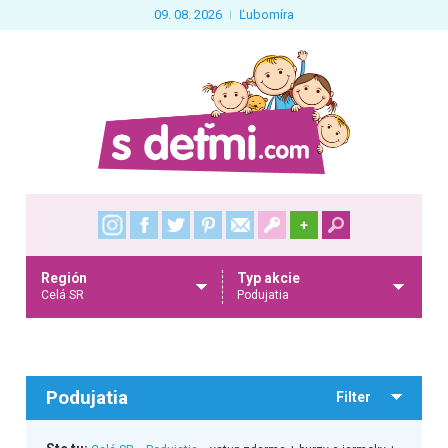
09. 08. 2026
Ľubomíra
+
Región
Typ akcie
Celá SR
Podujatia
Podujatia
Filter