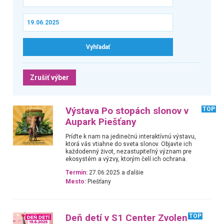
Zrušiť výber
Výstava Po stopách slonov v
TOP
Aupark Piešťany
Príďte k nam na jedinečnú interaktívnú výstavu,
ktorá vás vtiahne do sveta slonov. Objavte ich
každodenný život, nezastupiteľný význam pre
ekosystém a výzvy, ktorým čelí ich ochrana.
Termín:
27.06.2025 a ďalšie
Mesto:
Piešťany
Deň detí v S1 Center Zvolen
TOP