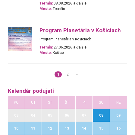
Termín:
08.08.2026 a ďalšie
Mesto:
Trenčín
Program Planetária v Košiciach
Program Planetária v Košiciach
Termín:
27.06.2026 a ďalšie
Mesto:
Košice
1
2
»
Kalendár podujatí
PO
UT
ST
ŠT
PI
SO
NE
03
04
05
06
07
08
09
10
11
12
13
14
15
16