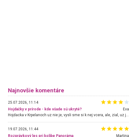
Najnovšie komentáre
25.07.2026, 11:14
Hojdačky v prírode - kde všade sú ukryté?
Eva
Hojdacka v Krpelanoch uz nie je, vysli sme si k nej vcera, ale, zial, uz je znicena. Ak sem planujete cestu len kvoli hojdacke, mozete si ju usetrit. Krasny vyhlad je tu vsak aj bez hojdacky :-)
19.07.2026, 11:44
Rozprávkový les pri kolibe Panoráma
Martina