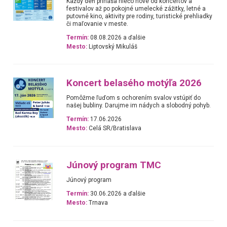
Každý deň prináša niečo nové od koncertov a
festivalov až po pokojné umelecké zážitky, letné a
putovné kino, aktivity pre rodiny, turistické prehliadky
či maľovanie v meste.
Termín:
08.08.2026 a ďalšie
Mesto:
Liptovský Mikuláš
Koncert belasého motýľa 2026
Pomôžme ľuďom s ochorením svalov vstúpiť do
našej bubliny. Darujme im nádych a slobodný pohyb.
Termín:
17.06.2026
Mesto:
Celá SR/Bratislava
Júnový program TMC
Júnový program
Termín:
30.06.2026 a ďalšie
Mesto:
Trnava