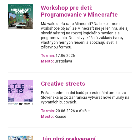
Workshop pre deti:
Programovanie v Minecrafte
Má vaše dieťa rado Minecraft? Na bezplatnom
workshope objaví, že Minecraft nie je len hra, ale aj
skvelý nástroj na rozvoj logického myslenia a
programovania. Deti si vyskúšajú základy tvorby
vlastných herných riešení a spoznajú svet IT
zábavnou formou.
Termín:
17.06.2026
Mesto:
Bratislava
Creative streets
Počas siedmich dní budú profesionálni umelci zo
Slovenska aj zo zahraničia vytvárať nové muraly na
vybraných budovách.
Termín:
20.06.2026 a ďalšie
Mesto:
Košice
Jún plný prekvapení