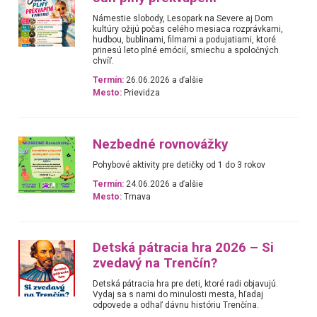
Námestie slobody, Lesopark na Severe aj Dom
kultúry ožijú počas celého mesiaca rozprávkami,
hudbou, bublinami, filmami a podujatiami, ktoré
prinesú leto plné emócií, smiechu a spoločných
chvíľ.
Termín:
26.06.2026 a ďalšie
Mesto:
Prievidza
Nezbedné rovnovážky
Pohybové aktivity pre detičky od 1 do 3 rokov
Termín:
24.06.2026 a ďalšie
Mesto:
Trnava
Detská pátracia hra 2026 – Si
zvedavý na Trenčín?
Detská pátracia hra pre deti, ktoré radi objavujú.
Vydaj sa s nami do minulosti mesta, hľadaj
odpovede a odhaľ dávnu históriu Trenčína.