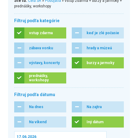
Ste tu:
Celá SR
»
Podujatia
» vstup zdarma + burzy a jarmoky +
prednášky, workshopy
Filtruj podľa kategórie
vstup zdarma
keď je zlé počasie
zábava vonku
hrady a múzeá
výstavy, koncerty
burzy a jarmoky
prednášky,
workshopy
Filtruj podľa dátumu
Na dnes
Na zajtra
Na víkend
Iný dátum