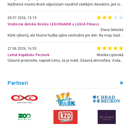
Nádherné miesto ktoré odporúčam navštíviť všetkými desiatimi, pre rodiny s deťmi, dôchodcom... Proste a jednoducho ozaj rozprávkový les.. určite ešte prídeme. Odniesli sme si na pamiatku krásne tričká,
09.07.2026, 15:15
Vnútorné detské ihrisko LEGIONARIK v LEGIA Fitness
Elena Selecká
Kútik výborný, ale hlučná hudba úplne nevhodná pre deti. Na moju žiadosť o aspoň sušenie nereagovali.
27.06.2026, 16:53
Letné kúpalisko Pezinok
. Monika Lipovská
Úžasné prostredie, napriek tomu, že je malé. Úžasná atmosféra. Voda fantastická a nádherná. Ľudí je pomerne veľa, ale su mili a ohľaduplní. Je veľmi zaujímavé sledovať, ako dokážu spolu športovať cudzí ľudia a bez ohľadu na vek. Vládne tu pohoda. Vnuka neviem dostať z vody. Ďakujem za krásny deň . Urcite sa sem vrátim. Jediný problém je s parkovaním, ale aj ten sa mi podarilo vyriešiť. Monika Bratislava
Partneri