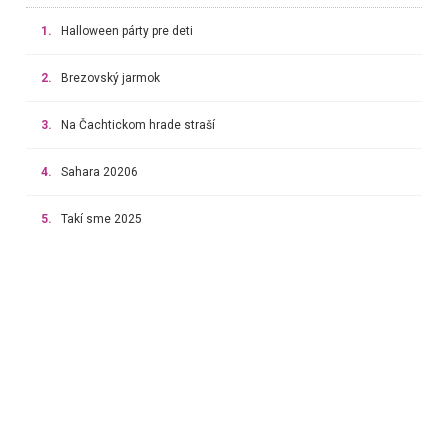
1.
Halloween párty pre deti
2.
Brezovský jarmok
3.
Na Čachtickom hrade straší
4.
Sahara 20206
5.
Takí sme 2025