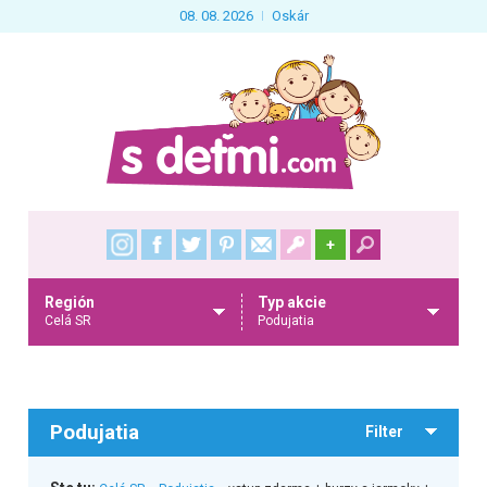
08. 08. 2026
Oskár
+
Región
Typ akcie
Celá SR
Podujatia
Podujatia
Filter