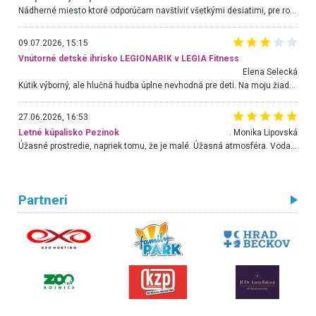
Nádherné miesto ktoré odporúčam navštíviť všetkými desiatimi, pre rodiny s deťmi, dôchodcom... Proste a jednoducho ozaj rozprávkový les.. určite ešte prídeme. Odniesli sme si na pamiatku krásne tričká,
09.07.2026, 15:15
Vnútorné detské ihrisko LEGIONARIK v LEGIA Fitness
Elena Selecká
Kútik výborný, ale hlučná hudba úplne nevhodná pre deti. Na moju žiadosť o aspoň sušenie nereagovali.
27.06.2026, 16:53
Letné kúpalisko Pezinok
. Monika Lipovská
Úžasné prostredie, napriek tomu, že je malé. Úžasná atmosféra. Voda fantastická a nádherná. Ľudí je pomerne veľa, ale su mili a ohľaduplní. Je veľmi zaujímavé sledovať, ako dokážu spolu športovať cudzí ľudia a bez ohľadu na vek. Vládne tu pohoda. Vnuka neviem dostať z vody. Ďakujem za krásny deň . Urcite sa sem vrátim. Jediný problém je s parkovaním, ale aj ten sa mi podarilo vyriešiť. Monika Bratislava
Partneri