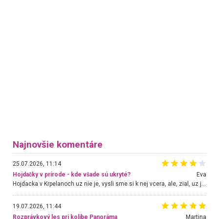
Najnovšie komentáre
25.07.2026, 11:14
Hojdačky v prírode - kde všade sú ukryté?
Eva
Hojdacka v Krpelanoch uz nie je, vysli sme si k nej vcera, ale, zial, uz je znicena. Ak sem planujete cestu len kvoli hojdacke, mozete si ju usetrit. Krasny vyhlad je tu vsak aj bez hojdacky :-)
19.07.2026, 11:44
Rozprávkový les pri kolibe Panoráma
Martina