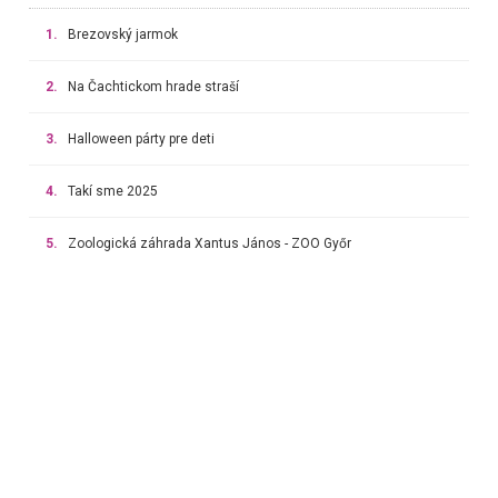
1.
Brezovský jarmok
2.
Na Čachtickom hrade straší
3.
Halloween párty pre deti
4.
Takí sme 2025
5.
Zoologická záhrada Xantus János - ZOO Győr