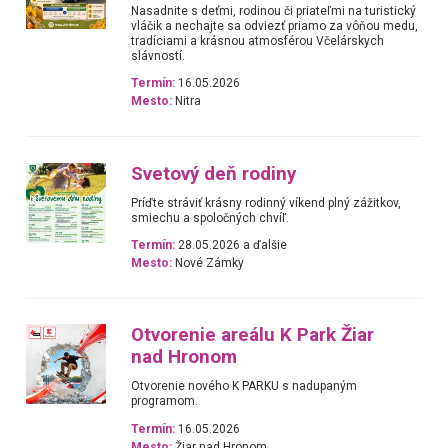
Nasadnite s deťmi, rodinou či priateľmi na turistický
vláčik a nechajte sa odviezť priamo za vôňou medu,
tradíciami a krásnou atmosférou Včelárskych
slávností.
Termín:
16.05.2026
Mesto:
Nitra
Svetový deň rodiny
Príďte stráviť krásny rodinný víkend plný zážitkov,
smiechu a spoločných chvíľ.
Termín:
28.05.2026 a ďalšie
Mesto:
Nové Zámky
Otvorenie areálu K Park Žiar
nad Hronom
Otvorenie nového K PARKU s nadupaným
programom.
Termín:
16.05.2026
Mesto:
Žiar nad Hronom