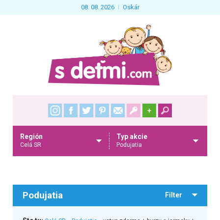
08. 08. 2026
Oskár
+
Región
Typ akcie
Celá SR
Podujatia
Podujatia
Filter