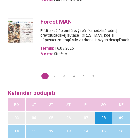
Forest MAN
Príďte zažiť premiérový ročník medzinárodnej
drevorubačskej súťaže FOREST MAN, kde si
súťažiaci zmerajú sily v adrenalínových disciplínach
Termín:
16.05.2026
Mesto:
Strečno
1
2
3
4
5
»
Kalendár podujatí
PO
UT
ST
ŠT
PI
SO
NE
03
04
05
06
07
08
09
10
11
12
13
14
15
16