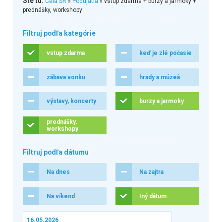
Ste tu:
Celá SR
»
Podujatia
» vstup zdarma + burzy a jarmoky +
prednášky, workshopy
Filtruj podľa kategórie
vstup zdarma
keď je zlé počasie
zábava vonku
hrady a múzeá
výstavy, koncerty
burzy a jarmoky
prednášky,
workshopy
Filtruj podľa dátumu
Na dnes
Na zajtra
Na víkend
Iný dátum