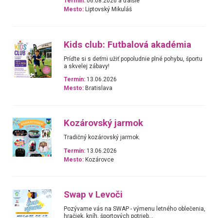
Termín:
06.08.2026 a ďalšie
Mesto:
Liptovský Mikuláš
Kids club: Futbalová akadémia
Príďte si s deťmi užiť popoludnie plné pohybu, športu
a skvelej zábavy!
Termín:
13.06.2026
Mesto:
Bratislava
Kozárovský jarmok
Tradičný kozárovský jarmok.
Termín:
13.06.2026
Mesto:
Kozárovce
Swap v Levoči
Pozývame vás na SWAP - výmenu letného oblečenia,
hračiek, kníh, športových potrieb...