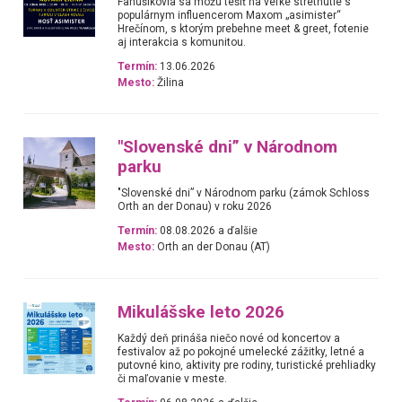
Fanúšikovia sa môžu tešiť na veľké stretnutie s
populárnym influencerom Maxom „asimister“
Hrečínom, s ktorým prebehne meet & greet, fotenie
aj interakcia s komunitou.
Termín:
13.06.2026
Mesto:
Žilina
"Slovenské dni” v Národnom
parku
"Slovenské dni” v Národnom parku (zámok Schloss
Orth an der Donau) v roku 2026
Termín:
08.08.2026 a ďalšie
Mesto:
Orth an der Donau (AT)
Mikulášske leto 2026
Každý deň prináša niečo nové od koncertov a
festivalov až po pokojné umelecké zážitky, letné a
putovné kino, aktivity pre rodiny, turistické prehliadky
či maľovanie v meste.