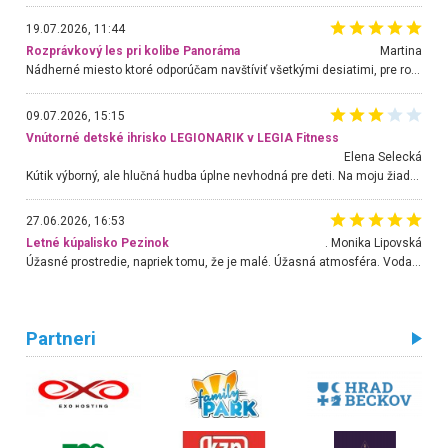
19.07.2026, 11:44
Rozprávkový les pri kolibe Panoráma
Martina
Nádherné miesto ktoré odporúčam navštíviť všetkými desiatimi, pre rodiny s deťmi, dôchodcom... Proste a jednoducho ozaj rozprávkový les.. určite ešte prídeme. Odniesli sme si na pamiatku krásne tričká,
09.07.2026, 15:15
Vnútorné detské ihrisko LEGIONARIK v LEGIA Fitness
Elena Selecká
Kútik výborný, ale hlučná hudba úplne nevhodná pre deti. Na moju žiadosť o aspoň sušenie nereagovali.
27.06.2026, 16:53
Letné kúpalisko Pezinok
. Monika Lipovská
Úžasné prostredie, napriek tomu, že je malé. Úžasná atmosféra. Voda fantastická a nádherná. Ľudí je pomerne veľa, ale su mili a ohľaduplní. Je veľmi zaujímavé sledovať, ako dokážu spolu športovať cudzí ľudia a bez ohľadu na vek. Vládne tu pohoda. Vnuka neviem dostať z vody. Ďakujem za krásny deň . Urcite sa sem vrátim. Jediný problém je s parkovaním, ale aj ten sa mi podarilo vyriešiť. Monika Bratislava
Partneri