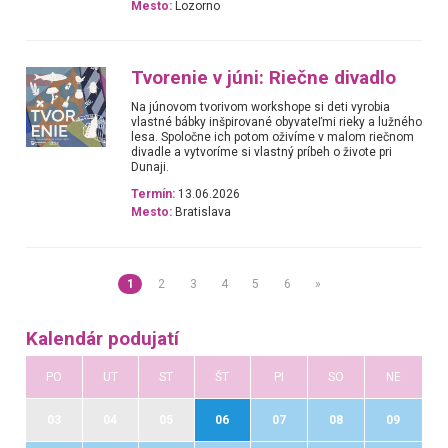
Mesto:
Lozorno
Tvorenie v júni: Riečne divadlo
Na júnovom tvorivom workshope si deti vyrobia
vlastné bábky inšpirované obyvateľmi rieky a lužného
lesa. Spoločne ich potom oživíme v malom riečnom
divadle a vytvoríme si vlastný príbeh o živote pri
Dunaji.
Termín:
13.06.2026
Mesto:
Bratislava
1
2
3
4
5
6
»
Kalendár podujatí
PO
UT
ST
ŠT
PI
SO
NE
03
04
05
06
07
08
09