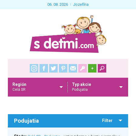
06. 08. 2026
Jozefína
+
Región
Typ akcie
Celá SR
Podujatia
Podujatia
Filter