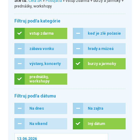
Ste tu:
Celá SR
»
Podujatia
» vstup zdarma + burzy a jarmoky +
prednášky, workshopy
Filtruj podľa kategórie
vstup zdarma
keď je zlé počasie
zábava vonku
hrady a múzeá
výstavy, koncerty
burzy a jarmoky
prednášky,
workshopy
Filtruj podľa dátumu
Na dnes
Na zajtra
Na víkend
Iný dátum