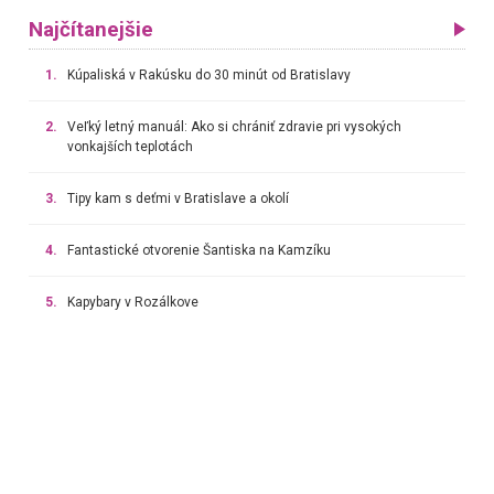
Najčítanejšie
1.
Kúpaliská v Rakúsku do 30 minút od Bratislavy
2.
Veľký letný manuál: Ako si chrániť zdravie pri vysokých
vonkajších teplotách
3.
Tipy kam s deťmi v Bratislave a okolí
4.
Fantastické otvorenie Šantiska na Kamzíku
5.
Kapybary v Rozálkove