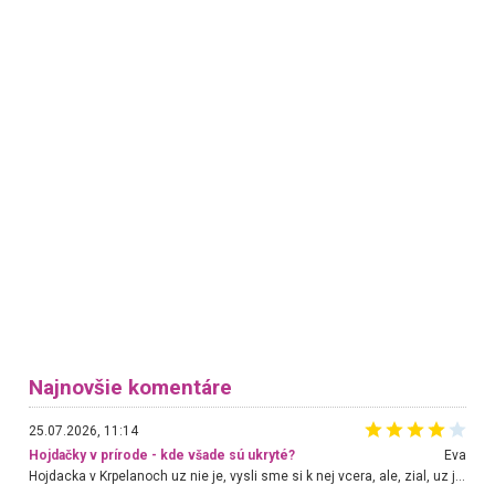
Najnovšie komentáre
25.07.2026, 11:14
Hojdačky v prírode - kde všade sú ukryté?
Eva
Hojdacka v Krpelanoch uz nie je, vysli sme si k nej vcera, ale, zial, uz je znicena. Ak sem planujete cestu len kvoli hojdacke, mozete si ju usetrit. Krasny vyhlad je tu vsak aj bez hojdacky :-)