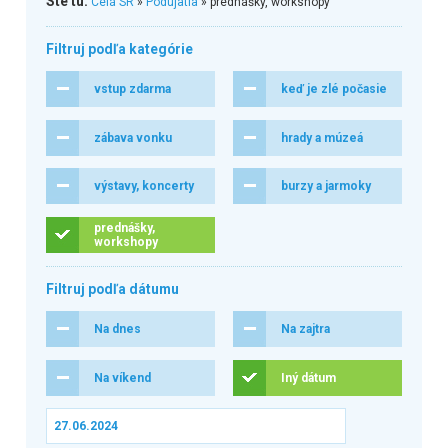
Ste tu:
Celá SR
»
Podujatia
» prednášky, workshopy
Filtruj podľa kategórie
vstup zdarma
keď je zlé počasie
zábava vonku
hrady a múzeá
výstavy, koncerty
burzy a jarmoky
prednášky,
workshopy
Filtruj podľa dátumu
Na dnes
Na zajtra
Na víkend
Iný dátum