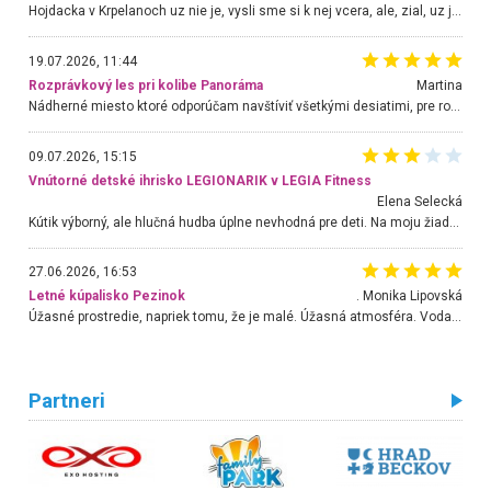
Hojdacka v Krpelanoch uz nie je, vysli sme si k nej vcera, ale, zial, uz je znicena. Ak sem planujete cestu len kvoli hojdacke, mozete si ju usetrit. Krasny vyhlad je tu vsak aj bez hojdacky :-)
19.07.2026, 11:44
Rozprávkový les pri kolibe Panoráma
Martina
Nádherné miesto ktoré odporúčam navštíviť všetkými desiatimi, pre rodiny s deťmi, dôchodcom... Proste a jednoducho ozaj rozprávkový les.. určite ešte prídeme. Odniesli sme si na pamiatku krásne tričká,
09.07.2026, 15:15
Vnútorné detské ihrisko LEGIONARIK v LEGIA Fitness
Elena Selecká
Kútik výborný, ale hlučná hudba úplne nevhodná pre deti. Na moju žiadosť o aspoň sušenie nereagovali.
27.06.2026, 16:53
Letné kúpalisko Pezinok
. Monika Lipovská
Úžasné prostredie, napriek tomu, že je malé. Úžasná atmosféra. Voda fantastická a nádherná. Ľudí je pomerne veľa, ale su mili a ohľaduplní. Je veľmi zaujímavé sledovať, ako dokážu spolu športovať cudzí ľudia a bez ohľadu na vek. Vládne tu pohoda. Vnuka neviem dostať z vody. Ďakujem za krásny deň . Urcite sa sem vrátim. Jediný problém je s parkovaním, ale aj ten sa mi podarilo vyriešiť. Monika Bratislava
Partneri