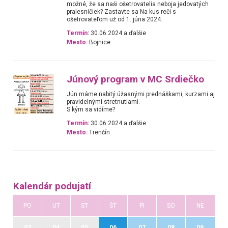
možné, že sa naši ošetrovatelia neboja jedovatých
pralesničiek? Zastavte sa Na kus reči s
ošetrovateľom už od 1. júna 2024.
Termín:
30.06.2024 a ďalšie
Mesto:
Bojnice
Júnový program v MC Srdiečko
Jún máme nabitý úžasnými prednáškami, kurzami aj
pravidelnými stretnutiami.
S kým sa vidíme?
Termín:
30.06.2024 a ďalšie
Mesto:
Trenčín
Kalendár podujatí
PO
UT
ST
ŠT
PI
SO
NE
03
04
05
06
07
08
09