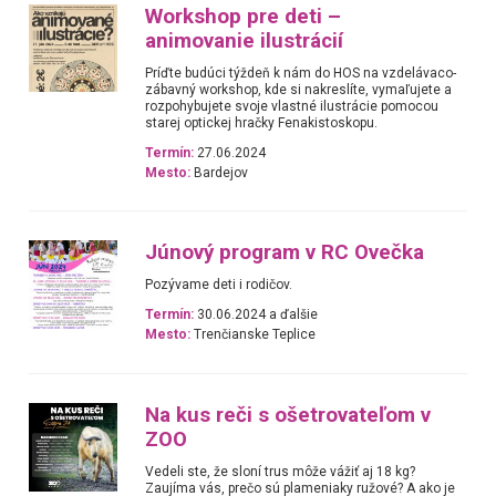
Workshop pre deti –
animovanie ilustrácií
Príďte budúci týždeň k nám do HOS na vzdelávaco-
zábavný workshop, kde si nakreslíte, vymaľujete a
rozpohybujete svoje vlastné ilustrácie pomocou
starej optickej hračky Fenakistoskopu.
Termín:
27.06.2024
Mesto:
Bardejov
Júnový program v RC Ovečka
Pozývame deti i rodičov.
Termín:
30.06.2024 a ďalšie
Mesto:
Trenčianske Teplice
Na kus reči s ošetrovateľom v
ZOO
Vedeli ste, že sloní trus môže vážiť aj 18 kg?
Zaujíma vás, prečo sú plameniaky ružové? A ako je