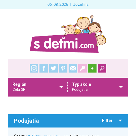
06. 08. 2026
Jozefína
+
Región
Typ akcie
Celá SR
Podujatia
Podujatia
Filter