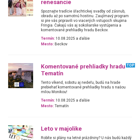
renesancie
Spoznajte tradície šľachtickej svadby od zásnub,
obradu až po samotnú hostinu. Zaujímavý program
si pre vás pripravili vo viacerých vstupoch skupina
Fringia. Čakajú vás aj sokoliarske vystúpenia a
komentované prehliadky hradu Beckov.
Termín:
10.08.2025 a ďalšie
Mesto:
Beckov
Komentované prehliadky hradu
TOP
Tematín
Tento víkend, sobotu aj nedeľu, budú na hrade
prebiehať komentované prehliadky hradu s našou
milou Monikou!
Termín:
10.08.2025 a ďalšie
Mesto:
Tematín
Leto v majolike
Robíte si plány na letné prázdniny? U nás budú každý