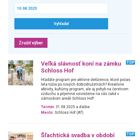
Zrušiť výber
Veľká slávnosť koní na zámku
TOP
Schloss Hof
Hľadáte program pre aktívne deťúrence, ktoré počas
leta túžia po nových dobrodružstvách? Kreatívne
aktivity, kultúrny program, ale aj pohyb na čerstvom
vzduchu a príjemné osvieženie na vás čaká v
zámockom areáli Schloss Hof!
Termín:
31.08.2025 a ďalšie
Mesto:
Schloss Hof (AT)
Šľachtická svadba v období
TOP