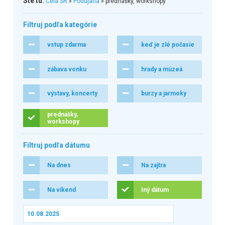
Ste tu:
Celá SR
»
Podujatia
» prednášky, workshopy
Filtruj podľa kategórie
vstup zdarma
keď je zlé počasie
zábava vonku
hrady a múzeá
výstavy, koncerty
burzy a jarmoky
prednášky,
workshopy
Filtruj podľa dátumu
Na dnes
Na zajtra
Na víkend
Iný dátum