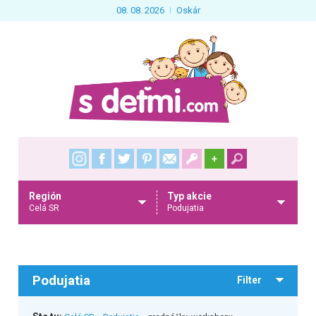
08. 08. 2026
Oskár
+
Región
Typ akcie
Celá SR
Podujatia
Podujatia
Filter