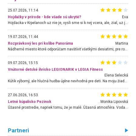
25.07.2026, 11:14
Hojdačky v prírode - kde všade sú ukryté?
Eva
Hojdacka v Krpelanoch uz nie je, vysli sme si k nej vcera, ale, zial, uz je znicena. Ak sem planujete cestu len kvoli hojdacke, mozete si ju usetrit. Krasny vyhlad je tu vsak aj bez hojdacky :-)
19.07.2026, 11:44
Rozprávkový les pri kolibe Panoráma
Martina
Nádherné miesto ktoré odporúčam navštíviť všetkými desiatimi, pre rodiny s deťmi, dôchodcom... Proste a jednoducho ozaj rozprávkový les.. určite ešte prídeme. Odniesli sme si na pamiatku krásne tričká,
09.07.2026, 15:15
Vnútorné detské ihrisko LEGIONARIK v LEGIA Fitness
Elena Selecká
Kútik výborný, ale hlučná hudba úplne nevhodná pre deti. Na moju žiadosť o aspoň sušenie nereagovali.
27.06.2026, 16:53
Letné kúpalisko Pezinok
. Monika Lipovská
Úžasné prostredie, napriek tomu, že je malé. Úžasná atmosféra. Voda fantastická a nádherná. Ľudí je pomerne veľa, ale su mili a ohľaduplní. Je veľmi zaujímavé sledovať, ako dokážu spolu športovať cudzí ľudia a bez ohľadu na vek. Vládne tu pohoda. Vnuka neviem dostať z vody. Ďakujem za krásny deň . Urcite sa sem vrátim. Jediný problém je s parkovaním, ale aj ten sa mi podarilo vyriešiť. Monika Bratislava
Partneri