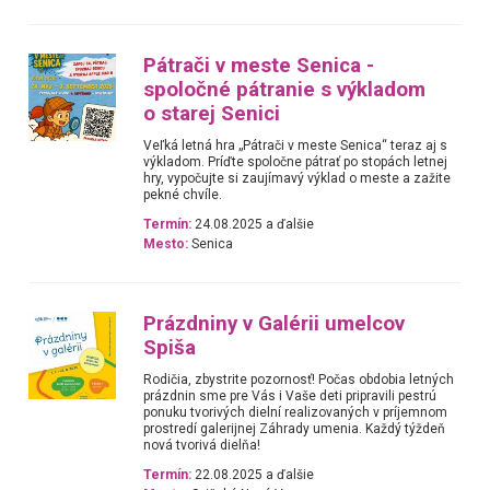
Pátrači v meste Senica -
spoločné pátranie s výkladom
o starej Senici
Veľká letná hra „Pátrači v meste Senica“ teraz aj s
výkladom. Príďte spoločne pátrať po stopách letnej
hry, vypočujte si zaujímavý výklad o meste a zažite
pekné chvíle.
Termín:
24.08.2025 a ďalšie
Mesto:
Senica
Prázdniny v Galérii umelcov
Spiša
Rodičia, zbystrite pozornosť! Počas obdobia letných
prázdnin sme pre Vás i Vaše deti pripravili pestrú
ponuku tvorivých dielní realizovaných v príjemnom
prostredí galerijnej Záhrady umenia. Každý týždeň
nová tvorivá dielňa!
Termín:
22.08.2025 a ďalšie