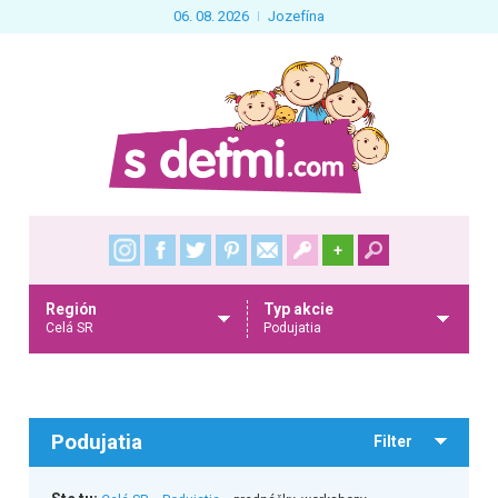
06. 08. 2026
Jozefína
+
Región
Typ akcie
Celá SR
Podujatia
Podujatia
Filter