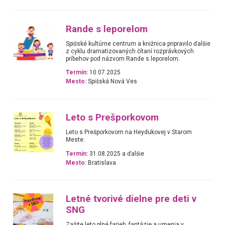
Rande s leporelom
Spišské kultúrne centrum a knižnica pripravilo ďalšie
z cyklu dramatizovaných čítaní rozprávkových
príbehov pod názvom Rande s leporelom.
Termín:
10.07.2025
Mesto:
Spišská Nová Ves
Leto s Prešporkovom
Leto s Prešporkovom na Heydukovej v Starom
Meste.
Termín:
31.08.2025 a ďalšie
Mesto:
Bratislava
Letné tvorivé dielne pre deti v
SNG
Zažite leto plné farieb, fantázie a umenia v