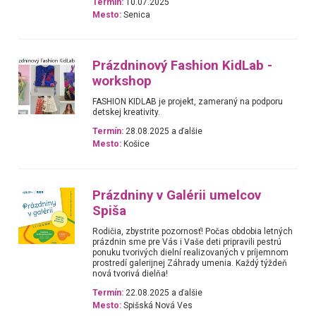
Termín:
10.07.2025
Mesto:
Senica
Prázdninový Fashion KidLab -
workshop
FASHION KIDLAB je projekt, zameraný na podporu
detskej kreativity.
Termín:
28.08.2025 a ďalšie
Mesto:
Košice
Prázdniny v Galérii umelcov
Spiša
Rodičia, zbystrite pozornosť! Počas obdobia letných
prázdnin sme pre Vás i Vaše deti pripravili pestrú
ponuku tvorivých dielní realizovaných v príjemnom
prostredí galerijnej Záhrady umenia. Každý týždeň
nová tvorivá dielňa!
Termín:
22.08.2025 a ďalšie
Mesto:
Spišská Nová Ves