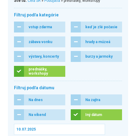
Ste tu:
Celá SR
»
Podujatia
» prednášky, workshopy
Filtruj podľa kategórie
vstup zdarma
keď je zlé počasie
zábava vonku
hrady a múzeá
výstavy, koncerty
burzy a jarmoky
prednášky,
workshopy
Filtruj podľa dátumu
Na dnes
Na zajtra
Na víkend
Iný dátum