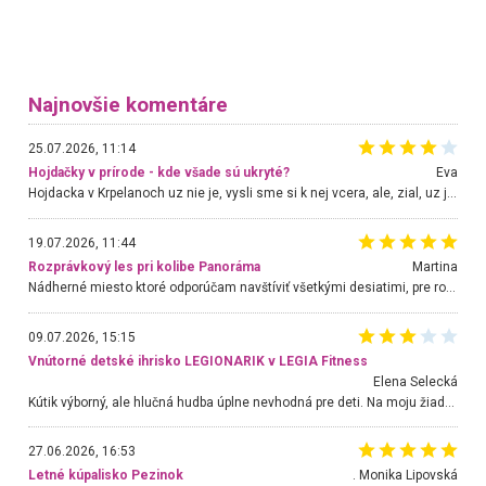
Najnovšie komentáre
25.07.2026, 11:14
Hojdačky v prírode - kde všade sú ukryté?
Eva
Hojdacka v Krpelanoch uz nie je, vysli sme si k nej vcera, ale, zial, uz je znicena. Ak sem planujete cestu len kvoli hojdacke, mozete si ju usetrit. Krasny vyhlad je tu vsak aj bez hojdacky :-)
19.07.2026, 11:44
Rozprávkový les pri kolibe Panoráma
Martina
Nádherné miesto ktoré odporúčam navštíviť všetkými desiatimi, pre rodiny s deťmi, dôchodcom... Proste a jednoducho ozaj rozprávkový les.. určite ešte prídeme. Odniesli sme si na pamiatku krásne tričká,
09.07.2026, 15:15
Vnútorné detské ihrisko LEGIONARIK v LEGIA Fitness
Elena Selecká
Kútik výborný, ale hlučná hudba úplne nevhodná pre deti. Na moju žiadosť o aspoň sušenie nereagovali.
27.06.2026, 16:53
Letné kúpalisko Pezinok
. Monika Lipovská