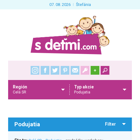
07. 08. 2026
Štefánia
+
Región
Typ akcie
Celá SR
Podujatia
Podujatia
Filter