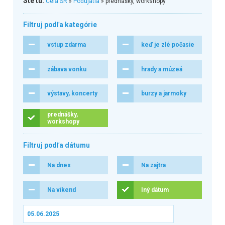
Ste tu:
Celá SR
»
Podujatia
» prednášky, workshopy
Filtruj podľa kategórie
vstup zdarma
keď je zlé počasie
zábava vonku
hrady a múzeá
výstavy, koncerty
burzy a jarmoky
prednášky,
workshopy
Filtruj podľa dátumu
Na dnes
Na zajtra
Na víkend
Iný dátum