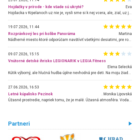
Hojdačky v prírode - kde všade sú ukryté?
Eva
Hojdacka v Krpelanoch uz nie je, vysli sme si k nej vcera, ale, zial, uz je znicena. Ak sem planujete cestu len kvoli hojdacke, mozete si ju usetrit. Krasny vyhlad je tu vsak aj bez hojdacky :-)
19.07.2026, 11:44
Rozprávkový les pri kolibe Panoráma
Martina
Nádherné miesto ktoré odporúčam navštíviť všetkými desiatimi, pre rodiny s deťmi, dôchodcom... Proste a jednoducho ozaj rozprávkový les.. určite ešte prídeme. Odniesli sme si na pamiatku krásne tričká,
09.07.2026, 15:15
Vnútorné detské ihrisko LEGIONARIK v LEGIA Fitness
Elena Selecká
Kútik výborný, ale hlučná hudba úplne nevhodná pre deti. Na moju žiadosť o aspoň sušenie nereagovali.
27.06.2026, 16:53
Letné kúpalisko Pezinok
. Monika Lipovská
Úžasné prostredie, napriek tomu, že je malé. Úžasná atmosféra. Voda fantastická a nádherná. Ľudí je pomerne veľa, ale su mili a ohľaduplní. Je veľmi zaujímavé sledovať, ako dokážu spolu športovať cudzí ľudia a bez ohľadu na vek. Vládne tu pohoda. Vnuka neviem dostať z vody. Ďakujem za krásny deň . Urcite sa sem vrátim. Jediný problém je s parkovaním, ale aj ten sa mi podarilo vyriešiť. Monika Bratislava
Partneri