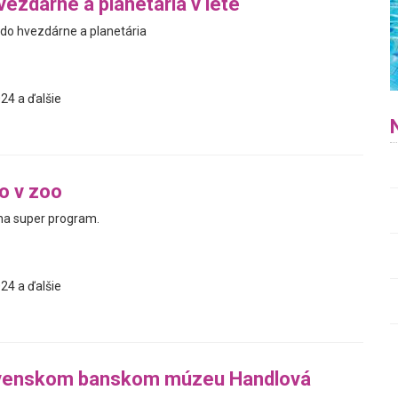
ezdárne a planetária v lete
do hvezdárne a planetária
24 a ďalšie
o v zoo
na super program.
24 a ďalšie
ovenskom banskom múzeu Handlová