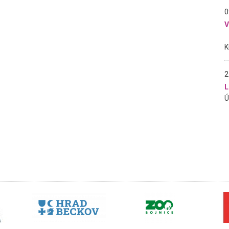
0
2
L