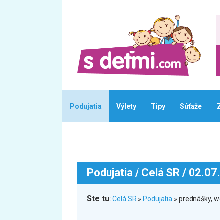
Podujatia
Výlety
Tipy
Súťaže
Podujatia
/ Celá SR / 02.07
Ste tu:
Celá SR
»
Podujatia
» prednášky, 