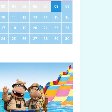
03
04
05
06
07
08
09
10
11
12
13
14
15
16
17
18
19
20
21
22
23
24
25
26
27
28
29
30