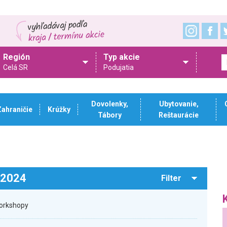
Región
Typ akcie
Celá SR
Podujatia
Dovolenky,
Ubytovanie,
Zahraničie
Krúžky
Tábory
Reštaurácie
.2024
Filter
workshopy