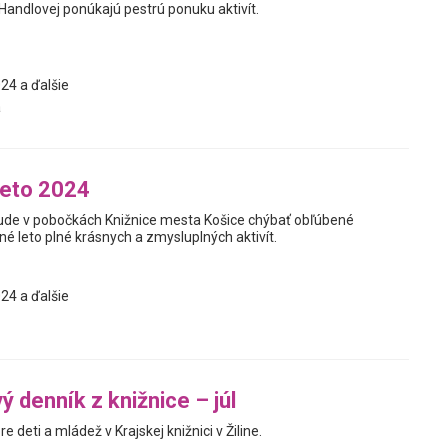
 Handlovej ponúkajú pestrú ponuku aktivít.
24 a ďalšie
á
leto 2024
bude v pobočkách Knižnice mesta Košice chýbať obľúbené
né leto plné krásnych a zmysluplných aktivít.
24 a ďalšie
 denník z knižnice – júl
e deti a mládež v Krajskej knižnici v Žiline.