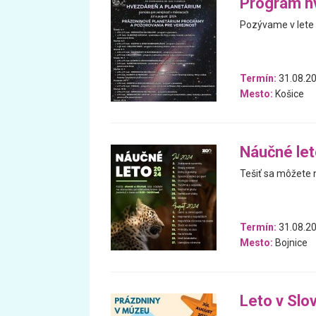
Program hv
Pozývame v lete 
Termín:
31.08.20
Mesto:
Košice
Náučné let
Tešiť sa môžete 
Termín:
31.08.20
Mesto:
Bojnice
Leto v Sl