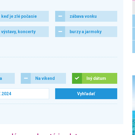
keď je zlé počasie
zábava vonku
výstavy, koncerty
burzy a jarmoky
ra
Na víkend
Iný dátum