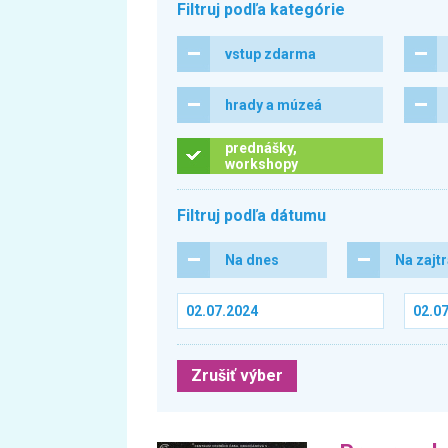
Filtruj podľa kategórie
vstup zdarma
hrady a múzeá
prednášky,
workshopy
Filtruj podľa dátumu
Na dnes
Na zajt
Zrušiť výber