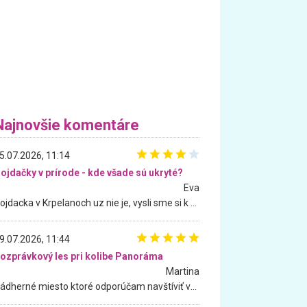
Najnovšie komentáre
5.07.2026, 11:14
ojdačky v prírode - kde všade sú ukryté?
Eva
Hojdacka v Krpelanoch uz nie je, vysli sme si k nej vcera, ale, zial, uz je znicena. Ak sem planujete cestu len kvoli hojdacke, mozete si ju usetrit. Krasny vyhlad je tu vsak aj bez hojdacky :-)
9.07.2026, 11:44
ozprávkový les pri kolibe Panoráma
Martina
Nádherné miesto ktoré odporúčam navštíviť všetkými desiatimi, pre rodiny s deťmi, dôchodcom... Proste a jednoducho ozaj rozprávkový les.. určite ešte prídeme. Odniesli sme si na pamiatku krásne tričká,