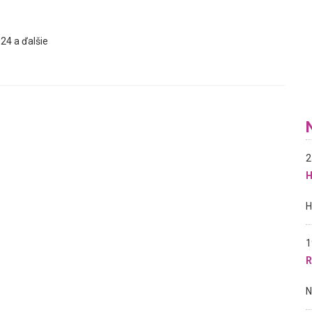
24 a ďalšie
2
H
1
R