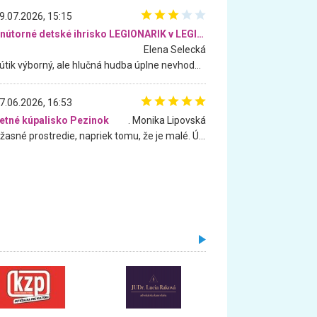
9.07.2026, 15:15
Vnútorné detské ihrisko LEGIONARIK v LEGIA Fitness
Elena Selecká
Kútik výborný, ale hlučná hudba úplne nevhodná pre deti. Na moju žiadosť o aspoň sušenie nereagovali.
7.06.2026, 16:53
etné kúpalisko Pezinok
. Monika Lipovská
Úžasné prostredie, napriek tomu, že je malé. Úžasná atmosféra. Voda fantastická a nádherná. Ľudí je pomerne veľa, ale su mili a ohľaduplní. Je veľmi zaujímavé sledovať, ako dokážu spolu športovať cudzí ľudia a bez ohľadu na vek. Vládne tu pohoda. Vnuka neviem dostať z vody. Ďakujem za krásny deň . Urcite sa sem vrátim. Jediný problém je s parkovaním, ale aj ten sa mi podarilo vyriešiť. Monika Bratislava