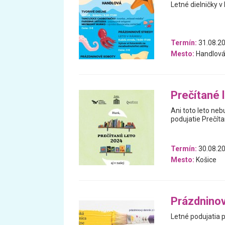
Letné dielničky v
Termín:
31.08.20
Mesto:
Handlov
Prečítané 
Ani toto leto ne
podujatie Prečíta
Termín:
30.08.20
Mesto:
Košice
Prázdninový
Letné podujatia pr