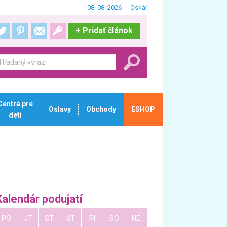
08. 08. 2026
Oskár
+
Pridať článok
Centrá pre
Oslavy
Obchody
ESHOP
deti
Kalendár podujatí
PO
UT
ST
ŠT
PI
SO
NE