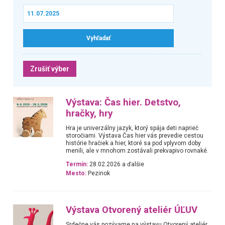
Zrušiť výber
Výstava: Čas hier. Detstvo,
hračky, hry
Hra je univerzálny jazyk, ktorý spája deti naprieč
storočiami. Výstava Čas hier vás prevedie cestou
histórie hračiek a hier, ktoré sa pod vplyvom doby
menili, ale v mnohom zostávali prekvapivo rovnaké.
Termín:
28.02.2026 a ďalšie
Mesto:
Pezinok
Výstava Otvorený ateliér ÚĽUV
Srdečne vás pozývame na výstavu Otvorený ateliér