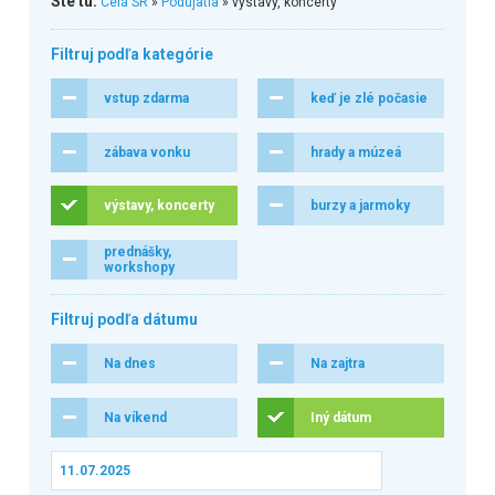
Ste tu:
Celá SR
»
Podujatia
» výstavy, koncerty
Filtruj podľa kategórie
vstup zdarma
keď je zlé počasie
zábava vonku
hrady a múzeá
výstavy, koncerty
burzy a jarmoky
prednášky,
workshopy
Filtruj podľa dátumu
Na dnes
Na zajtra
Na víkend
Iný dátum