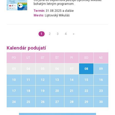
Od júna do septembra pulzuje Liptovský Mikuláš
bohatým letným programom.
Termín:
31.08.2025 a ďalšie
Mesto:
Liptovský Mikuláš
1
2
3
4
»
Kalendár podujatí
PO
UT
ST
ŠT
PI
SO
NE
03
04
05
06
07
08
09
10
11
12
13
14
15
16
17
18
19
20
21
22
23
24
25
26
27
28
29
30