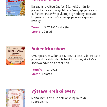
Najzaujímavejšou časťou Zázrivských dní je
prezentácia zázrivských korbáčikov, spojená s ich
súťažami. Pútavým prvkom je aj nedeľný sprievod
krojovaných a ich sčítanie spojené so zápisom do
kroniky.
Termín:
13.07.2025 a ďalšie
Mesto:
Zázrivá
Bubenícka show
CVČ Spektrum Galanta a MsKS Galanta Vás srdečne
pozývajú na strhujúcu bubenícku show, ktorá Vás
doslova zdvihne zo stoličiek!
Termín:
11.07.2025
Mesto:
Galanta
Výstava Krehké svety
Marta Matus oživuje detské knihy svetlými
ilustráciami.