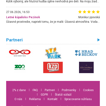
Kútik výborný, ale hlučná hudba úplne nevhodná pre deti. Na moju žiadosť o aspoň sušenie nereagovali.
27.06.2026, 16:53
Letné kúpalisko Pezinok
. Monika Lipovská
Úžasné prostredie, napriek tomu, že je malé. Úžasná atmosféra. Voda fantastická a nádherná. Ľudí je pomerne veľa, ale su mili a ohľaduplní. Je veľmi zaujímavé sledovať, ako dokážu spolu športovať cudzí ľudia a bez ohľadu na vek. Vládne tu pohoda. Vnuka neviem dostať z vody. Ďakujem za krásny deň . Urcite sa sem vrátim. Jediný problém je s parkovaním, ale aj ten sa mi podarilo vyriešiť. Monika Bratislava
Partneri
2% z dane
l
FAQ
l
Partneri
l
Podmienky
l
Cookies
l
GDPR
l
Štatút súťaží
O nás
l
Reklama
l
Kontakt
l
Spracovanie súhlasu