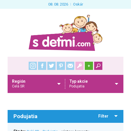
08. 08. 2026
Oskár
+
Región
Typ akcie
Celá SR
Podujatia
Podujatia
Filter