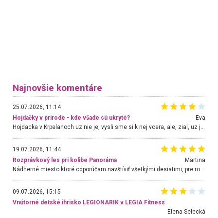
Najnovšie komentáre
25.07.2026, 11:14
Hojdačky v prírode - kde všade sú ukryté?
Eva
Hojdacka v Krpelanoch uz nie je, vysli sme si k nej vcera, ale, zial, uz je znicena. Ak sem planujete cestu len kvoli hojdacke, mozete si ju usetrit. Krasny vyhlad je tu vsak aj bez hojdacky :-)
19.07.2026, 11:44
Rozprávkový les pri kolibe Panoráma
Martina
Nádherné miesto ktoré odporúčam navštíviť všetkými desiatimi, pre rodiny s deťmi, dôchodcom... Proste a jednoducho ozaj rozprávkový les.. určite ešte prídeme. Odniesli sme si na pamiatku krásne tričká,
09.07.2026, 15:15
Vnútorné detské ihrisko LEGIONARIK v LEGIA Fitness
Elena Selecká