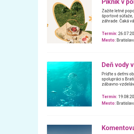
Piknik v p
Zažite letné popo
športové súťaže, 
záhrade. Čaká vás
Termín:
26.07.2
Mesto:
Bratislav
Deň vody 
Príďte s deťmi ob
spolupráci s Bra
zábavno-vzdelávac
Termín:
19.08.20
Mesto:
Bratislav
Komentova