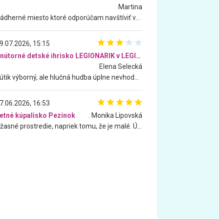
Martina
Nádherné miesto ktoré odporúčam navštíviť všetkými desiatimi, pre rodiny s deťmi, dôchodcom... Proste a jednoducho ozaj rozprávkový les.. určite ešte prídeme. Odniesli sme si na pamiatku krásne tričká,
9.07.2026, 15:15
Vnútorné detské ihrisko LEGIONARIK v LEGIA Fitness
Elena Selecká
Kútik výborný, ale hlučná hudba úplne nevhodná pre deti. Na moju žiadosť o aspoň sušenie nereagovali.
7.06.2026, 16:53
etné kúpalisko Pezinok
. Monika Lipovská
Úžasné prostredie, napriek tomu, že je malé. Úžasná atmosféra. Voda fantastická a nádherná. Ľudí je pomerne veľa, ale su mili a ohľaduplní. Je veľmi zaujímavé sledovať, ako dokážu spolu športovať cudzí ľudia a bez ohľadu na vek. Vládne tu pohoda. Vnuka neviem dostať z vody. Ďakujem za krásny deň . Urcite sa sem vrátim. Jediný problém je s parkovaním, ale aj ten sa mi podarilo vyriešiť. Monika Bratislava