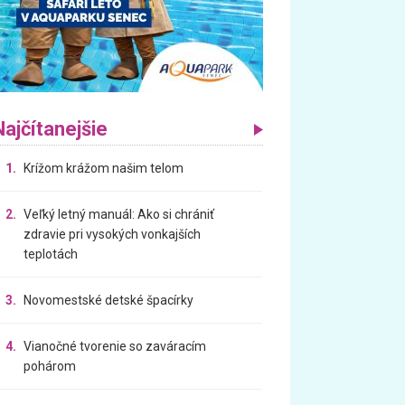
Najčítanejšie
1.
Krížom krážom našim telom
2.
Veľký letný manuál: Ako si chrániť
zdravie pri vysokých vonkajších
teplotách
3.
Novomestské detské špacírky
4.
Vianočné tvorenie so zaváracím
pohárom