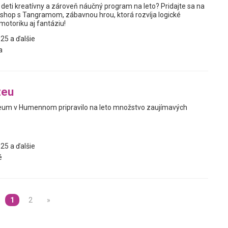
deti kreatívny a zároveň náučný program na leto? Pridajte sa na
shop s Tangramom, zábavnou hrou, ktorá rozvíja logické
motoriku aj fantáziu!
25 a ďalšie
a
zeu
eum v Humennom pripravilo na leto množstvo zaujímavých
25 a ďalšie
é
1
2
»