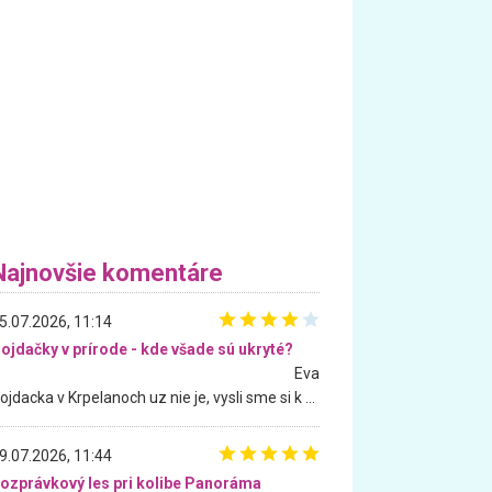
Najnovšie komentáre
5.07.2026, 11:14
ojdačky v prírode - kde všade sú ukryté?
Eva
Hojdacka v Krpelanoch uz nie je, vysli sme si k nej vcera, ale, zial, uz je znicena. Ak sem planujete cestu len kvoli hojdacke, mozete si ju usetrit. Krasny vyhlad je tu vsak aj bez hojdacky :-)
9.07.2026, 11:44
ozprávkový les pri kolibe Panoráma