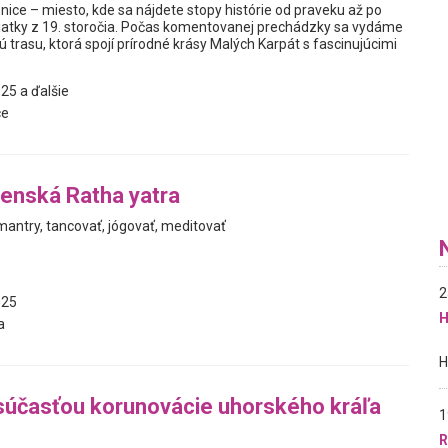
ice – miesto, kde sa nájdete stopy histórie od praveku až po
iatky z 19. storočia. Počas komentovanej prechádzky sa vydáme
kú trasu, ktorá spojí prírodné krásy Malých Karpát s fascinujúcimi
25 a ďalšie
ce
venská Ratha yatra
mantry, tancovať, jógovať, meditovať
2
025
H
a
súčasťou korunovácie uhorského kráľa
1
R