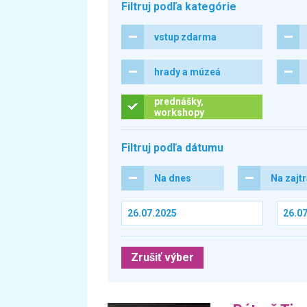
Filtruj podľa kategórie
vstup zdarma
hrady a múzeá
prednášky,
workshopy
Filtruj podľa dátumu
Na dnes
Na zajt
Zrušiť výber