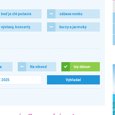
keď je zlé počasie
zábava vonku
výstavy, koncerty
burzy a jarmoky
ra
Na víkend
Iný dátum