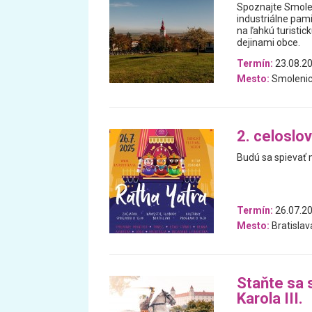
Spoznajte Smolen
industriálne pam
na ľahkú turistic
dejinami obce.
Termín:
23.08.20
Mesto:
Smoleni
2. celoslo
Budú sa spievať 
Termín:
26.07.2
Mesto:
Bratislav
Staňte sa 
Karola III.