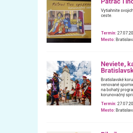
Pátrač Tin
Vytiahnite svojic
ceste.
Termín:
27.07.20
Mesto:
Bratislav
Neviete, k
Bratislavs
Bratislavské koru
venované spomien
na bohatý progra
korunovačný spri
Termín:
27.07.20
Mesto:
Bratislav