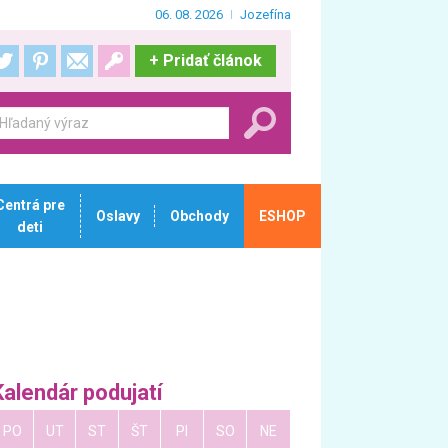
06. 08. 2026
Jozefína
+
Pridať článok
Centrá pre
Oslavy
Obchody
ESHOP
deti
Kalendár podujatí
PO
UT
ST
ŠT
PI
SO
NE