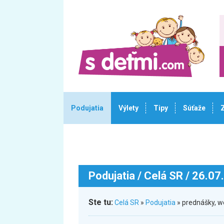
Podujatia
Výlety
Tipy
Súťaže
Podujatia
/ Celá SR / 26.07
Ste tu:
Celá SR
»
Podujatia
» prednášky, 