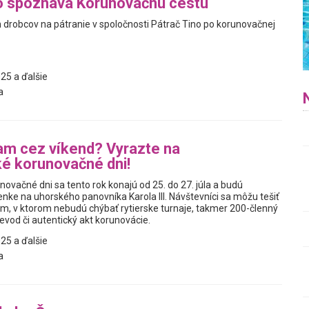
o spoznáva Korunovačnú cestu
h drobcov na pátranie v spoločnosti Pátrač Tino po korunovačnej
25 a ďalšie
a
am cez víkend? Vyrazte na
ké korunovačné dni!
novačné dni sa tento rok konajú od 25. do 27. júla a budú
ke na uhorského panovníka Karola III. Návštevníci sa môžu tešiť
m, v ktorom nebudú chýbať rytierske turnaje, takmer 200-členný
evod či autentický akt korunovácie.
25 a ďalšie
a