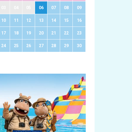
03
04
05
06
07
08
09
10
11
12
13
14
15
16
17
18
19
20
21
22
23
24
25
26
27
28
29
30