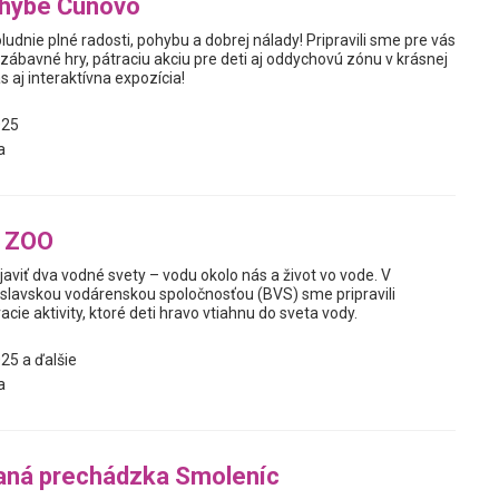
ohybe Čunovo
ludnie plné radosti, pohybu a dobrej nálady! Pripravili sme pre vás
zábavné hry, pátraciu akciu pre deti aj oddychovú zónu v krásnej
 aj interaktívna expozícia!
025
a
v ZOO
javiť dva vodné svety – vodu okolo nás a život vo vode. V
tislavskou vodárenskou spoločnosťou (BVS) sme pripravili
ie aktivity, ktoré deti hravo vtiahnu do sveta vody.
25 a ďalšie
a
ná prechádzka Smoleníc