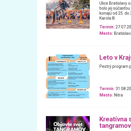
Ulice Bratislavy 
bolo jej súčasťou
konajú od 25. do
Karola III.
Termín:
27.07.20
Mesto:
Bratislav
Leto v Kra
Pestrý program pl
Termín:
31.08.20
Mesto:
Nitra
Kreatívna 
tangramov