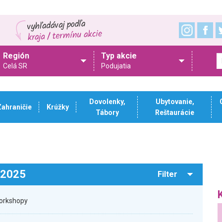
Región
Typ akcie
Celá SR
Podujatia
Dovolenky,
Ubytovanie,
Zahraničie
Krúžky
Tábory
Reštaurácie
.2025
Filter
workshopy