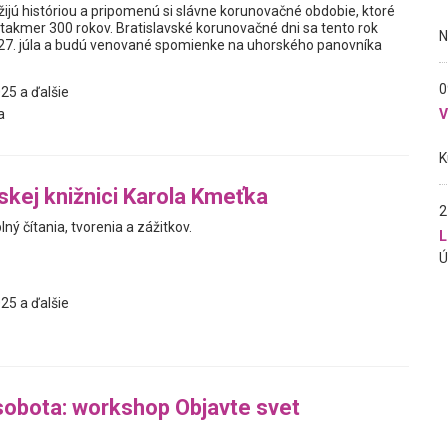
ožijú históriou a pripomenú si slávne korunovačné obdobie, ktoré
 takmer 300 rokov. Bratislavské korunovačné dni sa tento rok
 27. júla a budú venované spomienke na uhorského panovníka
0
25 a ďalšie
a
jskej knižnici Karola Kmeťka
2
ný čítania, tvorenia a zážitkov.
L
25 a ďalšie
sobota: workshop Objavte svet