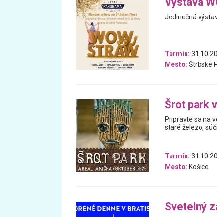
Výstava 
Jedinečná výsta
Termín:
31.10.20
Mesto:
Štrbské 
Šrot park v
Pripravte sa na 
staré železo, súč
Termín:
31.10.20
Mesto:
Košice
Svetelný z