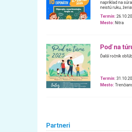
napríklad na súra
neistú ruku, žeri
Termín:
26.10.20
Mesto:
Nitra
Poď na túr
Ďalší ročník obľú
Termín:
31.10.20
Mesto:
Trenčians
Partneri