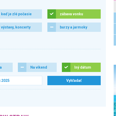
keď je zlé počasie
zábava vonku
výstavy, koncerty
burzy a jarmoky
ra
Na víkend
Iný dátum