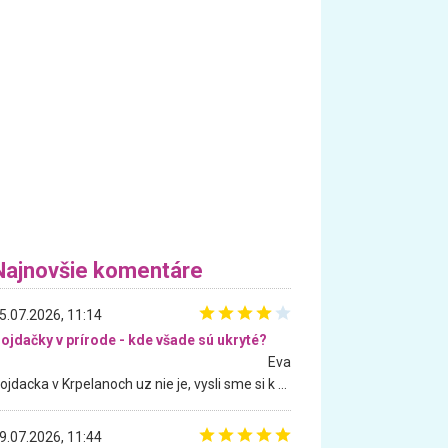
Najnovšie komentáre
5.07.2026, 11:14
ojdačky v prírode - kde všade sú ukryté?
Eva
Hojdacka v Krpelanoch uz nie je, vysli sme si k nej vcera, ale, zial, uz je znicena. Ak sem planujete cestu len kvoli hojdacke, mozete si ju usetrit. Krasny vyhlad je tu vsak aj bez hojdacky :-)
9.07.2026, 11:44