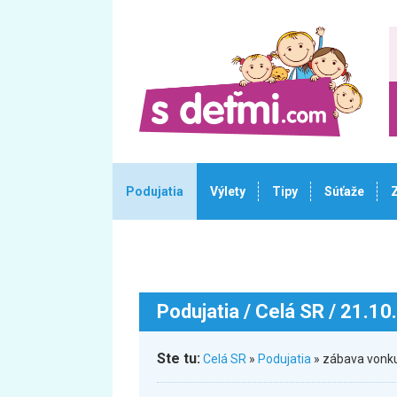
Podujatia
Výlety
Tipy
Súťaže
Podujatia
/ Celá SR / 21.10
Ste tu:
Celá SR
»
Podujatia
» zábava vonk