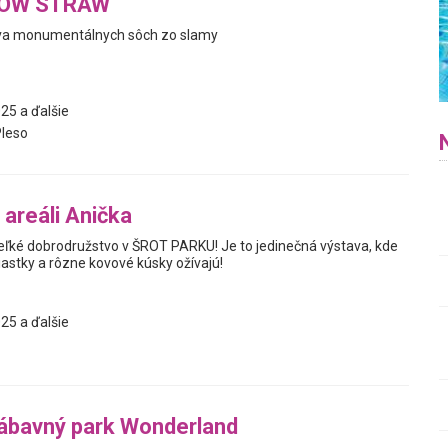
WOW STRAW
va monumentálnych sôch zo slamy
25 a ďalšie
Pleso
 areáli Anička
veľké dobrodružstvo v ŠROT PARKU! Je to jedinečná výstava, kde
iastky a rôzne kovové kúsky ožívajú!
25 a ďalšie
ábavný park Wonderland