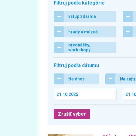
Filtruj podľa kategórie
vstup zdarma
hrady a múzeá
prednášky,
workshopy
Filtruj podľa dátumu
Na dnes
Na zajt
Zrušiť výber