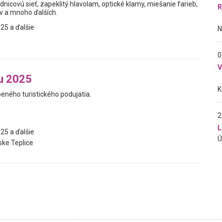
dnicovú sieť, zapeklitý hlavolam, optické klamy, miešanie farieb,
R
av a mnoho ďalších.
25 a ďalšie
0
u 2025
beného turistického podujatia.
2
L
25 a ďalšie
ke Teplice