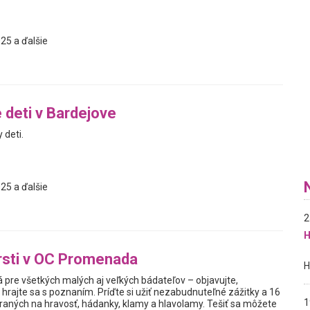
25 a ďalšie
 deti v Bardejove
deti.
25 a ďalšie
2
H
rsti v OC Promenada
 pre všetkých malých aj veľkých bádateľov – objavujte,
hrajte sa s poznaním. Príďte si užiť nezabudnuteľné zážitky a 16
1
ných na hravosť, hádanky, klamy a hlavolamy. Tešiť sa môžete