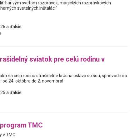
liť žiarivým svetom rozprávok, magických rozprávkových
herných svetelných inštalácií.
26 a ďalšie
a
rašidelný sviatok pre celú rodinu v
ká na celú rodinu strašidelne krásna oslava so šou, sprievodmi a
od 24. októbra do 2. novembra!
25 a ďalšie
 program TMC
ty v TMC