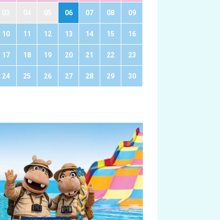
03
04
05
06
07
08
09
10
11
12
13
14
15
16
17
18
19
20
21
22
23
24
25
26
27
28
29
30