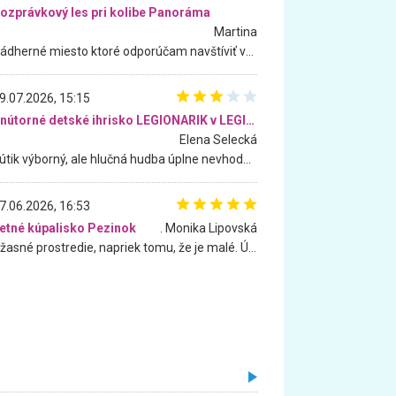
ozprávkový les pri kolibe Panoráma
Martina
Nádherné miesto ktoré odporúčam navštíviť všetkými desiatimi, pre rodiny s deťmi, dôchodcom... Proste a jednoducho ozaj rozprávkový les.. určite ešte prídeme. Odniesli sme si na pamiatku krásne tričká,
9.07.2026, 15:15
Vnútorné detské ihrisko LEGIONARIK v LEGIA Fitness
Elena Selecká
Kútik výborný, ale hlučná hudba úplne nevhodná pre deti. Na moju žiadosť o aspoň sušenie nereagovali.
7.06.2026, 16:53
etné kúpalisko Pezinok
. Monika Lipovská
Úžasné prostredie, napriek tomu, že je malé. Úžasná atmosféra. Voda fantastická a nádherná. Ľudí je pomerne veľa, ale su mili a ohľaduplní. Je veľmi zaujímavé sledovať, ako dokážu spolu športovať cudzí ľudia a bez ohľadu na vek. Vládne tu pohoda. Vnuka neviem dostať z vody. Ďakujem za krásny deň . Urcite sa sem vrátim. Jediný problém je s parkovaním, ale aj ten sa mi podarilo vyriešiť. Monika Bratislava