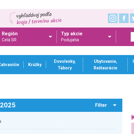
Región
Typ akcie
Celá SR
Podujatia
Dovolenky,
Ubytovanie,
Zahraničie
Krúžky
Tábory
Reštaurácie
.2025
Filter
u