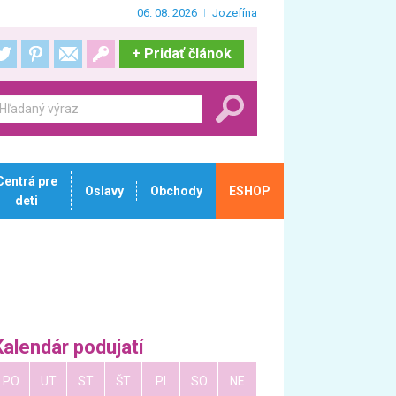
06. 08. 2026
Jozefína
+
Pridať článok
Centrá pre
Oslavy
Obchody
ESHOP
deti
Kalendár podujatí
PO
UT
ST
ŠT
PI
SO
NE