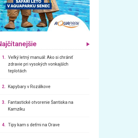
Najčítanejšie
1.
Veľký letný manuál: Ako si chrániť
zdravie pri vysokých vonkajších
teplotách
2.
Kapybary v Rozálkove
3.
Fantastické otvorenie Šantiska na
Kamzíku
4.
Tipy kam s deťmi na Orave