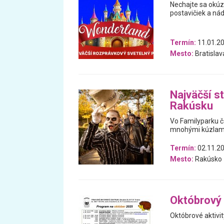
Nechajte sa okúz
postavičiek a nád
Termín:
11.01.20
Mesto:
Bratislav
Najväčší st
Rakúsku
Vo Familyparku ča
mnohými kúzlami 
Termín:
02.11.20
Mesto:
Rakúsko
Októbrový
Októbrové aktivi