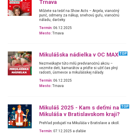
Trnava
Môžete sa tešiť na Show Acts – Anjela, vianočný
punč, odmeny za nákup, snehovú guľu, vianočnú
náladu, darčeky.
Termín:
06.12.2025
Mesto:
Trnava
Mikulášska nádielka v OC MAX
TOP
Nezmeškajte túto milú predvianočnú akciu –
vezmite deti, kamarátov a príďte si užiť čas plný
radosti, úsmevov a mikulášskej nálady.
Termín:
06.12.2025
Mesto:
Trnava
Mikuláš 2025 - Kam s deťmi na
TOP
Mikuláša v Bratislavskom kraji?
Prehľad podujatí na Mikuláša v Bratislave a okolí.
Termín:
07.12.2025 a ďalšie