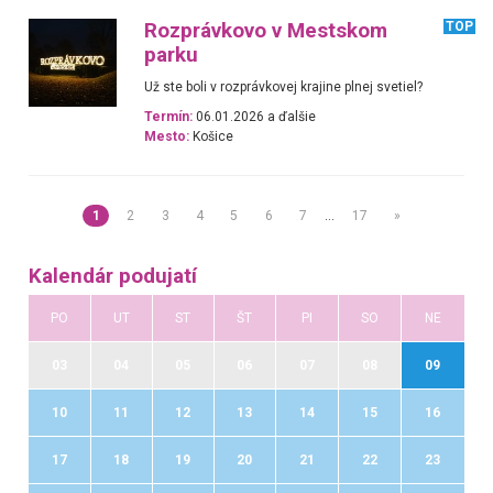
Rozprávkovo v Mestskom
TOP
parku
Už ste boli v rozprávkovej krajine plnej svetiel?
Termín:
06.01.2026 a ďalšie
Mesto:
Košice
1
2
3
4
5
6
7
…
17
»
Kalendár podujatí
PO
UT
ST
ŠT
PI
SO
NE
03
04
05
06
07
08
09
10
11
12
13
14
15
16
17
18
19
20
21
22
23