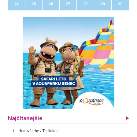
24
25
26
27
28
29
30
Najčítanejšie
1.
Hodové trhy v Tepliciach