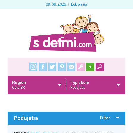
09. 08. 2026
Ľubomíra
+
Región
Typ akcie
Celá SR
Podujatia
Podujatia
Filter