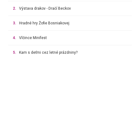
2.
Výstava drakov - Dračí Beckov
3.
Hradné hry Žofie Bosniakovej
4.
Vlčince Minifest
5.
Kam s deťmi cez letné prázdniny?