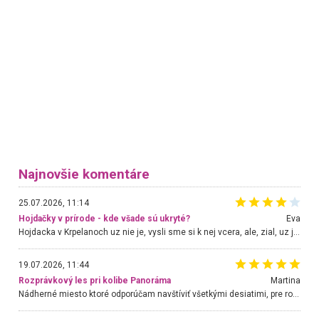
Najnovšie komentáre
25.07.2026, 11:14
Hojdačky v prírode - kde všade sú ukryté?
Eva
Hojdacka v Krpelanoch uz nie je, vysli sme si k nej vcera, ale, zial, uz je znicena. Ak sem planujete cestu len kvoli hojdacke, mozete si ju usetrit. Krasny vyhlad je tu vsak aj bez hojdacky :-)
19.07.2026, 11:44
Rozprávkový les pri kolibe Panoráma
Martina
Nádherné miesto ktoré odporúčam navštíviť všetkými desiatimi, pre rodiny s deťmi, dôchodcom... Proste a jednoducho ozaj rozprávkový les.. určite ešte prídeme. Odniesli sme si na pamiatku krásne tričká,