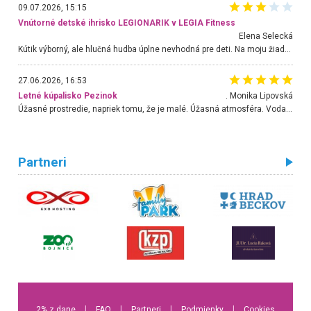
09.07.2026, 15:15
Vnútorné detské ihrisko LEGIONARIK v LEGIA Fitness
Elena Selecká
Kútik výborný, ale hlučná hudba úplne nevhodná pre deti. Na moju žiadosť o aspoň sušenie nereagovali.
27.06.2026, 16:53
Letné kúpalisko Pezinok
. Monika Lipovská
Úžasné prostredie, napriek tomu, že je malé. Úžasná atmosféra. Voda fantastická a nádherná. Ľudí je pomerne veľa, ale su mili a ohľaduplní. Je veľmi zaujímavé sledovať, ako dokážu spolu športovať cudzí ľudia a bez ohľadu na vek. Vládne tu pohoda. Vnuka neviem dostať z vody. Ďakujem za krásny deň . Urcite sa sem vrátim. Jediný problém je s parkovaním, ale aj ten sa mi podarilo vyriešiť. Monika Bratislava
Partneri
2% z dane
l
FAQ
l
Partneri
l
Podmienky
l
Cookies