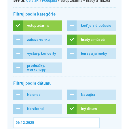
Ste tu:
Celá SR
»
Podujatia
» vstup zdarma + hrady a múzeá
Filtruj podľa kategórie
vstup zdarma
keď je zlé počasie
zábava vonku
hrady a múzeá
výstavy, koncerty
burzy a jarmoky
prednášky,
workshopy
Filtruj podľa dátumu
Na dnes
Na zajtra
Na víkend
Iný dátum