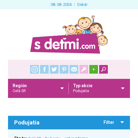
08. 08. 2026
Oskár
+
Región
Typ akcie
Celá SR
Podujatia
Podujatia
Filter