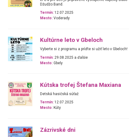
Džudžo Band.
Termín:
12.07.2025
Mesto:
Voderady
Kultúrne leto v Gbeloch
Vyberte si z programu a príďte si užiť leto v Gbeloch!
Termín:
29.08.2025 a ďalšie
Mesto:
Gbely
Kútska trofej Štefana Maxiana
Detská hasičská súťaž
Termín:
12.07.2025
Mesto:
Kúty
Zázrivské dni