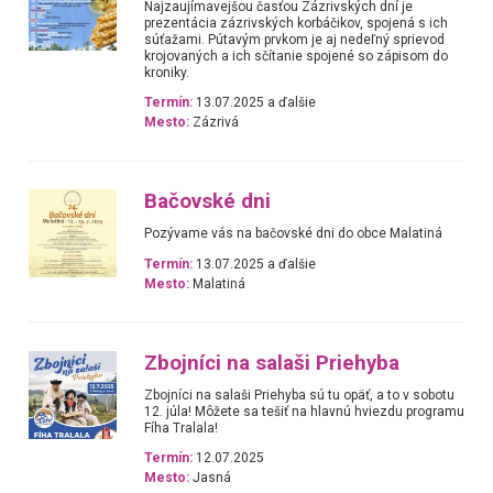
Najzaujímavejšou časťou Zázrivských dní je
prezentácia zázrivských korbáčikov, spojená s ich
súťažami. Pútavým prvkom je aj nedeľný sprievod
krojovaných a ich sčítanie spojené so zápisom do
kroniky.
Termín:
13.07.2025 a ďalšie
Mesto:
Zázrivá
Bačovské dni
Pozývame vás na bačovské dni do obce Malatiná
Termín:
13.07.2025 a ďalšie
Mesto:
Malatiná
Zbojníci na salaši Priehyba
Zbojníci na salaši Priehyba sú tu opäť, a to v sobotu
12. júla! Môžete sa tešiť na hlavnú hviezdu programu
Fíha Tralala!
Termín:
12.07.2025
Mesto:
Jasná