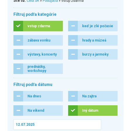
Ste tu:
Celá SR
»
Podujatia
» vstup zdarma
Filtruj podľa kategórie
vstup zdarma
keď je zlé počasie
zábava vonku
hrady a múzeá
výstavy, koncerty
burzy a jarmoky
prednášky,
workshopy
Filtruj podľa dátumu
Na dnes
Na zajtra
Na víkend
Iný dátum