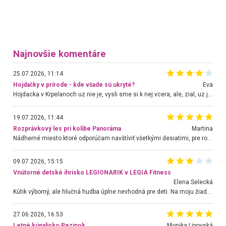
Najnovšie komentáre
25.07.2026, 11:14
Hojdačky v prírode - kde všade sú ukryté?
Eva
Hojdacka v Krpelanoch uz nie je, vysli sme si k nej vcera, ale, zial, uz je znicena. Ak sem planujete cestu len kvoli hojdacke, mozete si ju usetrit. Krasny vyhlad je tu vsak aj bez hojdacky :-)
19.07.2026, 11:44
Rozprávkový les pri kolibe Panoráma
Martina
Nádherné miesto ktoré odporúčam navštíviť všetkými desiatimi, pre rodiny s deťmi, dôchodcom... Proste a jednoducho ozaj rozprávkový les.. určite ešte prídeme. Odniesli sme si na pamiatku krásne tričká,
09.07.2026, 15:15
Vnútorné detské ihrisko LEGIONARIK v LEGIA Fitness
Elena Selecká
Kútik výborný, ale hlučná hudba úplne nevhodná pre deti. Na moju žiadosť o aspoň sušenie nereagovali.
27.06.2026, 16:53
Letné kúpalisko Pezinok
. Monika Lipovská