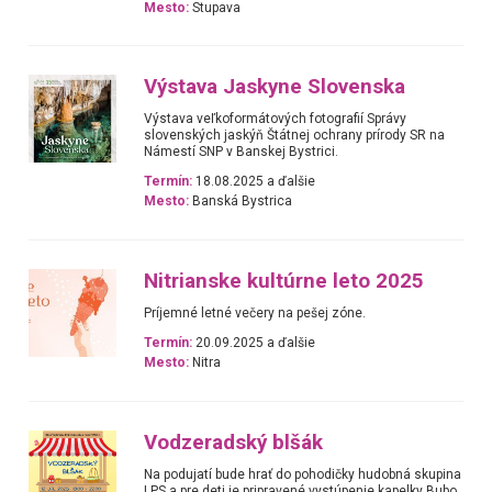
Mesto:
Stupava
Výstava Jaskyne Slovenska
Výstava veľkoformátových fotografií Správy
slovenských jaskýň Štátnej ochrany prírody SR na
Námestí SNP v Banskej Bystrici.
Termín:
18.08.2025 a ďalšie
Mesto:
Banská Bystrica
Nitrianske kultúrne leto 2025
Príjemné letné večery na pešej zóne.
Termín:
20.09.2025 a ďalšie
Mesto:
Nitra
Vodzeradský blšák
Na podujatí bude hrať do pohodičky hudobná skupina
LPS a pre deti je pripravené vystúpenie kapelky Bubo