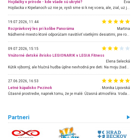
Hojdačky v prírode - kde všade sú ukryté?
Eva
Hojdacka v Krpelanoch uz nie je, vysli sme si k nej vcera, ale, zial, uz je znicena. Ak sem planujete cestu len kvoli hojdacke, mozete si ju usetrit. Krasny vyhlad je tu vsak aj bez hojdacky :-)
19.07.2026, 11:44
Rozprávkový les pri kolibe Panoráma
Martina
Nádherné miesto ktoré odporúčam navštíviť všetkými desiatimi, pre rodiny s deťmi, dôchodcom... Proste a jednoducho ozaj rozprávkový les.. určite ešte prídeme. Odniesli sme si na pamiatku krásne tričká,
09.07.2026, 15:15
Vnútorné detské ihrisko LEGIONARIK v LEGIA Fitness
Elena Selecká
Kútik výborný, ale hlučná hudba úplne nevhodná pre deti. Na moju žiadosť o aspoň sušenie nereagovali.
27.06.2026, 16:53
Letné kúpalisko Pezinok
. Monika Lipovská
Úžasné prostredie, napriek tomu, že je malé. Úžasná atmosféra. Voda fantastická a nádherná. Ľudí je pomerne veľa, ale su mili a ohľaduplní. Je veľmi zaujímavé sledovať, ako dokážu spolu športovať cudzí ľudia a bez ohľadu na vek. Vládne tu pohoda. Vnuka neviem dostať z vody. Ďakujem za krásny deň . Urcite sa sem vrátim. Jediný problém je s parkovaním, ale aj ten sa mi podarilo vyriešiť. Monika Bratislava
Partneri