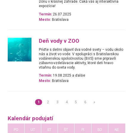
zónu v krásnej záhrade. Čaká vás aj interaktívna
expozícia!
Termín:
26.07.2025
Mesto:
Bratislava
Deň vody v ZOO
Príďte s deťmi objaviť dva vodné svety – vodu okolo
nás a život vo vode. V spolupráci s Bratislavskou
vodárenskou spoločnosťou (BVS) sme pripravili
zábavno-vzdelávacie aktivity, ktoré deti hravo
vtiahnu do sveta vody.
Termín:
19.08.2025 a ďalšie
Mesto:
Bratislava
1
2
3
4
5
6
»
Kalendár podujatí
PO
UT
ST
ŠT
PI
SO
NE