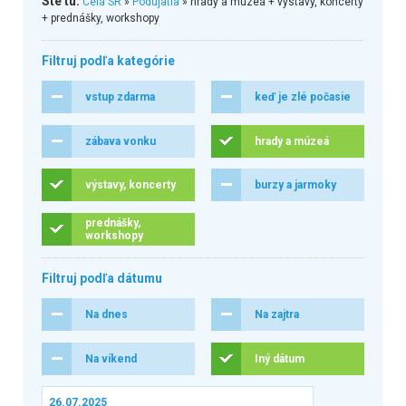
Ste tu:
Celá SR
»
Podujatia
» hrady a múzeá + výstavy, koncerty
+ prednášky, workshopy
Filtruj podľa kategórie
vstup zdarma
keď je zlé počasie
zábava vonku
hrady a múzeá
výstavy, koncerty
burzy a jarmoky
prednášky,
workshopy
Filtruj podľa dátumu
Na dnes
Na zajtra
Na víkend
Iný dátum