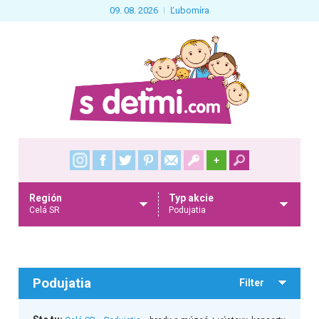
09. 08. 2026
Ľubomíra
+
Región
Typ akcie
Celá SR
Podujatia
Podujatia
Filter