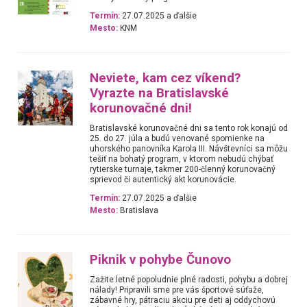
Termín:
27.07.2025 a ďalšie
Mesto:
KNM
Neviete, kam cez víkend?
Vyrazte na Bratislavské
korunovačné dni!
Bratislavské korunovačné dni sa tento rok konajú od
25. do 27. júla a budú venované spomienke na
uhorského panovníka Karola III. Návštevníci sa môžu
tešiť na bohatý program, v ktorom nebudú chýbať
rytierske turnaje, takmer 200-členný korunovačný
sprievod či autentický akt korunovácie.
Termín:
27.07.2025 a ďalšie
Mesto:
Bratislava
Piknik v pohybe Čunovo
Zažite letné popoludnie plné radosti, pohybu a dobrej
nálady! Pripravili sme pre vás športové súťaže,
zábavné hry, pátraciu akciu pre deti aj oddychovú