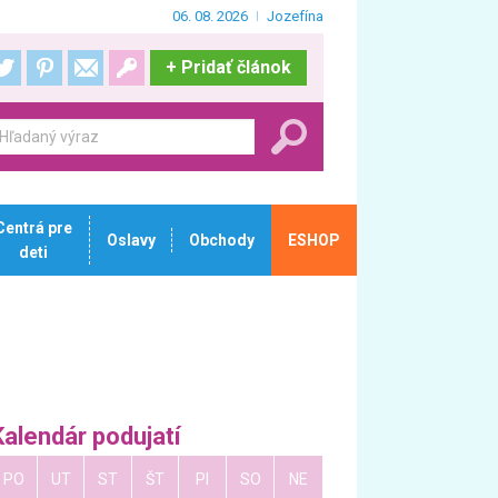
06. 08. 2026
Jozefína
+
Pridať článok
Centrá pre
Oslavy
Obchody
ESHOP
deti
Kalendár podujatí
PO
UT
ST
ŠT
PI
SO
NE