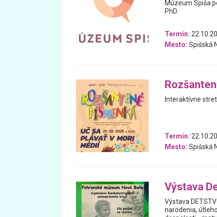
Múzeum Spiša po
PhD.
Termín:
22.10.2
Mesto:
Spišská 
Rozšantené
Interaktívne stre
Termín:
22.10.2
Mesto:
Spišská 
Výstava D
Výstava DETSTVO 
narodenia, útleho