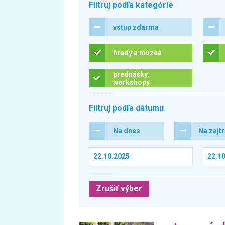
Filtruj podľa kategórie
vstup zdarma
hrady a múzeá
prednášky,
workshopy
Filtruj podľa dátumu
Na dnes
Na zajt
Zrušiť výber