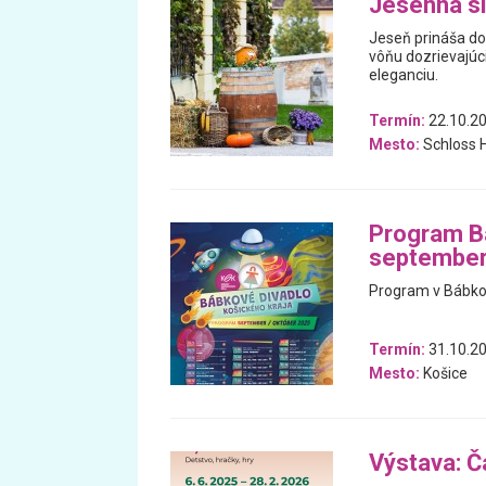
Jesenná s
Jeseň prináša d
vôňu dozrievajúci
eleganciu.
Termín:
22.10.20
Mesto:
Schloss H
Program Bá
september
Program v Bábkov
Termín:
31.10.20
Mesto:
Košice
Výstava: Ča