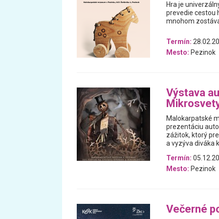
Hra je univerzáln
prevedie cestou h
mnohom zostával
Termín:
28.02.20
Mesto:
Pezinok
Výstava au
Mikrosvet
Malokarpatské m
prezentáciu auto
zážitok, ktorý p
a vyzýva diváka k
Termín:
05.12.20
Mesto:
Pezinok
Večerné po