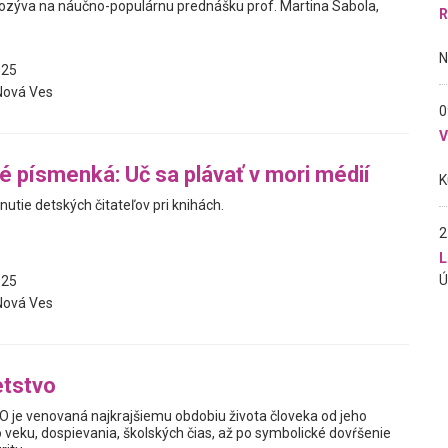
zýva na náučno-populárnu prednášku prof. Martina Sabola,
R
025
Nová Ves
0
 písmenká: Uč sa plávať v mori médií
tnutie detských čitateľov pri knihách.
2
L
025
Nová Ves
etstvo
je venovaná najkrajšiemu obdobiu života človeka od jeho
 veku, dospievania, školských čias, až po symbolické dovŕšenie