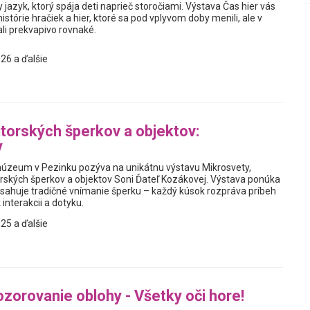
y jazyk, ktorý spája deti naprieč storočiami. Výstava Čas hier vás
istórie hračiek a hier, ktoré sa pod vplyvom doby menili, ale v
i prekvapivo rovnaké.
26 a ďalšie
torských šperkov a objektov:
y
úzeum v Pezinku pozýva na unikátnu výstavu Mikrosvety,
rských šperkov a objektov Soni Ďateľ Kozákovej. Výstava ponúka
resahuje tradičné vnímanie šperku – každý kúsok rozpráva príbeh
 interakcii a dotyku.
25 a ďalšie
zorovanie oblohy - Všetky oči hore!