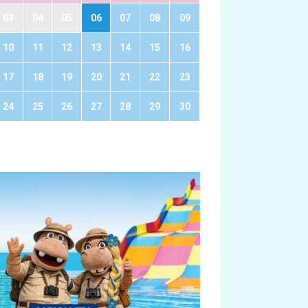
03
04
05
06
07
08
09
10
11
12
13
14
15
16
17
18
19
20
21
22
23
24
25
26
27
28
29
30