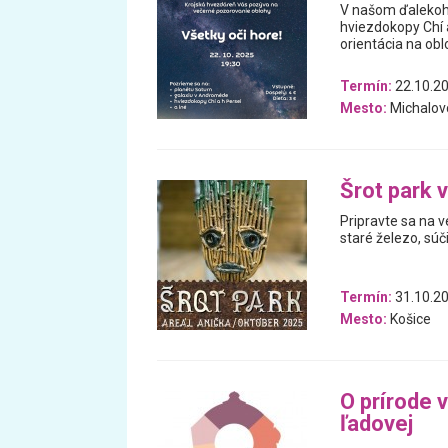
V našom ďalekohľ
hviezdokopy Chí 
orientácia na obl
Termín:
22.10.2
Mesto:
Michalov
Šrot park v
Pripravte sa na 
staré železo, súč
Termín:
31.10.20
Mesto:
Košice
O prírode v
ľadovej