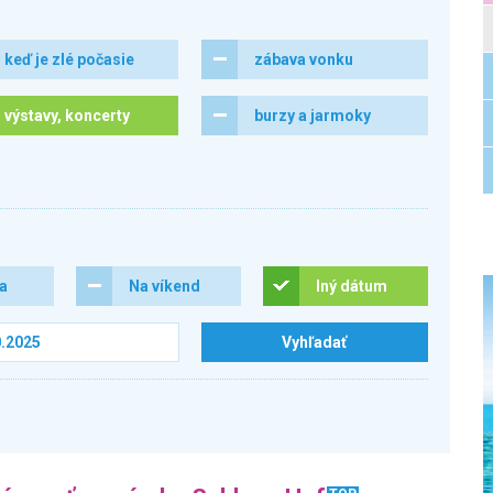
keď je zlé počasie
zábava vonku
výstavy, koncerty
burzy a jarmoky
ra
Na víkend
Iný dátum