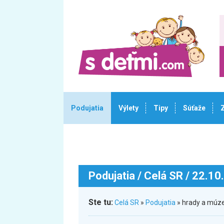
Podujatia
Výlety
Tipy
Súťaže
Podujatia
/ Celá SR / 22.10
Ste tu:
Celá SR
»
Podujatia
» hrady a múze