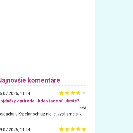
Najnovšie komentáre
5.07.2026, 11:14
ojdačky v prírode - kde všade sú ukryté?
Eva
Hojdacka v Krpelanoch uz nie je, vysli sme si k nej vcera, ale, zial, uz je znicena. Ak sem planujete cestu len kvoli hojdacke, mozete si ju usetrit. Krasny vyhlad je tu vsak aj bez hojdacky :-)
9.07.2026, 11:44