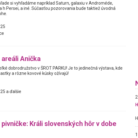
ade si vyhľadáme napríklad Saturn, galaxiu v Androméde,
a h Persei, a iné. Súčasťou pozorovania bude taktiež úvodná
ohe.
025
ce
 areáli Anička
veľké dobrodružstvo v ŠROT PARKU! Je to jedinečná výstava, kde
iastky a rôzne kovové kúsky ožívajú!
25 a ďalšie
2
H
 pivničke: Králi slovenských hôr v dobe
1