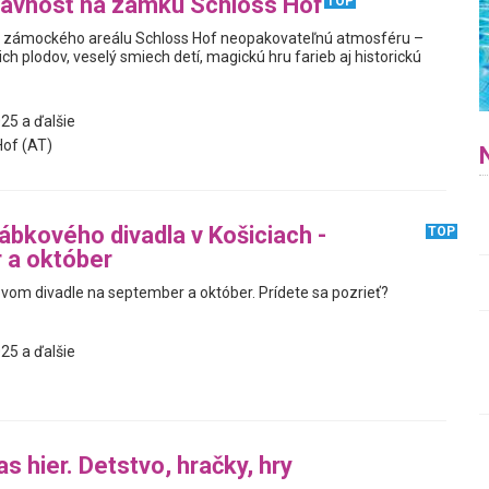
lávnosť na zámku Schloss Hof
TOP
o zámockého areálu Schloss Hof neopakovateľnú atmosféru –
ch plodov, veselý smiech detí, magickú hru farieb aj historickú
25 a ďalšie
of (AT)
bkového divadla v Košiciach -
TOP
 a október
om divadle na september a október. Prídete sa pozrieť?
25 a ďalšie
s hier. Detstvo, hračky, hry