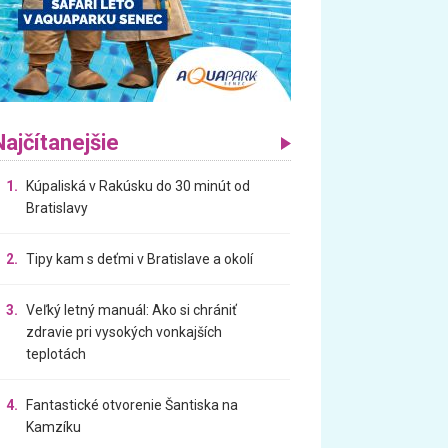
Najčítanejšie
1.
Kúpaliská v Rakúsku do 30 minút od
Bratislavy
2.
Tipy kam s deťmi v Bratislave a okolí
3.
Veľký letný manuál: Ako si chrániť
zdravie pri vysokých vonkajších
teplotách
4.
Fantastické otvorenie Šantiska na
Kamzíku