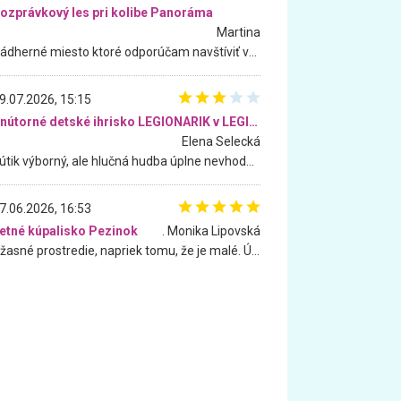
ozprávkový les pri kolibe Panoráma
Martina
Nádherné miesto ktoré odporúčam navštíviť všetkými desiatimi, pre rodiny s deťmi, dôchodcom... Proste a jednoducho ozaj rozprávkový les.. určite ešte prídeme. Odniesli sme si na pamiatku krásne tričká,
9.07.2026, 15:15
Vnútorné detské ihrisko LEGIONARIK v LEGIA Fitness
Elena Selecká
Kútik výborný, ale hlučná hudba úplne nevhodná pre deti. Na moju žiadosť o aspoň sušenie nereagovali.
7.06.2026, 16:53
etné kúpalisko Pezinok
. Monika Lipovská
Úžasné prostredie, napriek tomu, že je malé. Úžasná atmosféra. Voda fantastická a nádherná. Ľudí je pomerne veľa, ale su mili a ohľaduplní. Je veľmi zaujímavé sledovať, ako dokážu spolu športovať cudzí ľudia a bez ohľadu na vek. Vládne tu pohoda. Vnuka neviem dostať z vody. Ďakujem za krásny deň . Urcite sa sem vrátim. Jediný problém je s parkovaním, ale aj ten sa mi podarilo vyriešiť. Monika Bratislava