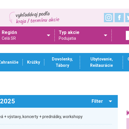
Región
Typ akcie
Celá SR
Podujatia
Dovolenky,
Ubytovanie,
Zahraničie
Krúžky
Tábory
Reštaurácie
.2025
Filter
á + výstavy, koncerty + prednášky, workshopy