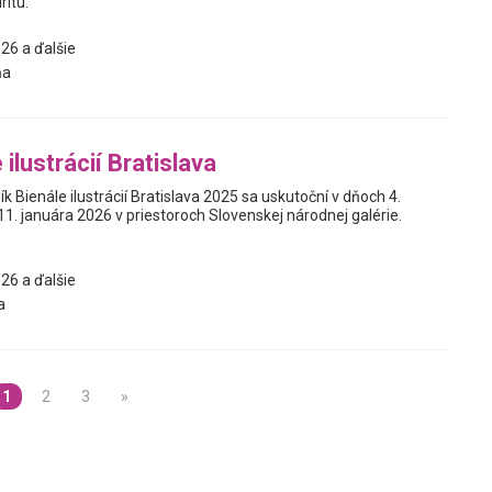
ritu.
26 a ďalšie
ňa
 ilustrácií Bratislava
ík Bienále ilustrácií Bratislava 2025 sa uskutoční v dňoch 4.
1. januára 2026 v priestoroch Slovenskej národnej galérie.
26 a ďalšie
a
1
2
3
»