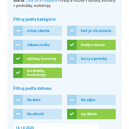
Ste tu:
Celá SR
»
Podujatia
» hrady a múzeá + výstavy, koncerty
+ prednášky, workshopy
Filtruj podľa kategórie
vstup zdarma
keď je zlé počasie
zábava vonku
hrady a múzeá
výstavy, koncerty
burzy a jarmoky
prednášky,
workshopy
Filtruj podľa dátumu
Na dnes
Na zajtra
Na víkend
Iný dátum