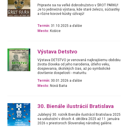
Pripravte sa na veľké dobrodružstvo v ŠROT PARKU!
Je to jedinečná výstava, kde staré železo, súčiastky
a rôzne kovové kúsky ožívajú!
Termín:
31.10.2025 a ďalšie
Mesto:
Košice
Výstava Detstvo
Výstava DETSTVO je venovaná najkrajšiemu obdobiu
života človeka od jeho narodenia, útleho veku,
dospievania, školských čias, až po symbolické
dovŕšenie dospelosti - maturitu.
Termín:
30.01.2026 a ďalšie
Mesto:
Nová Baňa
30. Bienále ilustrácií Bratislava
Jubilejný 30. ročník Bienále ilustrácií Bratislava 2025
sa uskutoční v dňoch 4. októbra 2025 až 11. januára
2026 v priestoroch Slovenskej národnej galérie.