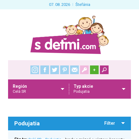
07. 08. 2026
Štefánia
+
Región
Typ akcie
Celá SR
Podujatia
Podujatia
Filter