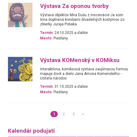
Výstava Za oponou tvorby
Výstava objektov Mira Dušu z inscenácie Ja som
Inna doplnená kresbami divadelných kostýmov zo
zbierky Juraja Poliaka.
Termín:
24.10.2025 a ďalšie
Mesto:
Piešťany
Výstava KOMenský v KOMiksu
Interaktívna, komiksová výstava zaujímavou formou
mapuje život a dielo Jana Amosa Komenského -
Učiteľa národov.
Termín:
31.10.2025 a ďalšie
Mesto:
Piešťany
1
2
3
»
Kalendár podujatí