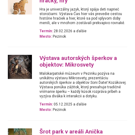
hračky, hry
Hra je univerzálny jazyk, ktorý spája deti naprieč
storočiami. Výstava Čas hier vás prevedie cestou
histórie hračiek a hier, ktoré sa pod vplyvom doby
menili, ale v mnohom zostávali prekvapivo rovnaké.
Termín:
28.02.2026 a ďalšie
Mesto:
Pezinok
Výstava autorských šperkov a
objektov: Mikrosvety
Malokarpatské múzeum v Pezinku pozýva na
unikátnu výstavu Mikrosvety, prezentáciu
autorských šperkov a objektov Soni Ďateľ Kozákovej.
Výstava ponúka zážitok, ktorý presahuje tradičné
vnímanie šperku – každý kúsok rozpráva príbeh a
vyzýva diváka k interakcii a dotyku.
Termín:
05.12.2025 a ďalšie
Mesto:
Pezinok
Šrot park v areáli Anička