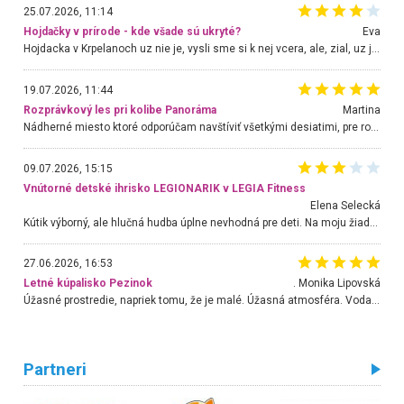
25.07.2026, 11:14
Hojdačky v prírode - kde všade sú ukryté?
Eva
Hojdacka v Krpelanoch uz nie je, vysli sme si k nej vcera, ale, zial, uz je znicena. Ak sem planujete cestu len kvoli hojdacke, mozete si ju usetrit. Krasny vyhlad je tu vsak aj bez hojdacky :-)
19.07.2026, 11:44
Rozprávkový les pri kolibe Panoráma
Martina
Nádherné miesto ktoré odporúčam navštíviť všetkými desiatimi, pre rodiny s deťmi, dôchodcom... Proste a jednoducho ozaj rozprávkový les.. určite ešte prídeme. Odniesli sme si na pamiatku krásne tričká,
09.07.2026, 15:15
Vnútorné detské ihrisko LEGIONARIK v LEGIA Fitness
Elena Selecká
Kútik výborný, ale hlučná hudba úplne nevhodná pre deti. Na moju žiadosť o aspoň sušenie nereagovali.
27.06.2026, 16:53
Letné kúpalisko Pezinok
. Monika Lipovská
Úžasné prostredie, napriek tomu, že je malé. Úžasná atmosféra. Voda fantastická a nádherná. Ľudí je pomerne veľa, ale su mili a ohľaduplní. Je veľmi zaujímavé sledovať, ako dokážu spolu športovať cudzí ľudia a bez ohľadu na vek. Vládne tu pohoda. Vnuka neviem dostať z vody. Ďakujem za krásny deň . Urcite sa sem vrátim. Jediný problém je s parkovaním, ale aj ten sa mi podarilo vyriešiť. Monika Bratislava
Partneri