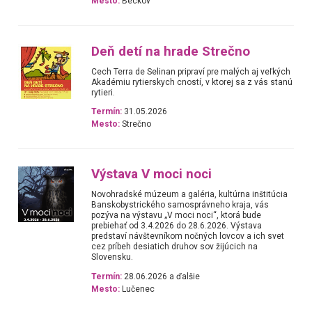
Mesto:
Beckov
Deň detí na hrade Strečno
Cech Terra de Selinan pripraví pre malých aj veľkých
Akadémiu rytierskych cností, v ktorej sa z vás stanú
rytieri.
Termín:
31.05.2026
Mesto:
Strečno
Výstava V moci noci
Novohradské múzeum a galéria, kultúrna inštitúcia
Banskobystrického samosprávneho kraja, vás
pozýva na výstavu „V moci noci“, ktorá bude
prebiehať od 3.4.2026 do 28.6.2026. Výstava
predstaví návštevníkom nočných lovcov a ich svet
cez príbeh desiatich druhov sov žijúcich na
Slovensku.
Termín:
28.06.2026 a ďalšie
Mesto:
Lučenec