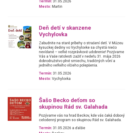
Termín:
31.05.2026
Mesto:
Martin
Deň detí v skanzene
Vychylovka
Zabudnite na staré príbehy o strašení detí. V Múzeu
kysuckej dediny vo Vychylovke sa chystá niečo
nevídané – veľké rozprávkové udobrenie! Pozývame
Vás a Vaše ratolesti zažiť v nedeľu 31. mája 2026
dobrodružstvo plné smiechu, tradičných vôní a
jedného veľkého vlčieho polepšenia.
Termín:
31.05.2026
Mesto:
Vychylovka
Šašo Becko deťom so
skupinou Rád sv. Galahada
Pozývame vás na hrad Beckov, kde vás čaká dobový
celodenný program so skupinou Rád sv. Galahada.
Termín:
31.05.2026 a ďalšie