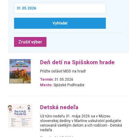
Zrušiť výber
Deň detí na Spišskom hrade
Príďte osláviť MDD na hrad!
Termín:
31.05.2026
Mesto:
Spišské Podhradie
Detská nedeľa
Už túto nedeľu 31. mája 2026 sa v Múzeu
slovenskej dediny v Martine uskutoční podujatie
venované všetkým deťom a ich rodičom - Detská
nedeľa .