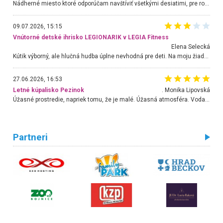
Nádherné miesto ktoré odporúčam navštíviť všetkými desiatimi, pre rodiny s deťmi, dôchodcom... Proste a jednoducho ozaj rozprávkový les.. určite ešte prídeme. Odniesli sme si na pamiatku krásne tričká,
09.07.2026, 15:15
Vnútorné detské ihrisko LEGIONARIK v LEGIA Fitness
Elena Selecká
Kútik výborný, ale hlučná hudba úplne nevhodná pre deti. Na moju žiadosť o aspoň sušenie nereagovali.
27.06.2026, 16:53
Letné kúpalisko Pezinok
. Monika Lipovská
Úžasné prostredie, napriek tomu, že je malé. Úžasná atmosféra. Voda fantastická a nádherná. Ľudí je pomerne veľa, ale su mili a ohľaduplní. Je veľmi zaujímavé sledovať, ako dokážu spolu športovať cudzí ľudia a bez ohľadu na vek. Vládne tu pohoda. Vnuka neviem dostať z vody. Ďakujem za krásny deň . Urcite sa sem vrátim. Jediný problém je s parkovaním, ale aj ten sa mi podarilo vyriešiť. Monika Bratislava
Partneri