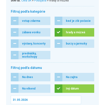
Ste tu:
Celá SR
»
Podujatia
» hrady a múzeá
Filtruj podľa kategórie
vstup zdarma
keď je zlé počasie
zábava vonku
hrady a múzeá
výstavy, koncerty
burzy a jarmoky
prednášky,
workshopy
Filtruj podľa dátumu
Na dnes
Na zajtra
Na víkend
Iný dátum