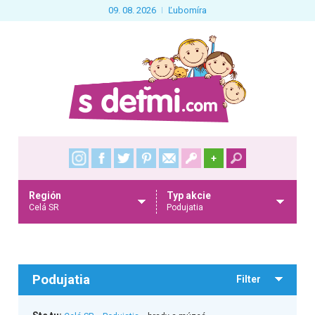
09. 08. 2026
Ľubomíra
+
Región
Typ akcie
Celá SR
Podujatia
Podujatia
Filter