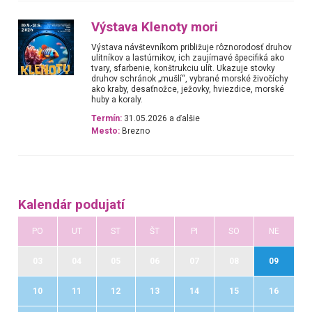
Výstava Klenoty mori
Výstava návštevníkom približuje rôznorodosť druhov
ulitníkov a lastúrnikov, ich zaujímavé špecifiká ako
tvary, sfarbenie, konštrukciu ulít. Ukazuje stovky
druhov schránok „mušlí“, vybrané morské živočíchy
ako kraby, desaťnožce, ježovky, hviezdice, morské
huby a koraly.
Termín:
31.05.2026 a ďalšie
Mesto:
Brezno
Kalendár podujatí
PO
UT
ST
ŠT
PI
SO
NE
03
04
05
06
07
08
09
10
11
12
13
14
15
16