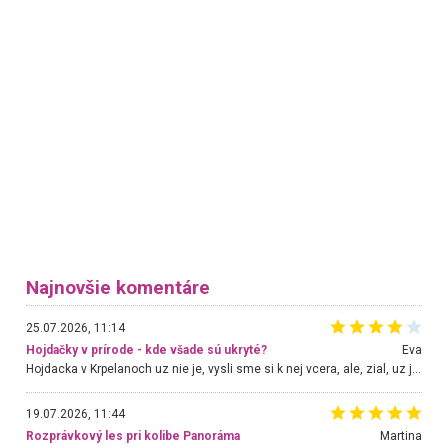
Najnovšie komentáre
25.07.2026, 11:14
Hojdačky v prírode - kde všade sú ukryté?
Eva
Hojdacka v Krpelanoch uz nie je, vysli sme si k nej vcera, ale, zial, uz je znicena. Ak sem planujete cestu len kvoli hojdacke, mozete si ju usetrit. Krasny vyhlad je tu vsak aj bez hojdacky :-)
19.07.2026, 11:44
Rozprávkový les pri kolibe Panoráma
Martina