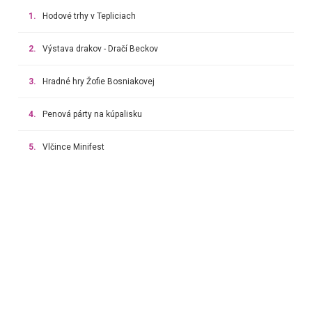
1.
Hodové trhy v Tepliciach
2.
Výstava drakov - Dračí Beckov
3.
Hradné hry Žofie Bosniakovej
4.
Penová párty na kúpalisku
5.
Vlčince Minifest