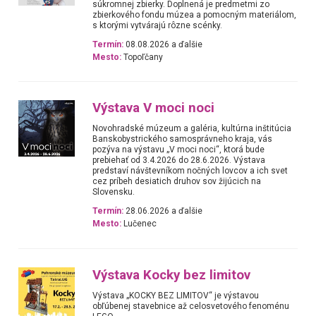
súkromnej zbierky. Doplnená je predmetmi zo
zbierkového fondu múzea a pomocným materiálom,
s ktorými vytvárajú rôzne scénky.
Termín:
08.08.2026 a ďalšie
Mesto:
Topoľčany
Výstava V moci noci
Novohradské múzeum a galéria, kultúrna inštitúcia
Banskobystrického samosprávneho kraja, vás
pozýva na výstavu „V moci noci“, ktorá bude
prebiehať od 3.4.2026 do 28.6.2026. Výstava
predstaví návštevníkom nočných lovcov a ich svet
cez príbeh desiatich druhov sov žijúcich na
Slovensku.
Termín:
28.06.2026 a ďalšie
Mesto:
Lučenec
Výstava Kocky bez limitov
Výstava „KOCKY BEZ LIMITOV“ je výstavou
obľúbenej stavebnice až celosvetového fenoménu