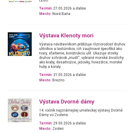
LEGO.
Termín:
27.05.2026 a ďalšie
Mesto:
Nová Baňa
Výstava Klenoty mori
Výstava návštevníkom približuje rôznorodosť druhov
ulitníkov a lastúrnikov, ich zaujímavé špecifiká ako
tvary, sfarbenie, konštrukciu ulít. Ukazuje stovky
druhov schránok „mušlí“, vybrané morské živočíchy
ako kraby, desaťnožce, ježovky, hviezdice, morské
huby a koraly.
Termín:
31.05.2026 a ďalšie
Mesto:
Brezno
Výstava Dvorné dámy
14. ročník najznámejšej umeleckej výstavy Dvorné
Dámy vo Zvolene.
Termín:
29.05.2026 a ďalšie
Mesto:
Zvolen