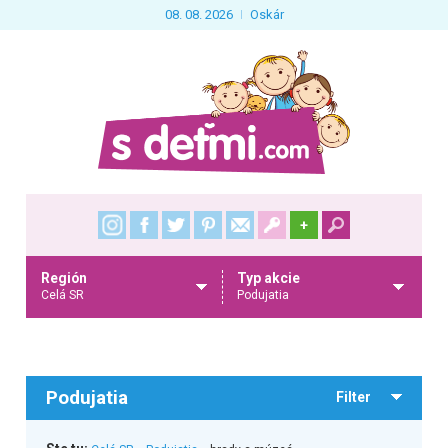
08. 08. 2026
Oskár
+
Región
Typ akcie
Celá SR
Podujatia
Podujatia
Filter