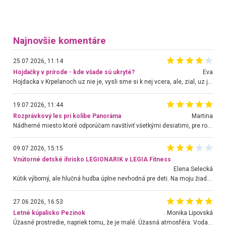
Najnovšie komentáre
25.07.2026, 11:14
Hojdačky v prírode - kde všade sú ukryté?
Eva
Hojdacka v Krpelanoch uz nie je, vysli sme si k nej vcera, ale, zial, uz je znicena. Ak sem planujete cestu len kvoli hojdacke, mozete si ju usetrit. Krasny vyhlad je tu vsak aj bez hojdacky :-)
19.07.2026, 11:44
Rozprávkový les pri kolibe Panoráma
Martina
Nádherné miesto ktoré odporúčam navštíviť všetkými desiatimi, pre rodiny s deťmi, dôchodcom... Proste a jednoducho ozaj rozprávkový les.. určite ešte prídeme. Odniesli sme si na pamiatku krásne tričká,
09.07.2026, 15:15
Vnútorné detské ihrisko LEGIONARIK v LEGIA Fitness
Elena Selecká
Kútik výborný, ale hlučná hudba úplne nevhodná pre deti. Na moju žiadosť o aspoň sušenie nereagovali.
27.06.2026, 16:53
Letné kúpalisko Pezinok
. Monika Lipovská
Úžasné prostredie, napriek tomu, že je malé. Úžasná atmosféra. Voda fantastická a nádherná. Ľudí je pomerne veľa, ale su mili a ohľaduplní. Je veľmi zaujímavé sledovať, ako dokážu spolu športovať cudzí ľudia a bez ohľadu na vek. Vládne tu pohoda. Vnuka neviem dostať z vody. Ďakujem za krásny deň . Urcite sa sem vrátim. Jediný problém je s parkovaním, ale aj ten sa mi podarilo vyriešiť. Monika Bratislava