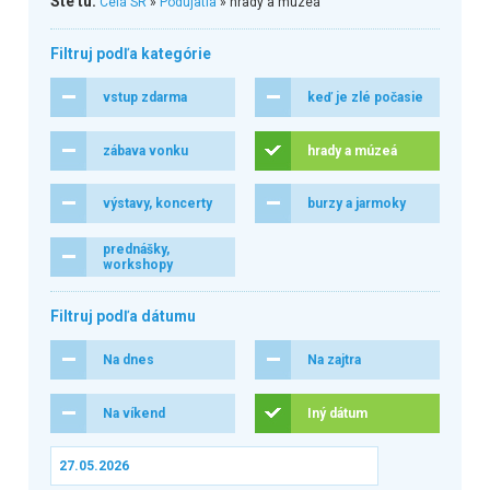
Ste tu:
Celá SR
»
Podujatia
» hrady a múzeá
Filtruj podľa kategórie
vstup zdarma
keď je zlé počasie
zábava vonku
hrady a múzeá
výstavy, koncerty
burzy a jarmoky
prednášky,
workshopy
Filtruj podľa dátumu
Na dnes
Na zajtra
Na víkend
Iný dátum