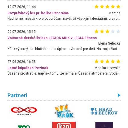
19.07.2026, 11:44
Rozprávkový les pri kolibe Panoráma
Martina
Nádherné miesto ktoré odporúčam navštíviť všetkými desiatimi, pre rodiny s deťmi, dôchodcom... Proste a jednoducho ozaj rozprávkový les.. určite ešte prídeme. Odniesli sme si na pamiatku krásne tričká,
09.07.2026, 15:15
Vnútorné detské ihrisko LEGIONARIK v LEGIA Fitness
Elena Selecká
Kútik výborný, ale hlučná hudba úplne nevhodná pre deti. Na moju žiadosť o aspoň sušenie nereagovali.
27.06.2026, 16:53
Letné kúpalisko Pezinok
. Monika Lipovská
Úžasné prostredie, napriek tomu, že je malé. Úžasná atmosféra. Voda fantastická a nádherná. Ľudí je pomerne veľa, ale su mili a ohľaduplní. Je veľmi zaujímavé sledovať, ako dokážu spolu športovať cudzí ľudia a bez ohľadu na vek. Vládne tu pohoda. Vnuka neviem dostať z vody. Ďakujem za krásny deň . Urcite sa sem vrátim. Jediný problém je s parkovaním, ale aj ten sa mi podarilo vyriešiť. Monika Bratislava
Partneri