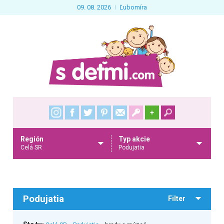
09. 08. 2026
Ľubomíra
+
Región
Typ akcie
Celá SR
Podujatia
Podujatia
Filter