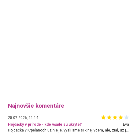
Najnovšie komentáre
25.07.2026, 11:14
Hojdačky v prírode - kde všade sú ukryté?
Eva
Hojdacka v Krpelanoch uz nie je, vysli sme si k nej vcera, ale, zial, uz je znicena. Ak sem planujete cestu len kvoli hojdacke, mozete si ju usetrit. Krasny vyhlad je tu vsak aj bez hojdacky :-)