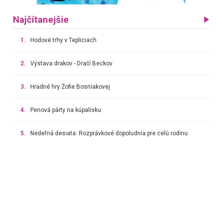
Najčítanejšie
1.
Hodové trhy v Tepliciach
2.
Výstava drakov - Dračí Beckov
3.
Hradné hry Žofie Bosniakovej
4.
Penová párty na kúpalisku
5.
Nedeľná desiata: Rozprávkové dopoludnia pre celú rodinu