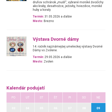
druhov schránok „mušlí“, vybrané morské živočíchy
ako kraby, desaťnožce, ježovky, hviezdice, morské
huby a koraly.
Termín:
31.05.2026 a ďalšie
Mesto:
Brezno
Výstava Dvorné dámy
14. ročník najznámejšej umeleckej výstavy Dvorné
Dámy vo Zvolene.
Termín:
29.05.2026 a ďalšie
Mesto:
Zvolen
Kalendár podujatí
PO
UT
ST
ŠT
PI
SO
NE
03
04
05
06
07
08
09