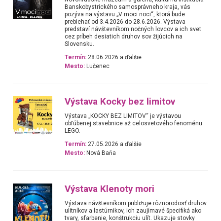
Banskobystrického samosprávneho kraja, vás
pozýva na výstavu „V moci noci“, ktorá bude
prebiehať od 3.4.2026 do 28.6.2026. Výstava
predstaví návštevníkom nočných lovcov a ich svet
cez príbeh desiatich druhov sov žijúcich na
Slovensku.
Termín:
28.06.2026 a ďalšie
Mesto:
Lučenec
Výstava Kocky bez limitov
Výstava „KOCKY BEZ LIMITOV“ je výstavou
obľúbenej stavebnice až celosvetového fenoménu
LEGO.
Termín:
27.05.2026 a ďalšie
Mesto:
Nová Baňa
Výstava Klenoty mori
Výstava návštevníkom približuje rôznorodosť druhov
ulitníkov a lastúrnikov, ich zaujímavé špecifiká ako
tvary, sfarbenie, konštrukciu ulít. Ukazuje stovky