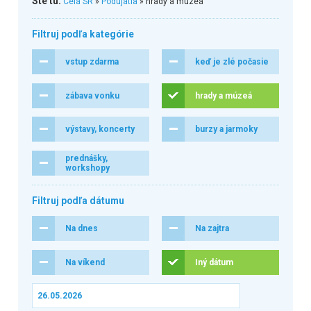
Ste tu:
Celá SR
»
Podujatia
» hrady a múzeá
Filtruj podľa kategórie
vstup zdarma
keď je zlé počasie
zábava vonku
hrady a múzeá
výstavy, koncerty
burzy a jarmoky
prednášky,
workshopy
Filtruj podľa dátumu
Na dnes
Na zajtra
Na víkend
Iný dátum