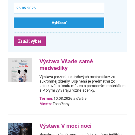
Zrušiť výber
Výstava Všade samé
medvedíky
Výstava prezentuje plyšových medvedíkov zo
súkromnej zbierky. Doplnená je predmetmi zo
zbierkového fondu múzea a pomocným materiálom,
s ktorými vytvárajú rôzne scénky.
Termín:
10.08.2026 a ďalšie
Mesto:
Topoľčany
Výstava V moci noci
Novohradské múzeum a galéria, kultúrna inštitúcia