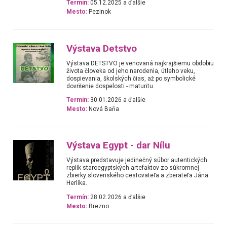
Termín:
05.12.2025 a ďalšie
Mesto:
Pezinok
Výstava Detstvo
Výstava DETSTVO je venovaná najkrajšiemu obdobiu
života človeka od jeho narodenia, útleho veku,
dospievania, školských čias, až po symbolické
dovŕšenie dospelosti - maturitu.
Termín:
30.01.2026 a ďalšie
Mesto:
Nová Baňa
Výstava Egypt - dar Nílu
Výstava predstavuje jedinečný súbor autentických
replík staroegyptských artefaktov zo súkromnej
zbierky slovenského cestovateľa a zberateľa Jána
Herlíka.
Termín:
28.02.2026 a ďalšie
Mesto:
Brezno