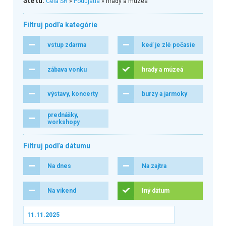
Ste tu:
Celá SR
»
Podujatia
» hrady a múzeá
Filtruj podľa kategórie
vstup zdarma
keď je zlé počasie
zábava vonku
hrady a múzeá
výstavy, koncerty
burzy a jarmoky
prednášky,
workshopy
Filtruj podľa dátumu
Na dnes
Na zajtra
Na víkend
Iný dátum