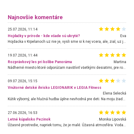
Najnovšie komentáre
25.07.2026, 11:14
Hojdačky v prírode - kde všade sú ukryté?
Eva
Hojdacka v Krpelanoch uz nie je, vysli sme si k nej vcera, ale, zial, uz je znicena. Ak sem planujete cestu len kvoli hojdacke, mozete si ju usetrit. Krasny vyhlad je tu vsak aj bez hojdacky :-)
19.07.2026, 11:44
Rozprávkový les pri kolibe Panoráma
Martina
Nádherné miesto ktoré odporúčam navštíviť všetkými desiatimi, pre rodiny s deťmi, dôchodcom... Proste a jednoducho ozaj rozprávkový les.. určite ešte prídeme. Odniesli sme si na pamiatku krásne tričká,
09.07.2026, 15:15
Vnútorné detské ihrisko LEGIONARIK v LEGIA Fitness
Elena Selecká
Kútik výborný, ale hlučná hudba úplne nevhodná pre deti. Na moju žiadosť o aspoň sušenie nereagovali.
27.06.2026, 16:53
Letné kúpalisko Pezinok
. Monika Lipovská
Úžasné prostredie, napriek tomu, že je malé. Úžasná atmosféra. Voda fantastická a nádherná. Ľudí je pomerne veľa, ale su mili a ohľaduplní. Je veľmi zaujímavé sledovať, ako dokážu spolu športovať cudzí ľudia a bez ohľadu na vek. Vládne tu pohoda. Vnuka neviem dostať z vody. Ďakujem za krásny deň . Urcite sa sem vrátim. Jediný problém je s parkovaním, ale aj ten sa mi podarilo vyriešiť. Monika Bratislava