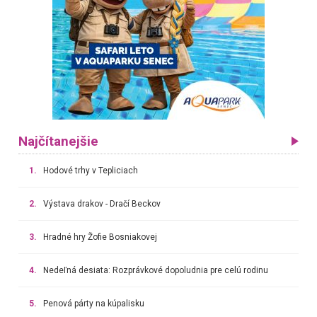
Najčítanejšie
1.
Hodové trhy v Tepliciach
2.
Výstava drakov - Dračí Beckov
3.
Hradné hry Žofie Bosniakovej
4.
Nedeľná desiata: Rozprávkové dopoludnia pre celú rodinu
5.
Penová párty na kúpalisku