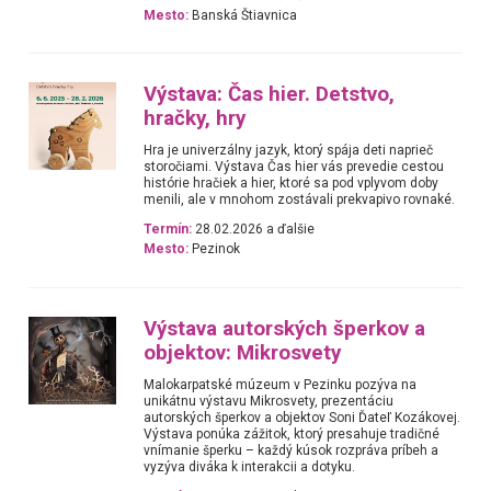
Mesto:
Banská Štiavnica
Výstava: Čas hier. Detstvo,
hračky, hry
Hra je univerzálny jazyk, ktorý spája deti naprieč
storočiami. Výstava Čas hier vás prevedie cestou
histórie hračiek a hier, ktoré sa pod vplyvom doby
menili, ale v mnohom zostávali prekvapivo rovnaké.
Termín:
28.02.2026 a ďalšie
Mesto:
Pezinok
Výstava autorských šperkov a
objektov: Mikrosvety
Malokarpatské múzeum v Pezinku pozýva na
unikátnu výstavu Mikrosvety, prezentáciu
autorských šperkov a objektov Soni Ďateľ Kozákovej.
Výstava ponúka zážitok, ktorý presahuje tradičné
vnímanie šperku – každý kúsok rozpráva príbeh a
vyzýva diváka k interakcii a dotyku.