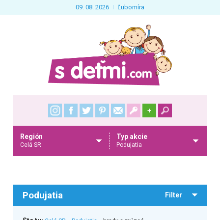
09. 08. 2026
Ľubomíra
+
Región
Typ akcie
Celá SR
Podujatia
Podujatia
Filter