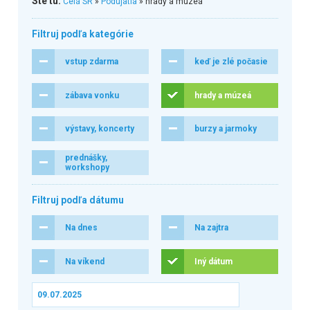
Ste tu:
Celá SR
»
Podujatia
» hrady a múzeá
Filtruj podľa kategórie
vstup zdarma
keď je zlé počasie
zábava vonku
hrady a múzeá
výstavy, koncerty
burzy a jarmoky
prednášky,
workshopy
Filtruj podľa dátumu
Na dnes
Na zajtra
Na víkend
Iný dátum