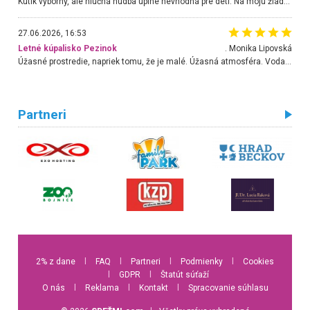
Kútik výborný, ale hlučná hudba úplne nevhodná pre deti. Na moju žiadosť o aspoň sušenie nereagovali.
27.06.2026, 16:53
Letné kúpalisko Pezinok
. Monika Lipovská
Úžasné prostredie, napriek tomu, že je malé. Úžasná atmosféra. Voda fantastická a nádherná. Ľudí je pomerne veľa, ale su mili a ohľaduplní. Je veľmi zaujímavé sledovať, ako dokážu spolu športovať cudzí ľudia a bez ohľadu na vek. Vládne tu pohoda. Vnuka neviem dostať z vody. Ďakujem za krásny deň . Urcite sa sem vrátim. Jediný problém je s parkovaním, ale aj ten sa mi podarilo vyriešiť. Monika Bratislava
Partneri
2% z dane
l
FAQ
l
Partneri
l
Podmienky
l
Cookies
l
GDPR
l
Štatút súťaží
O nás
l
Reklama
l
Kontakt
l
Spracovanie súhlasu