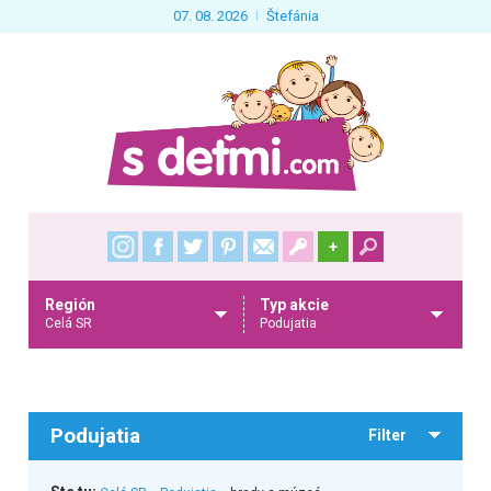
07. 08. 2026
Štefánia
+
Región
Typ akcie
Celá SR
Podujatia
Podujatia
Filter