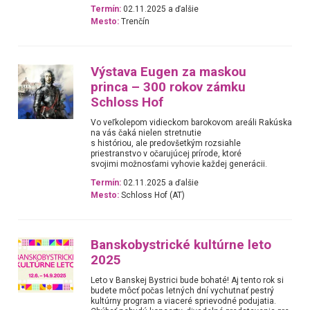
Termín:
02.11.2025 a ďalšie
Mesto:
Trenčín
Výstava Eugen za maskou
princa – 300 rokov zámku
Schloss Hof
Vo veľkolepom vidieckom barokovom areáli Rakúska
na vás čaká nielen stretnutie
s históriou, ale predovšetkým rozsiahle
priestranstvo v očarujúcej prírode, ktoré
svojimi možnosťami vyhovie každej generácii.
Termín:
02.11.2025 a ďalšie
Mesto:
Schloss Hof (AT)
Banskobystrické kultúrne leto
2025
Leto v Banskej Bystrici bude bohaté! Aj tento rok si
budete môcť počas letných dní vychutnať pestrý
kultúrny program a viaceré sprievodné podujatia.