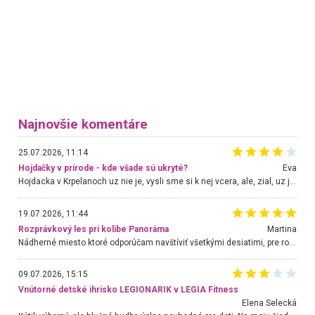
Najnovšie komentáre
25.07.2026, 11:14
Hojdačky v prírode - kde všade sú ukryté?
Eva
Hojdacka v Krpelanoch uz nie je, vysli sme si k nej vcera, ale, zial, uz je znicena. Ak sem planujete cestu len kvoli hojdacke, mozete si ju usetrit. Krasny vyhlad je tu vsak aj bez hojdacky :-)
19.07.2026, 11:44
Rozprávkový les pri kolibe Panoráma
Martina
Nádherné miesto ktoré odporúčam navštíviť všetkými desiatimi, pre rodiny s deťmi, dôchodcom... Proste a jednoducho ozaj rozprávkový les.. určite ešte prídeme. Odniesli sme si na pamiatku krásne tričká,
09.07.2026, 15:15
Vnútorné detské ihrisko LEGIONARIK v LEGIA Fitness
Elena Selecká