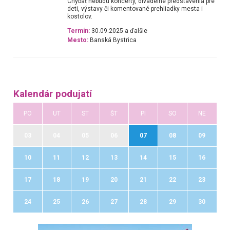
Chýbať nebudú koncerty, divadelné predstavenia pre
deti, výstavy či komentované prehliadky mesta i
kostolov.
Termín:
30.09.2025 a ďalšie
Mesto:
Banská Bystrica
Kalendár podujatí
PO
UT
ST
ŠT
PI
SO
NE
03
04
05
06
07
08
09
10
11
12
13
14
15
16
17
18
19
20
21
22
23
24
25
26
27
28
29
30