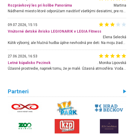
Rozprávkový les pri kolibe Panoráma
Martina
Nádherné miesto ktoré odporúčam navštíviť všetkými desiatimi, pre rodiny s deťmi, dôchodcom... Proste a jednoducho ozaj rozprávkový les.. určite ešte prídeme. Odniesli sme si na pamiatku krásne tričká,
09.07.2026, 15:15
Vnútorné detské ihrisko LEGIONARIK v LEGIA Fitness
Elena Selecká
Kútik výborný, ale hlučná hudba úplne nevhodná pre deti. Na moju žiadosť o aspoň sušenie nereagovali.
27.06.2026, 16:53
Letné kúpalisko Pezinok
. Monika Lipovská
Úžasné prostredie, napriek tomu, že je malé. Úžasná atmosféra. Voda fantastická a nádherná. Ľudí je pomerne veľa, ale su mili a ohľaduplní. Je veľmi zaujímavé sledovať, ako dokážu spolu športovať cudzí ľudia a bez ohľadu na vek. Vládne tu pohoda. Vnuka neviem dostať z vody. Ďakujem za krásny deň . Urcite sa sem vrátim. Jediný problém je s parkovaním, ale aj ten sa mi podarilo vyriešiť. Monika Bratislava
Partneri