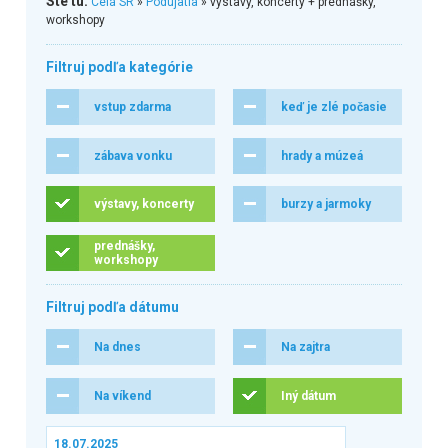
Ste tu:
Celá SR
»
Podujatia
» výstavy, koncerty + prednášky,
workshopy
Filtruj podľa kategórie
vstup zdarma
keď je zlé počasie
zábava vonku
hrady a múzeá
výstavy, koncerty
burzy a jarmoky
prednášky,
workshopy
Filtruj podľa dátumu
Na dnes
Na zajtra
Na víkend
Iný dátum