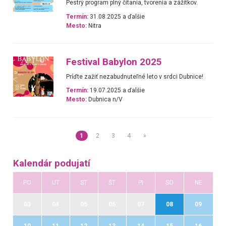
Pestrý program plný čítania, tvorenia a zážitkov.
Termín:
31.08.2025 a ďalšie
Mesto:
Nitra
Festival Babylon 2025
Príďte zažiť nezabudnuteľné leto v srdci Dubnice!
Termín:
19.07.2025 a ďalšie
Mesto:
Dubnica n/V
1
2
3
4
»
Kalendár podujatí
PO
UT
ST
ŠT
PI
SO
NE
03
04
05
06
07
08
09
10
11
12
13
14
15
16