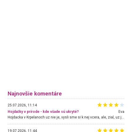
Najnovšie komentáre
25.07.2026, 11:14
Hojdačky v prírode - kde všade sú ukryté?
Eva
Hojdacka v Krpelanoch uz nie je, vysli sme si k nej vcera, ale, zial, uz je znicena. Ak sem planujete cestu len kvoli hojdacke, mozete si ju usetrit. Krasny vyhlad je tu vsak aj bez hojdacky :-)
19.07.2026, 11:44