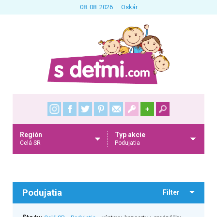
08. 08. 2026
Oskár
+
Región
Typ akcie
Celá SR
Podujatia
Podujatia
Filter