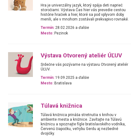
Hra je univerzálny jazyk, ktorý spája deti naprieč
storočiami. Výstava Čas hier vás prevedie cestou
histórie hračiek a hier, ktoré sa pod vplyvom doby
menili, ale v mnohom zostávali prekvapivo rovnaké.
Termín:
28.02.2026 a ďalšie
Mesto:
Pezinok
Výstava Otvorený ateliér ÚĽUV
Srdečne vás pozývame na výstavu Otvorený ateliér
ÚĽUV.
Termín:
19.09.2025 a ďalšie
Mesto:
Bratislava
Túlavá knižnica
Túlavá knižnica prináša stretnutia s knihou v
ambiente mesta a knižnice. Zavítajte na Túlavú
knižnicu a spoznajte fígle bratislavského vodníka,
Červenú čiapočku, veľrybu Gerdu aj nezbedné
dvojičky.