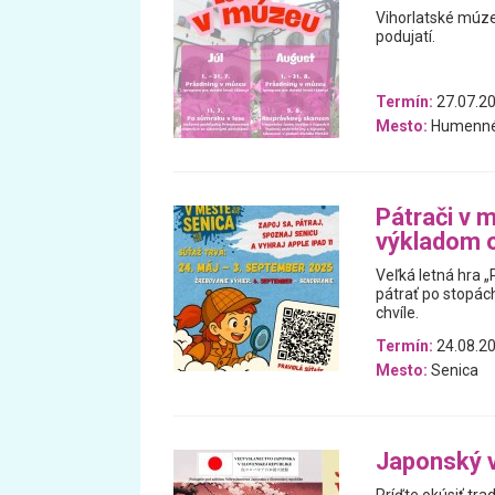
Vihorlatské múz
podujatí.
Termín:
27.07.20
Mesto:
Humenn
Pátrači v 
výkladom o
Veľká letná hra „
pátrať po stopách
chvíle.
Termín:
24.08.20
Mesto:
Senica
Japonský v
Príďte okúsiť tra