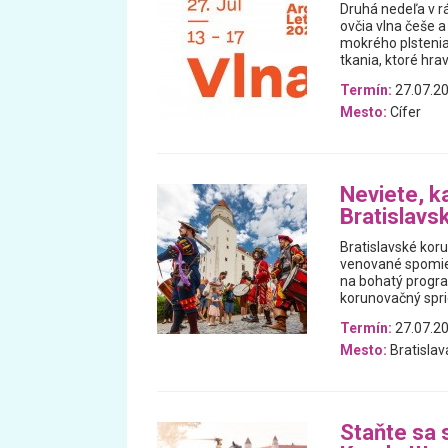
Druhá nedeľa v r
ovčia vlna češe a
mokrého plstenia
tkania, ktoré hra
Termín:
27.07.2
Mesto:
Cífer
Neviete, k
Bratislavs
Bratislavské koru
venované spomien
na bohatý progra
korunovačný spri
Termín:
27.07.20
Mesto:
Bratislav
Staňte sa 