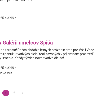
25 a ďalšie
v Galérii umelcov Spiša
te pozornosť! Počas obdobia letných prázdnin sme pre Vás i Vaše
estrú ponuku tvorivých dielní realizovaných v príjemnom prostredí
y umenia. Každý týždeň nová tvorivá dielňa!
25 a ďalšie
Nová Ves
1
2
»