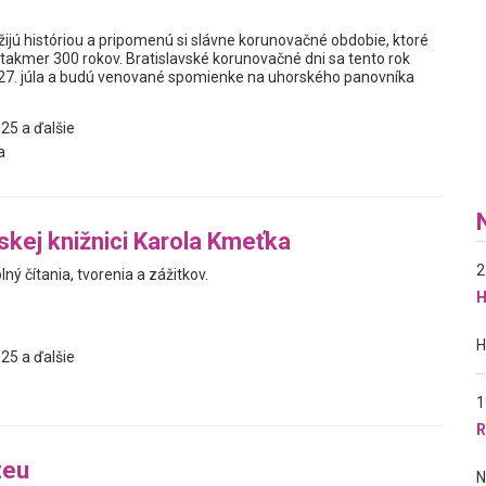
ožijú históriou a pripomenú si slávne korunovačné obdobie, ktoré
 takmer 300 rokov. Bratislavské korunovačné dni sa tento rok
 27. júla a budú venované spomienke na uhorského panovníka
25 a ďalšie
a
jskej knižnici Karola Kmeťka
2
ný čítania, tvorenia a zážitkov.
H
25 a ďalšie
1
R
zeu