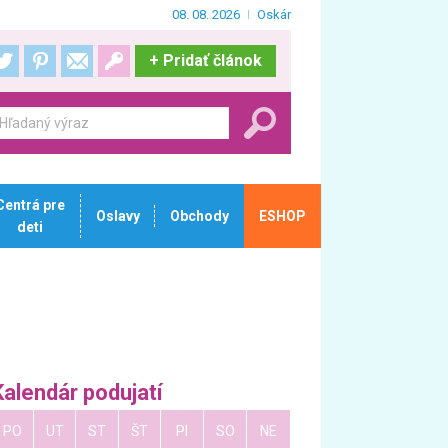
08. 08. 2026
Oskár
+
Pridať článok
Centrá pre
Oslavy
Obchody
ESHOP
deti
Kalendár podujatí
PO
UT
ST
ŠT
PI
SO
NE