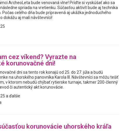
ámci ArcheoLeta bude venovaná vlne! Príďte si vyskúšať ako sa
 následne spriada na vretienku. Súčasťou aktivít bude aj technika
. Počas celého dňa bude pripravená aj ukážka jednoduchého
vo dokážu aj malí návštevníci!
025
am cez víkend? Vyrazte na
ké korunovačné dni!
novačné dni sa tento rok konajú od 25. do 27. júla a budú
ke na uhorského panovníka Karola III. Návštevníci sa môžu tešiť
m, v ktorom nebudú chýbať rytierske turnaje, takmer 200-členný
evod či autentický akt korunovácie.
25 a ďalšie
a
súčasťou korunovácie uhorského kráľa