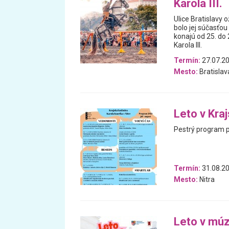
Karola III.
Ulice Bratislavy 
bolo jej súčasťou
konajú od 25. do
Karola III.
Termín:
27.07.20
Mesto:
Bratislav
Leto v Kra
Pestrý program pl
Termín:
31.08.20
Mesto:
Nitra
Leto v mú