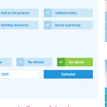
keď je zlé počasie
zábava vonku
výstavy, koncerty
burzy a jarmoky
ra
Na víkend
Iný dátum