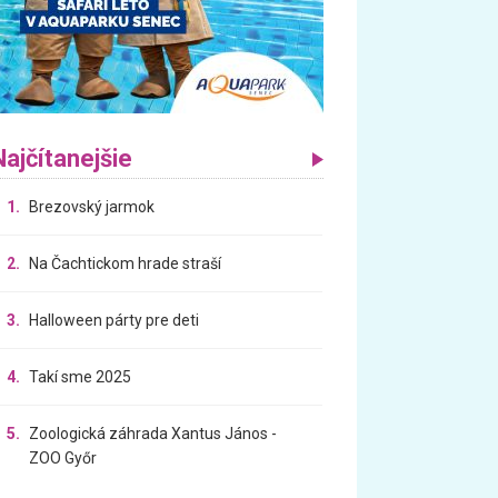
Najčítanejšie
1.
Brezovský jarmok
2.
Na Čachtickom hrade straší
3.
Halloween párty pre deti
4.
Takí sme 2025
5.
Zoologická záhrada Xantus János -
ZOO Győr