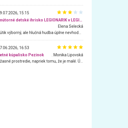
9.07.2026, 15:15
Vnútorné detské ihrisko LEGIONARIK v LEGIA Fitness
Elena Selecká
Kútik výborný, ale hlučná hudba úplne nevhodná pre deti. Na moju žiadosť o aspoň sušenie nereagovali.
7.06.2026, 16:53
etné kúpalisko Pezinok
. Monika Lipovská
Úžasné prostredie, napriek tomu, že je malé. Úžasná atmosféra. Voda fantastická a nádherná. Ľudí je pomerne veľa, ale su mili a ohľaduplní. Je veľmi zaujímavé sledovať, ako dokážu spolu športovať cudzí ľudia a bez ohľadu na vek. Vládne tu pohoda. Vnuka neviem dostať z vody. Ďakujem za krásny deň . Urcite sa sem vrátim. Jediný problém je s parkovaním, ale aj ten sa mi podarilo vyriešiť. Monika Bratislava