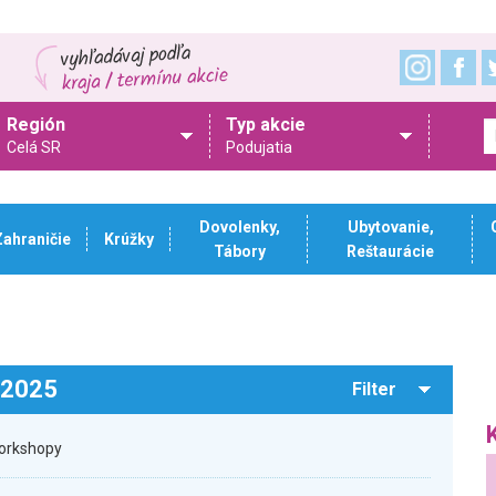
Región
Typ akcie
Celá SR
Podujatia
Dovolenky,
Ubytovanie,
Zahraničie
Krúžky
Tábory
Reštaurácie
.2025
Filter
workshopy