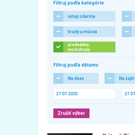
Filtruj podľa kategórie
vstup zdarma
hrady a múzeá
prednášky,
workshopy
Filtruj podľa dátumu
Na dnes
Na zajt
Zrušiť výber