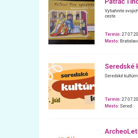
Pátrač Tin
Vytiahnite svojic
ceste.
Termín:
27.07.20
Mesto:
Bratislav
Seredské k
Seredské kultúrn
Termín:
27.07.2
Mesto:
Sereď
ArcheoLeto