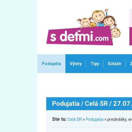
Podujatia
Výlety
Tipy
Súťaže
Podujatia
/ Celá SR / 27.07
Ste tu:
Celá SR
»
Podujatia
» prednášky, 