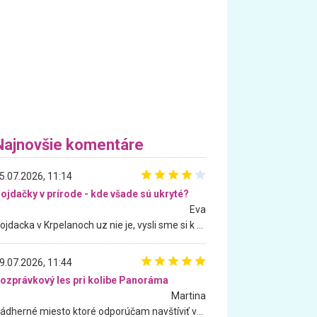
Najnovšie komentáre
5.07.2026, 11:14
ojdačky v prírode - kde všade sú ukryté?
Eva
Hojdacka v Krpelanoch uz nie je, vysli sme si k nej vcera, ale, zial, uz je znicena. Ak sem planujete cestu len kvoli hojdacke, mozete si ju usetrit. Krasny vyhlad je tu vsak aj bez hojdacky :-)
9.07.2026, 11:44
ozprávkový les pri kolibe Panoráma
Martina
Nádherné miesto ktoré odporúčam navštíviť všetkými desiatimi, pre rodiny s deťmi, dôchodcom... Proste a jednoducho ozaj rozprávkový les.. určite ešte prídeme. Odniesli sme si na pamiatku krásne tričká,