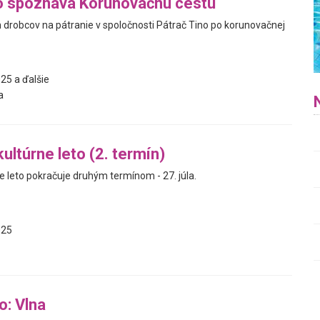
o spoznáva Korunovačnú cestu
h drobcov na pátranie v spoločnosti Pátrač Tino po korunovačnej
25 a ďalšie
a
ultúrne leto (2. termín)
e leto pokračuje druhým termínom - 27. júla.
025
: Vlna