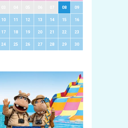
03
04
05
06
07
08
09
10
11
12
13
14
15
16
17
18
19
20
21
22
23
24
25
26
27
28
29
30