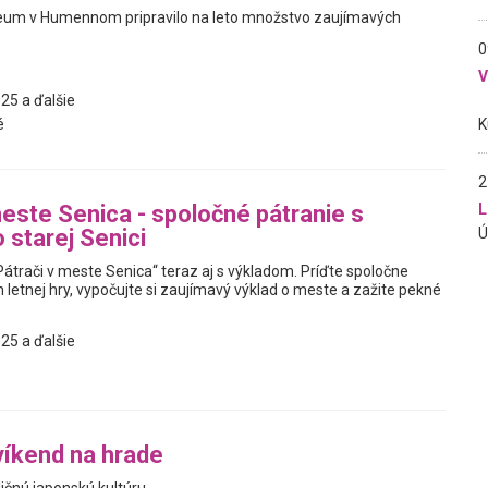
eum v Humennom pripravilo na leto množstvo zaujímavých
0
25 a ďalšie
é
2
L
meste Senica - spoločné pátranie s
 starej Senici
Pátrači v meste Senica“ teraz aj s výkladom. Príďte spoločne
 letnej hry, vypočujte si zaujímavý výklad o meste a zažite pekné
25 a ďalšie
íkend na hrade
dičnú japonskú kultúru.