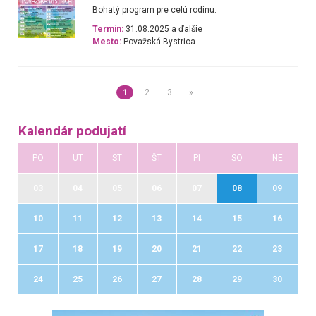
Bohatý program pre celú rodinu.
Termín:
31.08.2025 a ďalšie
Mesto:
Považská Bystrica
1
2
3
»
Kalendár podujatí
PO
UT
ST
ŠT
PI
SO
NE
03
04
05
06
07
08
09
10
11
12
13
14
15
16
17
18
19
20
21
22
23
24
25
26
27
28
29
30