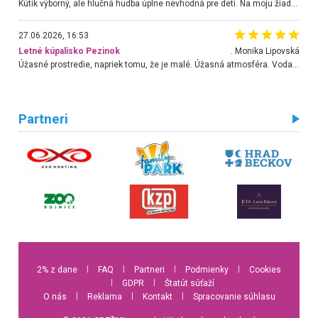
Kútik výborný, ale hlučná hudba úplne nevhodná pre deti. Na moju žiadosť o aspoň sušenie nereagovali.
27.06.2026, 16:53
Letné kúpalisko Pezinok
. Monika Lipovská
Úžasné prostredie, napriek tomu, že je malé. Úžasná atmosféra. Voda fantastická a nádherná. Ľudí je pomerne veľa, ale su mili a ohľaduplní. Je veľmi zaujímavé sledovať, ako dokážu spolu športovať cudzí ľudia a bez ohľadu na vek. Vládne tu pohoda. Vnuka neviem dostať z vody. Ďakujem za krásny deň . Urcite sa sem vrátim. Jediný problém je s parkovaním, ale aj ten sa mi podarilo vyriešiť. Monika Bratislava
Partneri
2% z dane
l
FAQ
l
Partneri
l
Podmienky
l
Cookies
l
GDPR
l
Štatút súťaží
O nás
l
Reklama
l
Kontakt
l
Spracovanie súhlasu