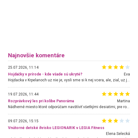
Najnovšie komentáre
25.07.2026, 11:14
Hojdačky v prírode - kde všade sú ukryté?
Eva
Hojdacka v Krpelanoch uz nie je, vysli sme si k nej vcera, ale, zial, uz je znicena. Ak sem planujete cestu len kvoli hojdacke, mozete si ju usetrit. Krasny vyhlad je tu vsak aj bez hojdacky :-)
19.07.2026, 11:44
Rozprávkový les pri kolibe Panoráma
Martina
Nádherné miesto ktoré odporúčam navštíviť všetkými desiatimi, pre rodiny s deťmi, dôchodcom... Proste a jednoducho ozaj rozprávkový les.. určite ešte prídeme. Odniesli sme si na pamiatku krásne tričká,
09.07.2026, 15:15
Vnútorné detské ihrisko LEGIONARIK v LEGIA Fitness
Elena Selecká