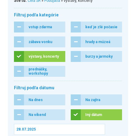
Ste tu:
Celá SR
»
Podujatia
» výstavy, koncerty
Filtruj podľa kategórie
vstup zdarma
keď je zlé počasie
zábava vonku
hrady a múzeá
výstavy, koncerty
burzy a jarmoky
prednášky,
workshopy
Filtruj podľa dátumu
Na dnes
Na zajtra
Na víkend
Iný dátum