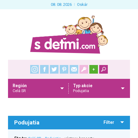
08. 08. 2026
Oskár
+
Región
Typ akcie
Celá SR
Podujatia
Podujatia
Filter