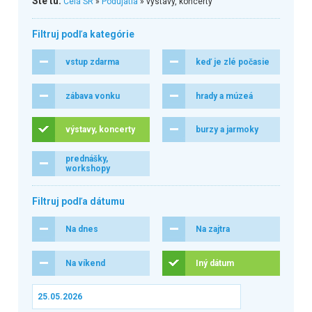
Ste tu:
Celá SR
»
Podujatia
» výstavy, koncerty
Filtruj podľa kategórie
vstup zdarma
keď je zlé počasie
zábava vonku
hrady a múzeá
výstavy, koncerty
burzy a jarmoky
prednášky,
workshopy
Filtruj podľa dátumu
Na dnes
Na zajtra
Na víkend
Iný dátum