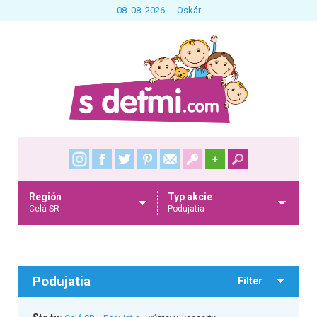
08. 08. 2026
Oskár
+
Región
Typ akcie
Celá SR
Podujatia
Podujatia
Filter