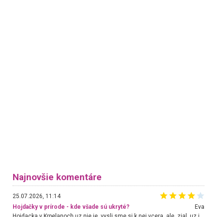
Najnovšie komentáre
25.07.2026, 11:14
Hojdačky v prírode - kde všade sú ukryté?
Eva
Hojdacka v Krpelanoch uz nie je, vysli sme si k nej vcera, ale, zial, uz je znicena. Ak sem planujete cestu len kvoli hojdacke, mozete si ju usetrit. Krasny vyhlad je tu vsak aj bez hojdacky :-)