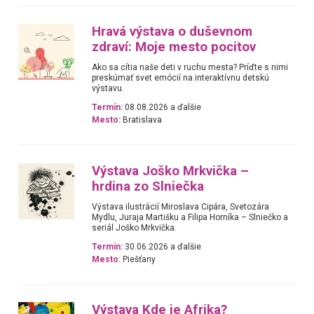
Hravá výstava o duševnom
zdraví: Moje mesto pocitov
Ako sa cítia naše deti v ruchu mesta? Príďte s nimi
preskúmať svet emócií na interaktívnu detskú
výstavu.
Termín:
08.08.2026 a ďalšie
Mesto:
Bratislava
Výstava Joško Mrkvička –
hrdina zo Slniečka
Výstava ilustrácií Miroslava Cipára, Svetozára
Mydlu, Juraja Martišku a Filipa Horníka – Slniečko a
seriál Joško Mrkvička.
Termín:
30.06.2026 a ďalšie
Mesto:
Piešťany
Výstava Kde je Afrika?