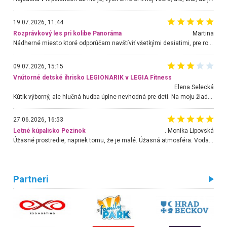
19.07.2026, 11:44
Rozprávkový les pri kolibe Panoráma
Martina
Nádherné miesto ktoré odporúčam navštíviť všetkými desiatimi, pre rodiny s deťmi, dôchodcom... Proste a jednoducho ozaj rozprávkový les.. určite ešte prídeme. Odniesli sme si na pamiatku krásne tričká,
09.07.2026, 15:15
Vnútorné detské ihrisko LEGIONARIK v LEGIA Fitness
Elena Selecká
Kútik výborný, ale hlučná hudba úplne nevhodná pre deti. Na moju žiadosť o aspoň sušenie nereagovali.
27.06.2026, 16:53
Letné kúpalisko Pezinok
. Monika Lipovská
Úžasné prostredie, napriek tomu, že je malé. Úžasná atmosféra. Voda fantastická a nádherná. Ľudí je pomerne veľa, ale su mili a ohľaduplní. Je veľmi zaujímavé sledovať, ako dokážu spolu športovať cudzí ľudia a bez ohľadu na vek. Vládne tu pohoda. Vnuka neviem dostať z vody. Ďakujem za krásny deň . Urcite sa sem vrátim. Jediný problém je s parkovaním, ale aj ten sa mi podarilo vyriešiť. Monika Bratislava
Partneri