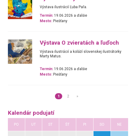
Výstava ilustrácií Ľuba Paľa.
Termín:
19.06.2026 a ďalšie
Mesto:
Piešťany
Výstava O zvieratách a ľuďoch
Výstava ilustrácií a koláží slovenskej ilustrátorky
Marty Matus.
Termín:
19.06.2026 a ďalšie
Mesto:
Piešťany
1
2
»
Kalendár podujatí
PO
UT
ST
ŠT
PI
SO
NE