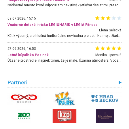
Nádherné miesto ktoré odporúčam navštíviť všetkými desiatimi, pre rodiny s deťmi, dôchodcom... Proste a jednoducho ozaj rozprávkový les.. určite ešte prídeme. Odniesli sme si na pamiatku krásne tričká,
09.07.2026, 15:15
Vnútorné detské ihrisko LEGIONARIK v LEGIA Fitness
Elena Selecká
Kútik výborný, ale hlučná hudba úplne nevhodná pre deti. Na moju žiadosť o aspoň sušenie nereagovali.
27.06.2026, 16:53
Letné kúpalisko Pezinok
. Monika Lipovská
Úžasné prostredie, napriek tomu, že je malé. Úžasná atmosféra. Voda fantastická a nádherná. Ľudí je pomerne veľa, ale su mili a ohľaduplní. Je veľmi zaujímavé sledovať, ako dokážu spolu športovať cudzí ľudia a bez ohľadu na vek. Vládne tu pohoda. Vnuka neviem dostať z vody. Ďakujem za krásny deň . Urcite sa sem vrátim. Jediný problém je s parkovaním, ale aj ten sa mi podarilo vyriešiť. Monika Bratislava
Partneri