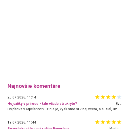
Najnovšie komentáre
25.07.2026, 11:14
Hojdačky v prírode - kde všade sú ukryté?
Eva
Hojdacka v Krpelanoch uz nie je, vysli sme si k nej vcera, ale, zial, uz je znicena. Ak sem planujete cestu len kvoli hojdacke, mozete si ju usetrit. Krasny vyhlad je tu vsak aj bez hojdacky :-)
19.07.2026, 11:44
Rozprávkový les pri kolibe Panoráma
Martina