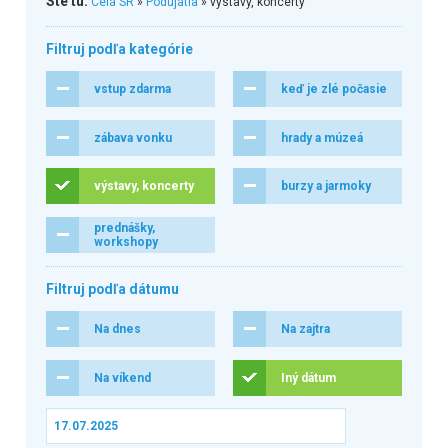
Ste tu:
Celá SR
»
Podujatia
» výstavy, koncerty
Filtruj podľa kategórie
vstup zdarma
keď je zlé počasie
zábava vonku
hrady a múzeá
výstavy, koncerty
burzy a jarmoky
prednášky,
workshopy
Filtruj podľa dátumu
Na dnes
Na zajtra
Na víkend
Iný dátum