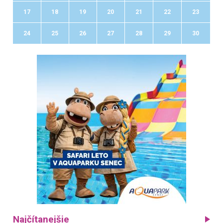
17
18
19
20
21
22
23
24
25
26
27
28
29
30
Najčítanejšie