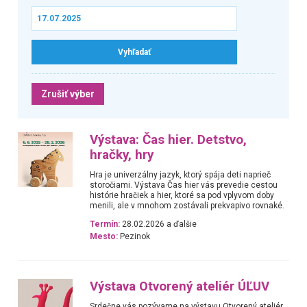
Zrušiť výber
Výstava: Čas hier. Detstvo,
hračky, hry
Hra je univerzálny jazyk, ktorý spája deti naprieč
storočiami. Výstava Čas hier vás prevedie cestou
histórie hračiek a hier, ktoré sa pod vplyvom doby
menili, ale v mnohom zostávali prekvapivo rovnaké.
Termín:
28.02.2026 a ďalšie
Mesto:
Pezinok
Výstava Otvorený ateliér ÚĽUV
Srdečne vás pozývame na výstavu Otvorený ateliér