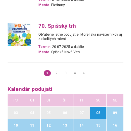
Mesto:
Piešťany
70. Spišský trh
Obľúbené letné podujatie, ktoré láka návštevníkov aj
z okolitých miest.
Termín:
20.07.2025 a ďalšie
Mesto:
Spišská Nová Ves
1
2
3
4
»
Kalendár podujatí
PO
UT
ST
ŠT
PI
SO
NE
03
04
05
06
07
08
09
10
11
12
13
14
15
16