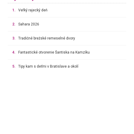
1.
Veľký rajecký deň
2.
Sahara 2026
3.
Tradičné brežské remeselné dvory
4.
Fantastické otvorenie Šantiska na Kamzíku
5.
Tipy kam s deťmi v Bratislave a okolí