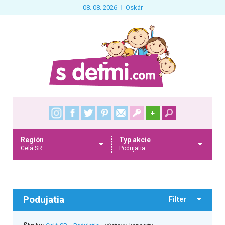
08. 08. 2026
Oskár
+
Región
Typ akcie
Celá SR
Podujatia
Podujatia
Filter