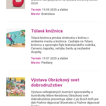
ÚĽUV.
Termín:
19.09.2025 a ďalšie
Mesto:
Bratislava
Túlavá knižnica
Túlavá knižnica prináša stretnutia s knihou v
ambiente mesta a knižnice. Zavítajte na Túlavú
knižnicu a spoznajte fígle bratislavského vodníka,
Červenú čiapočku, veľrybu Gerdu aj nezbedné
dvojičky.
Termín:
19.07.2025 a ďalšie
Mesto:
Piešťany
Výstava Obrázkový svet
dobrodružstiev
Výstava veľkoplošných ilustrácií spisovateľky a
ilustrátorky Márie Nerádovej Obrázkový svet
dobrodružstiev prezentuje výber z jej dvoch kníh pre
deti Poďme objavovať Slovensko a Poďme objavovať