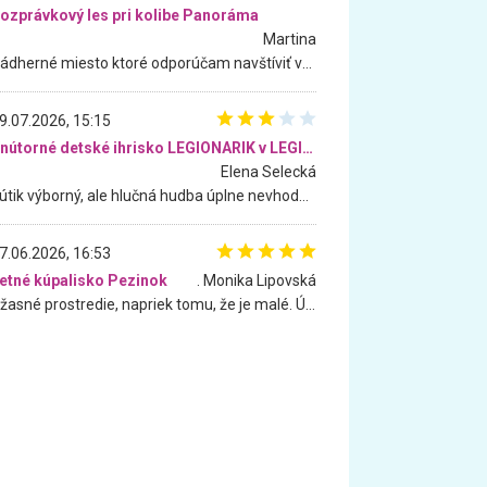
ozprávkový les pri kolibe Panoráma
Martina
Nádherné miesto ktoré odporúčam navštíviť všetkými desiatimi, pre rodiny s deťmi, dôchodcom... Proste a jednoducho ozaj rozprávkový les.. určite ešte prídeme. Odniesli sme si na pamiatku krásne tričká,
9.07.2026, 15:15
Vnútorné detské ihrisko LEGIONARIK v LEGIA Fitness
Elena Selecká
Kútik výborný, ale hlučná hudba úplne nevhodná pre deti. Na moju žiadosť o aspoň sušenie nereagovali.
7.06.2026, 16:53
etné kúpalisko Pezinok
. Monika Lipovská
Úžasné prostredie, napriek tomu, že je malé. Úžasná atmosféra. Voda fantastická a nádherná. Ľudí je pomerne veľa, ale su mili a ohľaduplní. Je veľmi zaujímavé sledovať, ako dokážu spolu športovať cudzí ľudia a bez ohľadu na vek. Vládne tu pohoda. Vnuka neviem dostať z vody. Ďakujem za krásny deň . Urcite sa sem vrátim. Jediný problém je s parkovaním, ale aj ten sa mi podarilo vyriešiť. Monika Bratislava