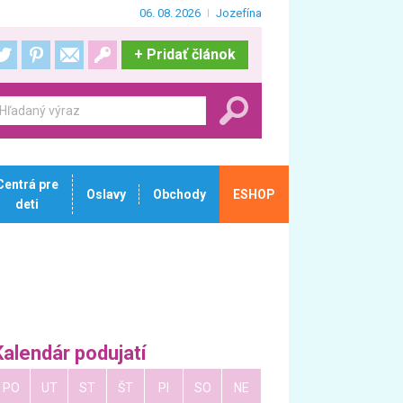
06. 08. 2026
Jozefína
+
Pridať článok
Centrá pre
Oslavy
Obchody
ESHOP
deti
Kalendár podujatí
PO
UT
ST
ŠT
PI
SO
NE