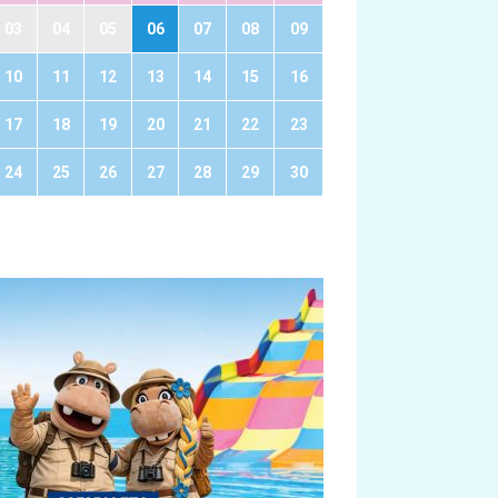
03
04
05
06
07
08
09
10
11
12
13
14
15
16
17
18
19
20
21
22
23
24
25
26
27
28
29
30