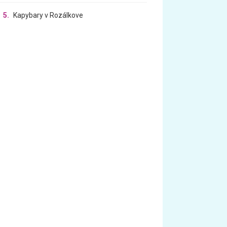
5.
Kapybary v Rozálkove