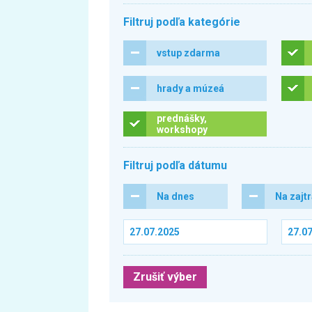
Filtruj podľa kategórie
vstup zdarma
hrady a múzeá
prednášky,
workshopy
Filtruj podľa dátumu
Na dnes
Na zajt
Zrušiť výber