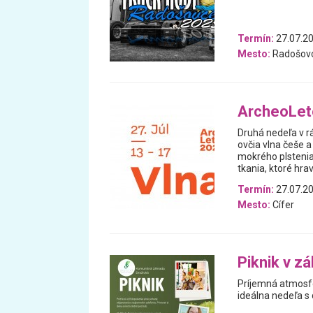
Termín:
27.07.20
Mesto:
Radošov
ArcheoLeto
Druhá nedeľa v r
ovčia vlna češe a
mokrého plstenia
tkania, ktoré hra
Termín:
27.07.2
Mesto:
Cífer
Piknik v z
Príjemná atmosfér
ideálna nedeľa s 