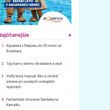
Najčítanejšie
1.
Kúpaliská v Rakúsku do 30 minút od
Bratislavy
2.
Tipy kam s deťmi v Bratislave a okolí
3.
Veľký letný manuál: Ako si chrániť
zdravie pri vysokých vonkajších
teplotách
4.
Fantastické otvorenie Šantiska na
Kamzíku