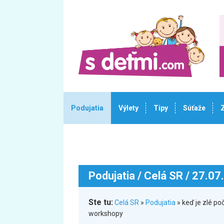
Podujatia
Výlety
Tipy
Súťaže
Podujatia
/ Celá SR / 27.07
Ste tu:
Celá SR
»
Podujatia
» keď je zlé po
workshopy