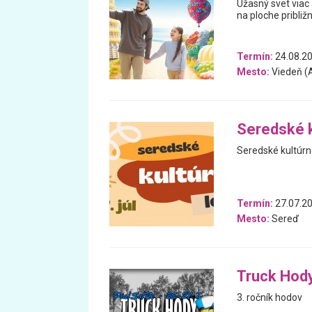
Úžasný svet viac 
na ploche približ
Termín:
24.08.20
Mesto:
Viedeň (
Seredské k
Seredské kultúrn
Termín:
27.07.2
Mesto:
Sereď
Truck Hod
3. ročník hodov