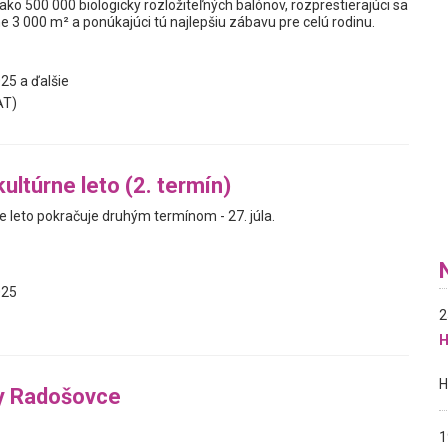
ako 500 000 biologicky rozložiteľných balónov, rozprestierajúci sa
ne 3 000 m² a ponúkajúci tú najlepšiu zábavu pre celú rodinu.
25 a ďalšie
AT)
ultúrne leto (2. termín)
e leto pokračuje druhým termínom - 27. júla.
025
2
H
y Radošovce
1