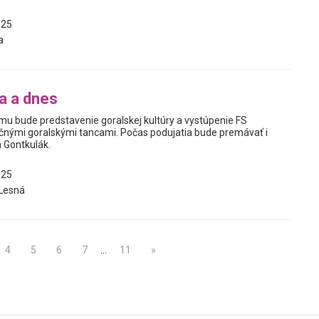
025
a
ra a dnes
u bude predstavenie goralskej kultúry a vystúpenie FS
čnými goralskými tancami. Počas podujatia bude premávať i
 Gontkulák.
025
Lesná
4
5
6
7
…
11
»