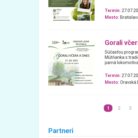
Termín:
27.07.2
Mesto:
Bratislav
Gorali vče
Súčasťou program
Mútňanka s tradi
parná lokomotíva
Termín:
27.07.2
Mesto:
Oravská 
1
2
3
Partneri