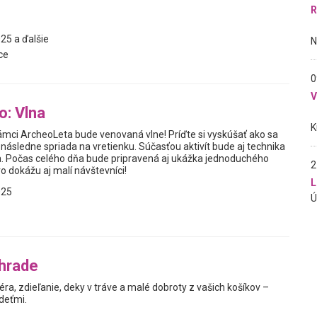
R
25 a ďalšie
ce
0
: Vlna
ámci ArcheoLeta bude venovaná vlne! Príďte si vyskúšať ako sa
 následne spriada na vretienku. Súčasťou aktivít bude aj technika
. Počas celého dňa bude pripravená aj ukážka jednoduchého
2
vo dokážu aj malí návštevníci!
L
025
áhrade
a, zdieľanie, deky v tráve a malé dobroty z vašich košíkov –
deťmi.