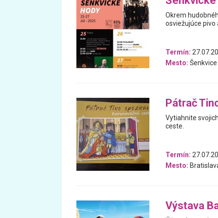
Šenkvické
Okrem hudobného 
osviežujúce pivo
Termín:
27.07.20
Mesto:
Šenkvice
Pátrač Tin
Vytiahnite svojic
ceste.
Termín:
27.07.20
Mesto:
Bratislav
Výstava Ba