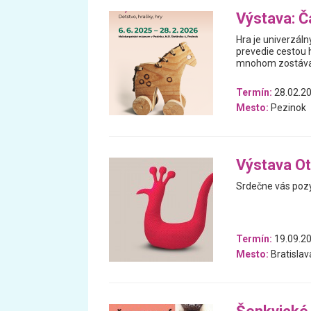
Výstava: Ča
Hra je univerzáln
prevedie cestou h
mnohom zostával
Termín:
28.02.20
Mesto:
Pezinok
Výstava Ot
Srdečne vás pozý
Termín:
19.09.20
Mesto:
Bratislav