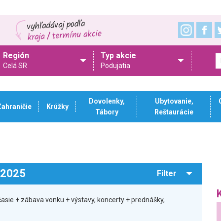
Región
Typ akcie
Celá SR
Podujatia
Dovolenky,
Ubytovanie,
Zahraničie
Krúžky
Tábory
Reštaurácie
.2025
Filter
časie + zábava vonku + výstavy, koncerty + prednášky,