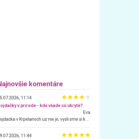
Najnovšie komentáre
5.07.2026, 11:14
ojdačky v prírode - kde všade sú ukryté?
Eva
Hojdacka v Krpelanoch uz nie je, vysli sme si k nej vcera, ale, zial, uz je znicena. Ak sem planujete cestu len kvoli hojdacke, mozete si ju usetrit. Krasny vyhlad je tu vsak aj bez hojdacky :-)
9.07.2026, 11:44