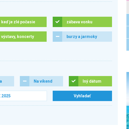
keď je zlé počasie
zábava vonku
výstavy, koncerty
burzy a jarmoky
ra
Na víkend
Iný dátum