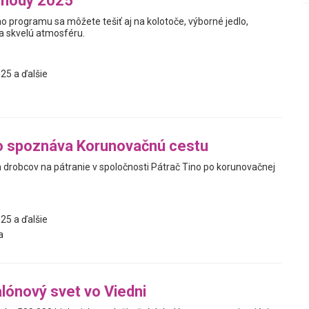
 hody 2025
programu sa môžete tešiť aj na kolotoče, výborné jedlo,
 a skvelú atmosféru.
25 a ďalšie
o spoznáva Korunovačnú cestu
h drobcov na pátranie v spoločnosti Pátrač Tino po korunovačnej
25 a ďalšie
a
lónový svet vo Viedni