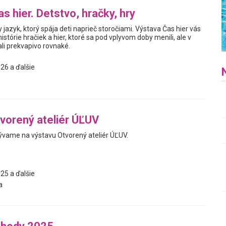
s hier. Detstvo, hračky, hry
y jazyk, ktorý spája deti naprieč storočiami. Výstava Čas hier vás
istórie hračiek a hier, ktoré sa pod vplyvom doby menili, ale v
i prekvapivo rovnaké.
26 a ďalšie
vorený ateliér ÚĽUV
vame na výstavu Otvorený ateliér ÚĽUV.
25 a ďalšie
a