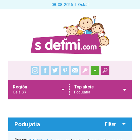
08. 08. 2026
Oskár
+
Región
Typ akcie
Celá SR
Podujatia
Podujatia
Filter