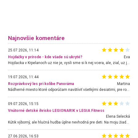
Najnovšie komentáre
25.07.2026, 11:14
Hojdačky v prírode - kde všade sú ukryté?
Eva
Hojdacka v Krpelanoch uz nie je, vysli sme si k nej vcera, ale, zial, uz je znicena. Ak sem planujete cestu len kvoli hojdacke, mozete si ju usetrit. Krasny vyhlad je tu vsak aj bez hojdacky :-)
19.07.2026, 11:44
Rozprávkový les pri kolibe Panoráma
Martina
Nádherné miesto ktoré odporúčam navštíviť všetkými desiatimi, pre rodiny s deťmi, dôchodcom... Proste a jednoducho ozaj rozprávkový les.. určite ešte prídeme. Odniesli sme si na pamiatku krásne tričká,
09.07.2026, 15:15
Vnútorné detské ihrisko LEGIONARIK v LEGIA Fitness
Elena Selecká
Kútik výborný, ale hlučná hudba úplne nevhodná pre deti. Na moju žiadosť o aspoň sušenie nereagovali.
27.06.2026, 16:53