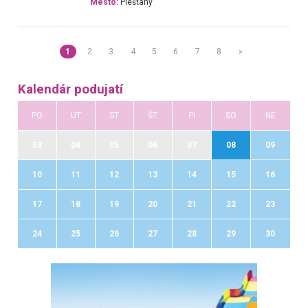
Mesto:
Piešťany
1
2
3
4
5
6
7
8
»
Kalendár podujatí
PO
UT
ST
ŠT
PI
SO
NE
03
04
05
06
07
08
09
10
11
12
13
14
15
16
17
18
19
20
21
22
23
24
25
26
27
28
29
30