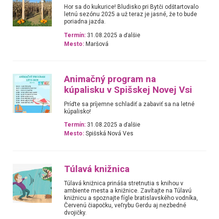
Hor sa do kukurice! Bludisko pri Bytči odštartovalo
letnú sezónu 2025 a už teraz je jasné, že to bude
poriadna jazda.
Termín:
31.08.2025 a ďalšie
Mesto:
Maršová
Animačný program na
kúpalisku v Spišskej Novej Vsi
Príďte sa príjemne schladiť a zabaviť sa na letné
kúpalisko!
Termín:
31.08.2025 a ďalšie
Mesto:
Spišská Nová Ves
Túlavá knižnica
Túlavá knižnica prináša stretnutia s knihou v
ambiente mesta a knižnice. Zavítajte na Túlavú
knižnicu a spoznajte fígle bratislavského vodníka,
Červenú čiapočku, veľrybu Gerdu aj nezbedné
dvojičky.