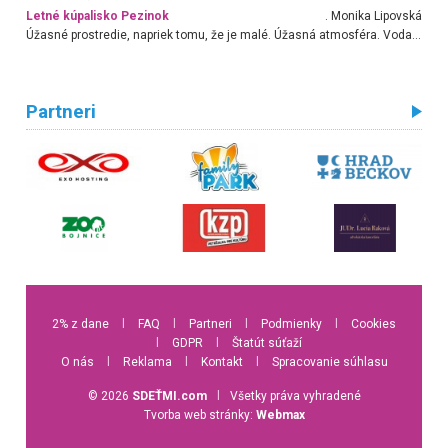
Letné kúpalisko Pezinok
. Monika Lipovská
Úžasné prostredie, napriek tomu, že je malé. Úžasná atmosféra. Voda fantastická a nádherná. Ľudí je pomerne veľa, ale su mili a ohľaduplní. Je veľmi zaujímavé sledovať, ako dokážu spolu športovať cudzí ľudia a bez ohľadu na vek. Vládne tu pohoda. Vnuka neviem dostať z vody. Ďakujem za krásny deň . Urcite sa sem vrátim. Jediný problém je s parkovaním, ale aj ten sa mi podarilo vyriešiť. Monika Bratislava
Partneri
2% z dane
l
FAQ
l
Partneri
l
Podmienky
l
Cookies
l
GDPR
l
Štatút súťaží
O nás
l
Reklama
l
Kontakt
l
Spracovanie súhlasu
© 2026
SDEŤMI.com
l
Všetky práva vyhradené
Tvorba web stránky:
Webmax