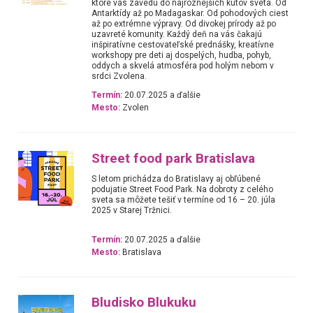
ktoré vás zavedú do najrôznejších kútov sveta. Od
Antarktídy až po Madagaskar. Od pohodových ciest
až po extrémne výpravy. Od divokej prírody až po
uzavreté komunity. Každý deň na vás čakajú
inšpiratívne cestovateľské prednášky, kreatívne
workshopy pre deti aj dospelých, hudba, pohyb,
oddych a skvelá atmosféra pod holým nebom v
srdci Zvolena.
Termín:
20.07.2025 a ďalšie
Mesto:
Zvolen
Street food park Bratislava
S letom prichádza do Bratislavy aj obľúbené
podujatie Street Food Park. Na dobroty z celého
sveta sa môžete tešiť v termíne od 16 – 20. júla
2025 v Starej Tržnici.
Termín:
20.07.2025 a ďalšie
Mesto:
Bratislava
Bludisko Blukuku