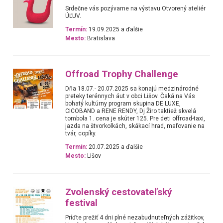
Srdečne vás pozývame na výstavu Otvorený ateliér
ÚĽUV.
Termín:
19.09.2025 a ďalšie
Mesto:
Bratislava
Offroad Trophy Challenge
Dňa 18.07.- 20.07.2025 sa konajú medzinárodné
preteky terénnych áut v obci Lišov. Čaká na Vás
bohatý kultúrny program skupina DE LUXE,
CICOBAND a RENE RENDY, Dj Žiro taktiež skvelá
tombola 1. cena je skúter 125. Pre deti offroad-taxi,
jazda na štvorkolkách, skákací hrad, maľovanie na
tvár, copíky.
Termín:
20.07.2025 a ďalšie
Mesto:
Lišov
Zvolenský cestovateľský
festival
Príďte prežiť 4 dni plné nezabudnuteľných zážitkov,