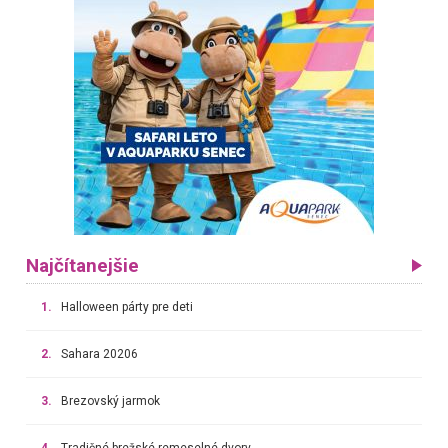
Najčítanejšie
1.
Halloween párty pre deti
2.
Sahara 20206
3.
Brezovský jarmok
4.
Tradičné brežské remeselné dvory