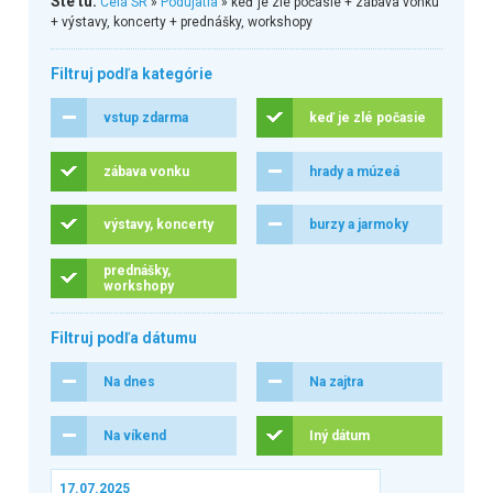
Ste tu:
Celá SR
»
Podujatia
» keď je zlé počasie + zábava vonku
+ výstavy, koncerty + prednášky, workshopy
Filtruj podľa kategórie
vstup zdarma
keď je zlé počasie
zábava vonku
hrady a múzeá
výstavy, koncerty
burzy a jarmoky
prednášky,
workshopy
Filtruj podľa dátumu
Na dnes
Na zajtra
Na víkend
Iný dátum