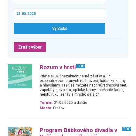
Zrušiť výber
Rozum v hrsti
TOP
Príďte si užiť nezabudnuteľné zážitky a 17
exponátov zameraných na hravosť, hádanky, klamy
a hlavolamy. Tešiť sa môžete napr. súradnicovú sieť,
zapeklitý hlavolam, optické klamy, miešanie farieb,
neistú ruku, žeriav a mnoho ďalších.
Termín:
21.05.2025 a ďalšie
Mesto:
Prešov
Program Bábkového divadla v
TOP