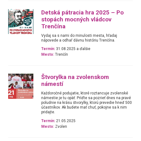
Detská pátracia hra 2025 – Po
stopách mocných vládcov
Trenčína
Vydaj sa s nami do minulosti mesta, hľadaj
nápovede a odhaľ dávnu históriu Trenčína.
Termín:
31.08.2025 a ďalšie
Mesto:
Trenčín
Štvorylka na zvolenskom
námestí
Každoročné podujatie, ktoré roztancuje zvolenské
námestie je tu opäť. Príďte sa pozrieť dnes na pravé
poludnie na krásu štvorylky, ktorú prevedie hneď 500
účastníkov. Ak budete mať chuť, pokojne sa k nim
pridajte.
Termín:
21.05.2025
Mesto:
Zvolen