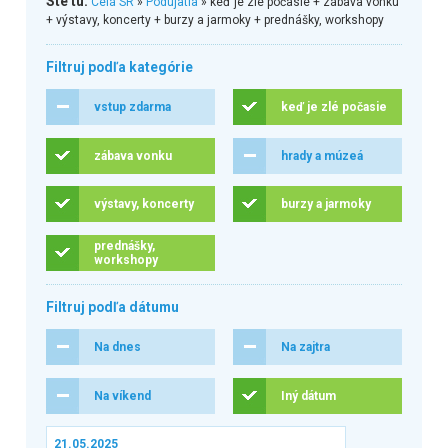
Ste tu:
Celá SR
»
Podujatia
» keď je zlé počasie + zábava vonku
+ výstavy, koncerty + burzy a jarmoky + prednášky, workshopy
Filtruj podľa kategórie
vstup zdarma
keď je zlé počasie
zábava vonku
hrady a múzeá
výstavy, koncerty
burzy a jarmoky
prednášky,
workshopy
Filtruj podľa dátumu
Na dnes
Na zajtra
Na víkend
Iný dátum