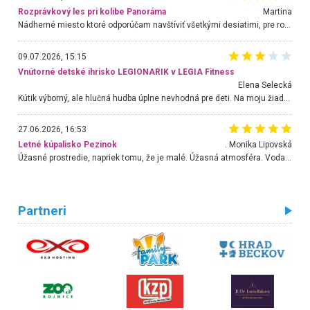
Rozprávkový les pri kolibe Panoráma
Martina
Nádherné miesto ktoré odporúčam navštíviť všetkými desiatimi, pre rodiny s deťmi, dôchodcom... Proste a jednoducho ozaj rozprávkový les.. určite ešte prídeme. Odniesli sme si na pamiatku krásne tričká,
09.07.2026, 15:15
Vnútorné detské ihrisko LEGIONARIK v LEGIA Fitness
Elena Selecká
Kútik výborný, ale hlučná hudba úplne nevhodná pre deti. Na moju žiadosť o aspoň sušenie nereagovali.
27.06.2026, 16:53
Letné kúpalisko Pezinok
. Monika Lipovská
Úžasné prostredie, napriek tomu, že je malé. Úžasná atmosféra. Voda fantastická a nádherná. Ľudí je pomerne veľa, ale su mili a ohľaduplní. Je veľmi zaujímavé sledovať, ako dokážu spolu športovať cudzí ľudia a bez ohľadu na vek. Vládne tu pohoda. Vnuka neviem dostať z vody. Ďakujem za krásny deň . Urcite sa sem vrátim. Jediný problém je s parkovaním, ale aj ten sa mi podarilo vyriešiť. Monika Bratislava
Partneri