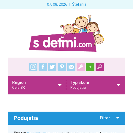
07. 08. 2026
Štefánia
+
Región
Typ akcie
Celá SR
Podujatia
Podujatia
Filter