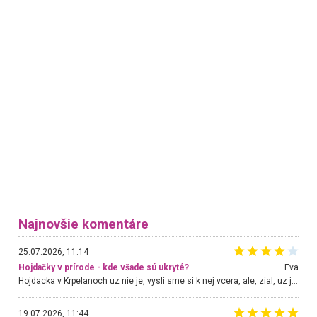
Najnovšie komentáre
25.07.2026, 11:14
Hojdačky v prírode - kde všade sú ukryté?
Eva
Hojdacka v Krpelanoch uz nie je, vysli sme si k nej vcera, ale, zial, uz je znicena. Ak sem planujete cestu len kvoli hojdacke, mozete si ju usetrit. Krasny vyhlad je tu vsak aj bez hojdacky :-)
19.07.2026, 11:44