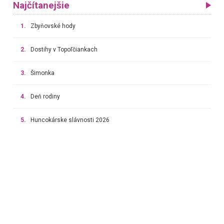
Najčítanejšie
1.
Zbyňovské hody
2.
Dostihy v Topoľčiankach
3.
Šimonka
4.
Deň rodiny
5.
Huncokárske slávnosti 2026