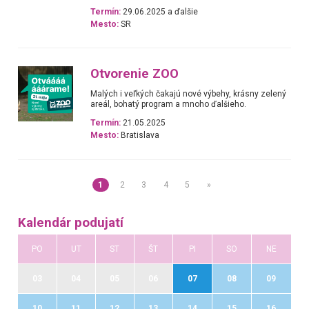
Termín:
29.06.2025 a ďalšie
Mesto:
SR
Otvorenie ZOO
Malých i veľkých čakajú nové výbehy, krásny zelený
areál, bohatý program a mnoho ďalšieho.
Termín:
21.05.2025
Mesto:
Bratislava
1
2
3
4
5
»
Kalendár podujatí
PO
UT
ST
ŠT
PI
SO
NE
03
04
05
06
07
08
09
10
11
12
13
14
15
16