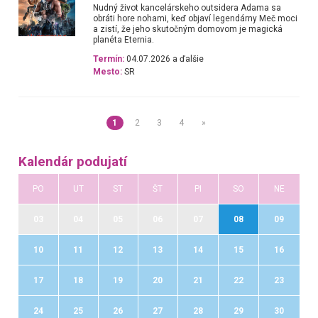
Nudný život kancelárskeho outsidera Adama sa
obráti hore nohami, keď objaví legendárny Meč moci
a zistí, že jeho skutočným domovom je magická
planéta Eternia.
Termín:
04.07.2026 a ďalšie
Mesto:
SR
1
2
3
4
»
Kalendár podujatí
PO
UT
ST
ŠT
PI
SO
NE
03
04
05
06
07
08
09
10
11
12
13
14
15
16
17
18
19
20
21
22
23
24
25
26
27
28
29
30