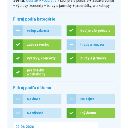
Ste tu:
Celá SR
»
Podujatia
» keď je zlé počasie + zábava vonku
+ výstavy, koncerty + burzy a jarmoky + prednášky, workshopy
Filtruj podľa kategórie
vstup zdarma
keď je zlé počasie
zábava vonku
hrady a múzeá
výstavy, koncerty
burzy a jarmoky
prednášky,
workshopy
Filtruj podľa dátumu
Na dnes
Na zajtra
Na víkend
Iný dátum