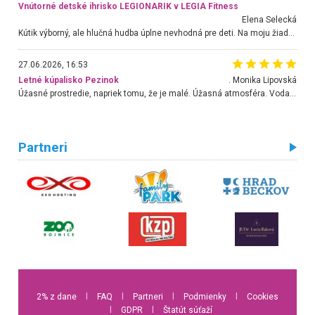
Vnútorné detské ihrisko LEGIONARIK v LEGIA Fitness
Elena Selecká
Kútik výborný, ale hlučná hudba úplne nevhodná pre deti. Na moju žiadosť o aspoň sušenie nereagovali.
27.06.2026, 16:53
Letné kúpalisko Pezinok
. Monika Lipovská
Úžasné prostredie, napriek tomu, že je malé. Úžasná atmosféra. Voda fantastická a nádherná. Ľudí je pomerne veľa, ale su mili a ohľaduplní. Je veľmi zaujímavé sledovať, ako dokážu spolu športovať cudzí ľudia a bez ohľadu na vek. Vládne tu pohoda. Vnuka neviem dostať z vody. Ďakujem za krásny deň . Urcite sa sem vrátim. Jediný problém je s parkovaním, ale aj ten sa mi podarilo vyriešiť. Monika Bratislava
Partneri
2% z dane
l
FAQ
l
Partneri
l
Podmienky
l
Cookies
l
GDPR
l
Štatút súťaží