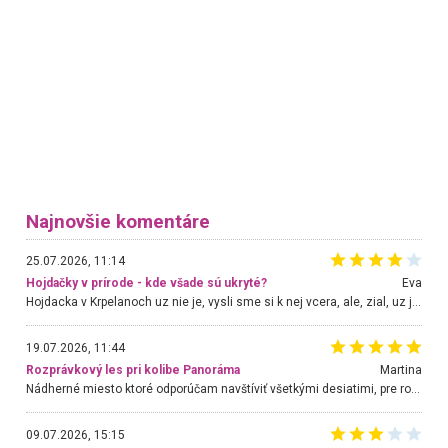
Najnovšie komentáre
25.07.2026, 11:14
Hojdačky v prírode - kde všade sú ukryté?
Eva
Hojdacka v Krpelanoch uz nie je, vysli sme si k nej vcera, ale, zial, uz je znicena. Ak sem planujete cestu len kvoli hojdacke, mozete si ju usetrit. Krasny vyhlad je tu vsak aj bez hojdacky :-)
19.07.2026, 11:44
Rozprávkový les pri kolibe Panoráma
Martina
Nádherné miesto ktoré odporúčam navštíviť všetkými desiatimi, pre rodiny s deťmi, dôchodcom... Proste a jednoducho ozaj rozprávkový les.. určite ešte prídeme. Odniesli sme si na pamiatku krásne tričká,
09.07.2026, 15:15