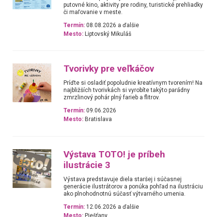
putovné kino, aktivity pre rodiny, turistické prehliadky
či maľovanie v meste.
Termín:
08.08.2026 a ďalšie
Mesto:
Liptovský Mikuláš
Tvorivky pre veľkáčov
Príďte si osladiť popoludnie kreatívnym tvorením! Na
najbližších tvorivkách si vyrobíte takýto parádny
zmrzlinový pohár plný farieb a flitrov.
Termín:
09.06.2026
Mesto:
Bratislava
Výstava TOTO! je príbeh
ilustrácie 3
Výstava predstavuje diela staršej i súčasnej
generácie ilustrátorov a ponúka pohľad na ilustráciu
ako plnohodnotnú súčasť výtvarného umenia.
Termín:
12.06.2026 a ďalšie
Mesto:
Piešťany