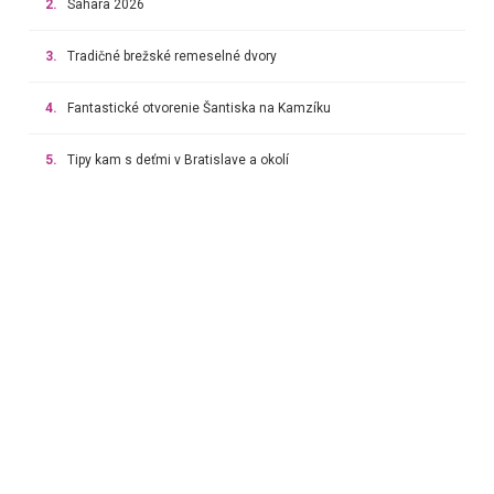
2.
Sahara 2026
3.
Tradičné brežské remeselné dvory
4.
Fantastické otvorenie Šantiska na Kamzíku
5.
Tipy kam s deťmi v Bratislave a okolí