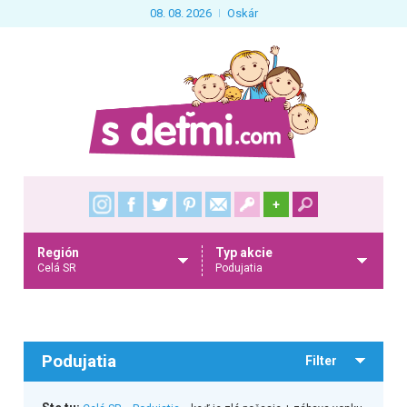
08. 08. 2026
Oskár
+
Región
Typ akcie
Celá SR
Podujatia
Podujatia
Filter