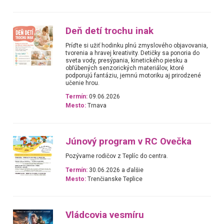
Deň detí trochu inak
Príďte si užiť hodinku plnú zmyslového objavovania,
tvorenia a hravej kreativity. Detičky sa ponoria do
sveta vody, presýpania, kinetického piesku a
obľúbených senzorických materiálov, ktoré
podporujú fantáziu, jemnú motoriku aj prirodzené
učenie hrou.
Termín:
09.06.2026
Mesto:
Trnava
Júnový program v RC Ovečka
Pozývame rodičov z Teplíc do centra.
Termín:
30.06.2026 a ďalšie
Mesto:
Trenčianske Teplice
Vládcovia vesmíru