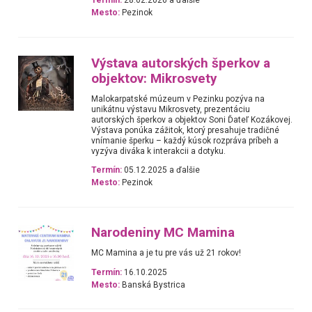
Termín:
28.02.2026 a ďalšie
Mesto:
Pezinok
Výstava autorských šperkov a
objektov: Mikrosvety
Malokarpatské múzeum v Pezinku pozýva na
unikátnu výstavu Mikrosvety, prezentáciu
autorských šperkov a objektov Soni Ďateľ Kozákovej.
Výstava ponúka zážitok, ktorý presahuje tradičné
vnímanie šperku – každý kúsok rozpráva príbeh a
vyzýva diváka k interakcii a dotyku.
Termín:
05.12.2025 a ďalšie
Mesto:
Pezinok
Narodeniny MC Mamina
MC Mamina a je tu pre vás už 21 rokov!
Termín:
16.10.2025
Mesto:
Banská Bystrica