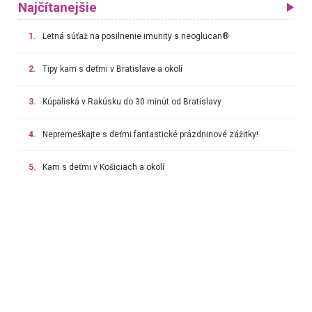
Najčítanejšie
1.
Letná súťaž na posilnenie imunity s neoglucan®
2.
Tipy kam s deťmi v Bratislave a okolí
3.
Kúpaliská v Rakúsku do 30 minút od Bratislavy
4.
Nepremeškajte s deťmi fantastické prázdninové zážitky!
5.
Kam s deťmi v Košiciach a okolí