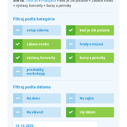
Ste tu:
Celá SR
»
Podujatia
» keď je zlé počasie + zábava vonku
+ výstavy, koncerty + burzy a jarmoky
Filtruj podľa kategórie
vstup zdarma
keď je zlé počasie
zábava vonku
hrady a múzeá
výstavy, koncerty
burzy a jarmoky
prednášky,
workshopy
Filtruj podľa dátumu
Na dnes
Na zajtra
Na víkend
Iný dátum