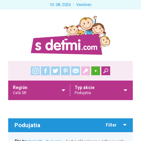
10. 08. 2026
Vavrinec
+
Región
Typ akcie
Celá SR
Podujatia
Podujatia
Filter