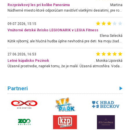
Rozprávkový les pri kolibe Panoráma
Martina
Nádherné miesto ktoré odporúčam navštíviť všetkými desiatimi, pre rodiny s deťmi, dôchodcom... Proste a jednoducho ozaj rozprávkový les.. určite ešte prídeme. Odniesli sme si na pamiatku krásne tričká,
09.07.2026, 15:15
Vnútorné detské ihrisko LEGIONARIK v LEGIA Fitness
Elena Selecká
Kútik výborný, ale hlučná hudba úplne nevhodná pre deti. Na moju žiadosť o aspoň sušenie nereagovali.
27.06.2026, 16:53
Letné kúpalisko Pezinok
. Monika Lipovská
Úžasné prostredie, napriek tomu, že je malé. Úžasná atmosféra. Voda fantastická a nádherná. Ľudí je pomerne veľa, ale su mili a ohľaduplní. Je veľmi zaujímavé sledovať, ako dokážu spolu športovať cudzí ľudia a bez ohľadu na vek. Vládne tu pohoda. Vnuka neviem dostať z vody. Ďakujem za krásny deň . Urcite sa sem vrátim. Jediný problém je s parkovaním, ale aj ten sa mi podarilo vyriešiť. Monika Bratislava
Partneri