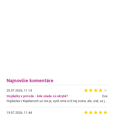
Najnovšie komentáre
25.07.2026, 11:14
Hojdačky v prírode - kde všade sú ukryté?
Eva
Hojdacka v Krpelanoch uz nie je, vysli sme si k nej vcera, ale, zial, uz je znicena. Ak sem planujete cestu len kvoli hojdacke, mozete si ju usetrit. Krasny vyhlad je tu vsak aj bez hojdacky :-)
19.07.2026, 11:44