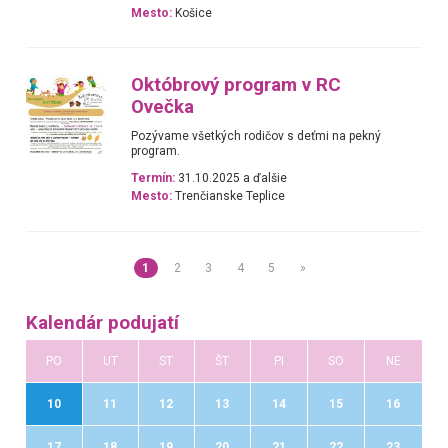
Mesto:
Košice
Októbrový program v RC
Ovečka
Pozývame všetkých rodičov s deťmi na pekný
program.
Termín:
31.10.2025 a ďalšie
Mesto:
Trenčianske Teplice
1
2
3
4
5
»
Kalendár podujatí
PO
UT
ST
ŠT
PI
SO
NE
10
11
12
13
14
15
16
17
18
19
20
21
22
23