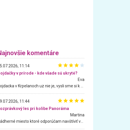
Najnovšie komentáre
5.07.2026, 11:14
ojdačky v prírode - kde všade sú ukryté?
Eva
Hojdacka v Krpelanoch uz nie je, vysli sme si k nej vcera, ale, zial, uz je znicena. Ak sem planujete cestu len kvoli hojdacke, mozete si ju usetrit. Krasny vyhlad je tu vsak aj bez hojdacky :-)
9.07.2026, 11:44
ozprávkový les pri kolibe Panoráma
Martina
Nádherné miesto ktoré odporúčam navštíviť všetkými desiatimi, pre rodiny s deťmi, dôchodcom... Proste a jednoducho ozaj rozprávkový les.. určite ešte prídeme. Odniesli sme si na pamiatku krásne tričká,