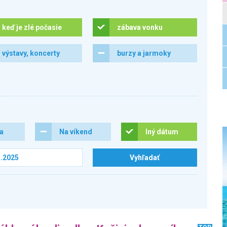
keď je zlé počasie
zábava vonku
výstavy, koncerty
burzy a jarmoky
ra
Na víkend
Iný dátum