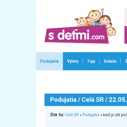
Podujatia
Výlety
Tipy
Súťaže
Podujatia
/ Celá SR / 22.05
Ste tu:
Celá SR
»
Podujatia
» keď je zlé p