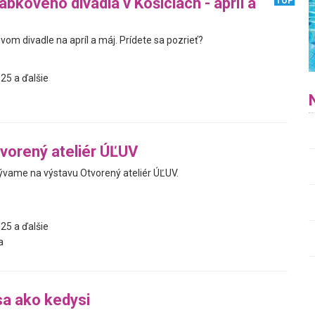
bkového divadla v Košiciach - apríl a
TOP
om divadle na apríl a máj. Prídete sa pozrieť?
25 a ďalšie
vorený ateliér ÚĽUV
vame na výstavu Otvorený ateliér ÚĽUV.
25 a ďalšie
a
a ako kedysi