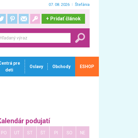
07. 08. 2026
Štefánia
+
Pridať článok
Centrá pre
Oslavy
Obchody
ESHOP
deti
Kalendár podujatí
PO
UT
ST
ŠT
PI
SO
NE