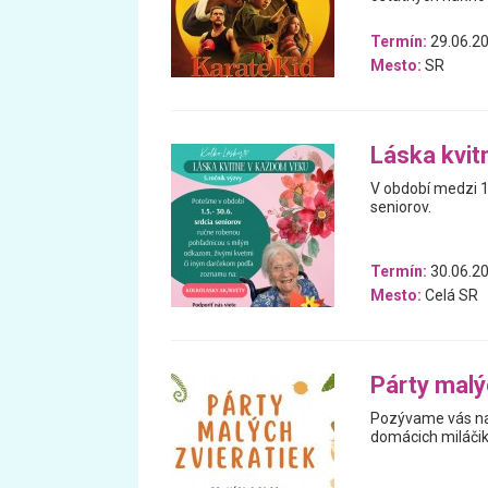
Termín:
29.06.20
Mesto:
SR
Láska kvit
V období medzi 1
seniorov.
Termín:
30.06.20
Mesto:
Celá SR
Párty malý
Pozývame vás na 
domácich miláčikov