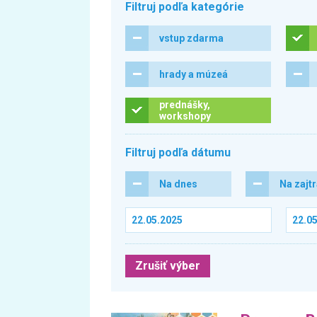
Filtruj podľa kategórie
vstup zdarma
hrady a múzeá
prednášky,
workshopy
Filtruj podľa dátumu
Na dnes
Na zajt
Zrušiť výber