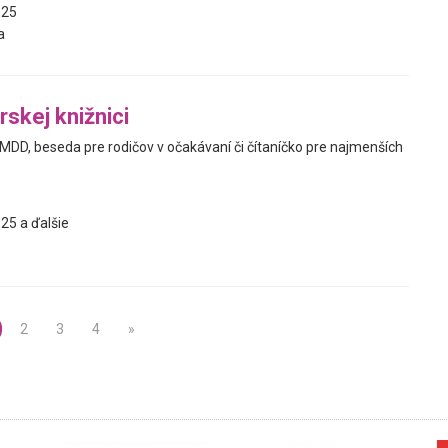
025
a
rskej knižnici
 MDD, beseda pre rodičov v očakávaní či čítaníčko pre najmenších
25 a ďalšie
2
3
4
»