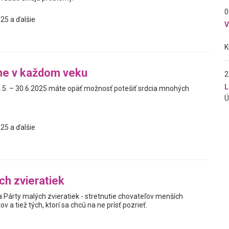
0
25 a ďalšie
ne v každom veku
2
L
.5. – 30.6.2025 máte opäť možnosť potešiť srdcia mnohých
25 a ďalšie
ch zvieratiek
Párty malých zvieratiek - stretnutie chovateľov menších
 a tiež tých, ktorí sa chcú na ne prísť pozrieť.