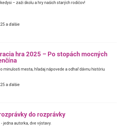
edysi – zaži školu a hry našich starých rodičov!
25 a ďalšie
racia hra 2025 – Po stopách mocných
enčína
do minulosti mesta, hľadaj nápovede a odhaľ dávnu históriu
25 a ďalšie
rozprávky do rozprávky
- jedna autorka, dve výstavy.