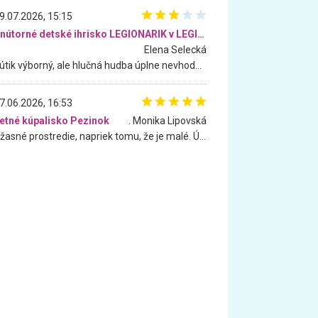
9.07.2026, 15:15
Vnútorné detské ihrisko LEGIONARIK v LEGIA Fitness
Elena Selecká
Kútik výborný, ale hlučná hudba úplne nevhodná pre deti. Na moju žiadosť o aspoň sušenie nereagovali.
7.06.2026, 16:53
etné kúpalisko Pezinok
. Monika Lipovská
Úžasné prostredie, napriek tomu, že je malé. Úžasná atmosféra. Voda fantastická a nádherná. Ľudí je pomerne veľa, ale su mili a ohľaduplní. Je veľmi zaujímavé sledovať, ako dokážu spolu športovať cudzí ľudia a bez ohľadu na vek. Vládne tu pohoda. Vnuka neviem dostať z vody. Ďakujem za krásny deň . Urcite sa sem vrátim. Jediný problém je s parkovaním, ale aj ten sa mi podarilo vyriešiť. Monika Bratislava