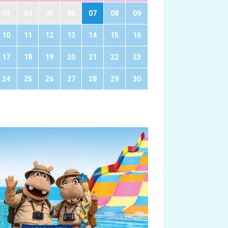
03
04
05
06
07
08
09
10
11
12
13
14
15
16
17
18
19
20
21
22
23
24
25
26
27
28
29
30