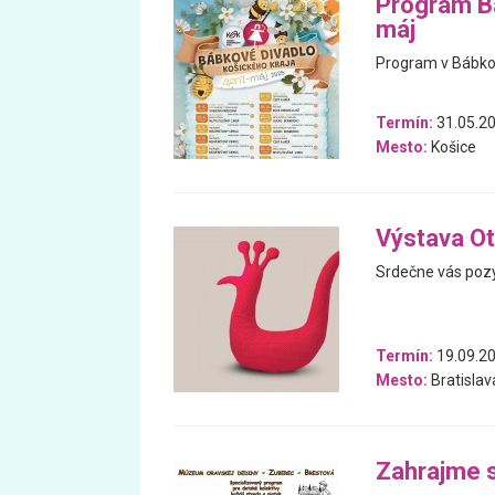
Program Bá
máj
Program v Bábkov
Termín:
31.05.20
Mesto:
Košice
Výstava Ot
Srdečne vás pozý
Termín:
19.09.20
Mesto:
Bratislav
Zahrajme s