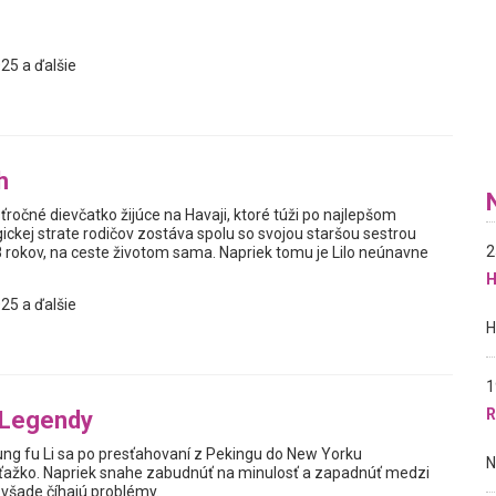
25 a ďalšie
h
esťročné dievčatko žijúce na Havaji, ktoré túži po najlepšom
agickej strate rodičov zostáva spolu so svojou staršou sestrou
2
8 rokov, na ceste životom sama. Napriek tomu je Lilo neúnavne
H
25 a ďalšie
1
R
 Legendy
ung fu Li sa po presťahovaní z Pekingu do New Yorku
 ťažko. Napriek snahe zabudnúť na minulosť a zapadnúť medzi
všade číhajú problémy.