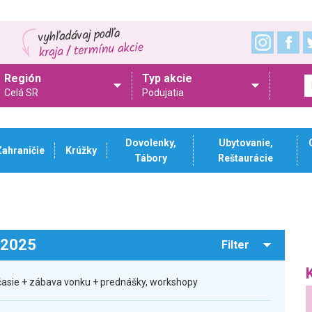
Región
Typ akcie
Celá SR
Podujatia
Dovolenky,
Ubytovanie,
Zahraničie
Krúžky
Tábory
Reštaurácie
.2025
Filter
očasie + zábava vonku + prednášky, workshopy