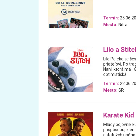
Termín:
25.06.20
Mesto:
Nitra
Lilo a Stitc
Lilo Pelekai je š
priateľovi. Po tr
Nani, ktorá má 1
optimistická.
Termín:
22.06.20
Mesto:
SR
Karate Kid
Mladý bojovník k
prispôsobuje len
ostatných naňho 