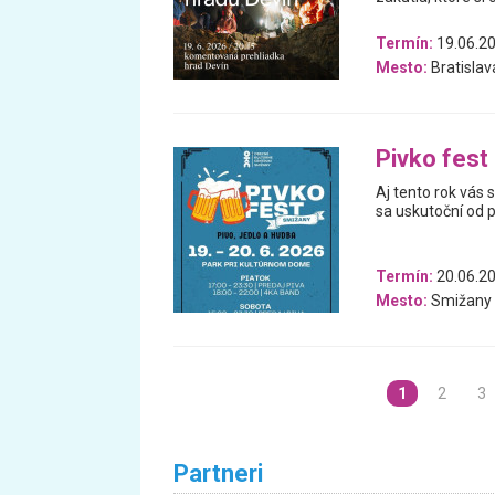
Termín:
19.06.2
Mesto:
Bratislav
Pivko fest
Aj tento rok vás
sa uskutoční od 
Termín:
20.06.20
Mesto:
Smižany
1
2
3
Partneri