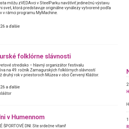
usta môžu zVEDAvci v SteelParku navštíviť jedinečnú výstavu
i svet, ktorá predstavuje originálne vynálezy vytvorené podľa
v v rámci programu MyMachine.
26 a ďalšie
rské folklórne slávnosti
etové stredisko – hlavný organizátor festivalu
va na 49. ročník Zamagurských folklórnych slávností
 druhý rok v priestoroch Múzea v obci Červený Kláštor.
2
26 a ďalšie
H
láštor
dni v Humennom
1
É ŠPORTOVÉ DNI. Ste srdečne vítaní!
R