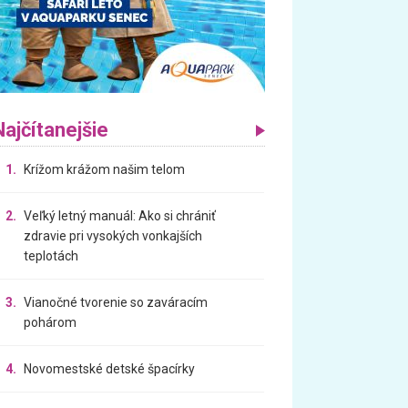
Najčítanejšie
1.
Krížom krážom našim telom
2.
Veľký letný manuál: Ako si chrániť
zdravie pri vysokých vonkajších
teplotách
3.
Vianočné tvorenie so zaváracím
pohárom
4.
Novomestské detské špacírky