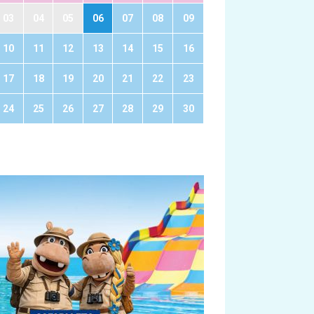
03
04
05
06
07
08
09
10
11
12
13
14
15
16
17
18
19
20
21
22
23
24
25
26
27
28
29
30