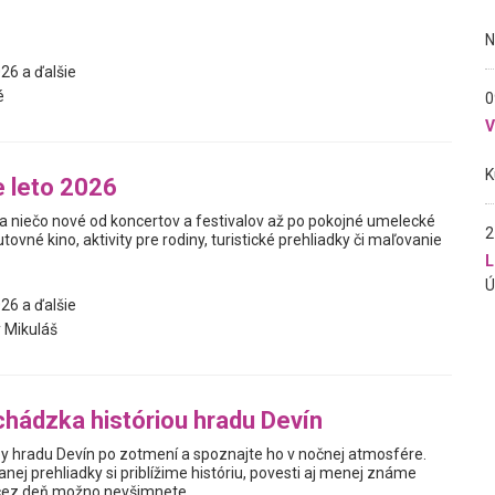
26 a ďalšie
é
0
 leto 2026
a niečo nové od koncertov a festivalov až po pokojné umelecké
2
utovné kino, aktivity pre rodiny, turistické prehliadky či maľovanie
L
26 a ďalšie
 Mikuláš
hádzka históriou hradu Devín
y hradu Devín po zotmení a spoznajte ho v nočnej atmosfére.
ej prehliadky si priblížime históriu, povesti aj menej známe
i cez deň možno nevšimnete.