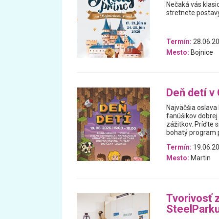
Nečaká vás klasi
stretnete postavy
Termín:
28.06.20
Mesto:
Bojnice
Deň detí v
Najväčšia oslava 
fanúšikov dobrej
zážitkov. Príďte 
bohatý program pl
Termín:
19.06.2
Mesto:
Martin
Tvorivosť 
SteelPark