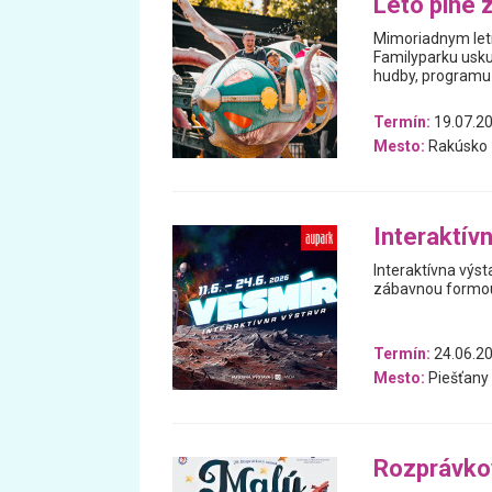
Leto plné 
Mimoriadnym letn
Familyparku usku
hudby, programu 
Termín:
19.07.20
Mesto:
Rakúsko
Interaktív
Interaktívna výs
zábavnou formou 
Termín:
24.06.20
Mesto:
Piešťany
Rozprávkov