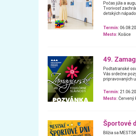
Počas júla a aug
Tvorivosť zachrán
detských nápado
Termín:
06.08.20
Mesto:
Košice
49. Zamagu
Podtatranské osv
Vás srdečne pozý
pripravovaných už
Termín:
21.06.20
Mesto:
Červený k
Športové 
Blížia sa MESTSK