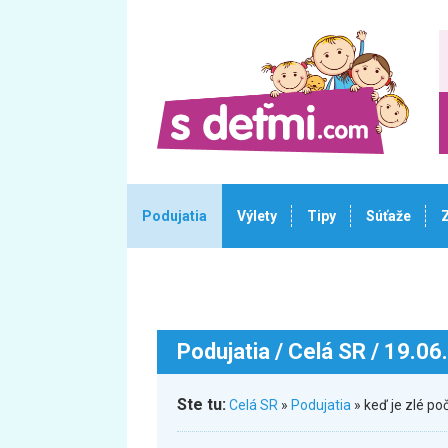
Podujatia
Výlety
Tipy
Súťaže
Podujatia
/ Celá SR / 19.06
Ste tu:
Celá SR
»
Podujatia
» keď je zlé p