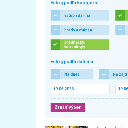
Filtruj podľa kategórie
vstup zdarma
hrady a múzeá
prednášky,
workshopy
Filtruj podľa dátumu
Na dnes
Na zajt
Zrušiť výber