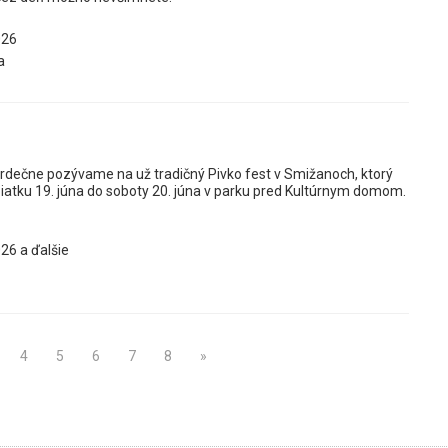
026
a
 srdečne pozývame na už tradičný Pivko fest v Smižanoch, ktorý
piatku 19. júna do soboty 20. júna v parku pred Kultúrnym domom.
26 a ďalšie
4
5
6
7
8
»