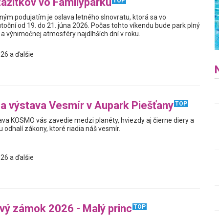
zážitkov vo Familyparku
TOP
ým podujatím je oslava letného slnovratu, ktorá sa vo
toční od 19. do 21. júna 2026. Počas tohto víkendu bude park plný
a výnimočnej atmosféry najdlhších dní v roku.
26 a ďalšie
na výstava Vesmír v Aupark Piešťany
TOP
tava KOSMO vás zavedie medzi planéty, hviezdy aj čierne diery a
odhalí zákony, ktoré riadia náš vesmír.
26 a ďalšie
ý zámok 2026 - Malý princ
TOP