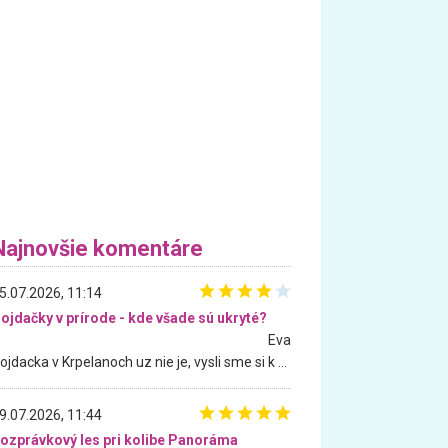
Najnovšie komentáre
5.07.2026, 11:14
ojdačky v prírode - kde všade sú ukryté?
Eva
Hojdacka v Krpelanoch uz nie je, vysli sme si k nej vcera, ale, zial, uz je znicena. Ak sem planujete cestu len kvoli hojdacke, mozete si ju usetrit. Krasny vyhlad je tu vsak aj bez hojdacky :-)
9.07.2026, 11:44
ozprávkový les pri kolibe Panoráma