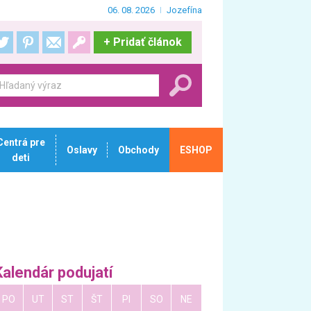
06. 08. 2026
Jozefína
+
Pridať článok
Centrá pre
Oslavy
Obchody
ESHOP
deti
Kalendár podujatí
PO
UT
ST
ŠT
PI
SO
NE