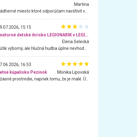
Martina
Nádherné miesto ktoré odporúčam navštíviť všetkými desiatimi, pre rodiny s deťmi, dôchodcom... Proste a jednoducho ozaj rozprávkový les.. určite ešte prídeme. Odniesli sme si na pamiatku krásne tričká,
9.07.2026, 15:15
Vnútorné detské ihrisko LEGIONARIK v LEGIA Fitness
Elena Selecká
Kútik výborný, ale hlučná hudba úplne nevhodná pre deti. Na moju žiadosť o aspoň sušenie nereagovali.
7.06.2026, 16:53
etné kúpalisko Pezinok
. Monika Lipovská
Úžasné prostredie, napriek tomu, že je malé. Úžasná atmosféra. Voda fantastická a nádherná. Ľudí je pomerne veľa, ale su mili a ohľaduplní. Je veľmi zaujímavé sledovať, ako dokážu spolu športovať cudzí ľudia a bez ohľadu na vek. Vládne tu pohoda. Vnuka neviem dostať z vody. Ďakujem za krásny deň . Urcite sa sem vrátim. Jediný problém je s parkovaním, ale aj ten sa mi podarilo vyriešiť. Monika Bratislava