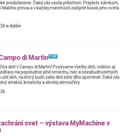
cké predstavenie. Čaká vás cesta príbehom. Prejdete zámkom,
 Malého princa a v každej miestnosti zažijete kúsok jeho sveta.
26 a ďalšie
 Campo di Martin
TOP
Dňa detí v Campo di Martin! Pozývame všetky deti, rodičov aj
 zábavy na popoludnie plné smiechu, hier a nezabudnuteľných
si užiť deň, na ktorý budú vaše deti ešte dlho spomínať. Čaká vás
ný atrakcií, kreativity a skvelej atmosféry.
026
zachráni svet – výstava MyMachine v
u