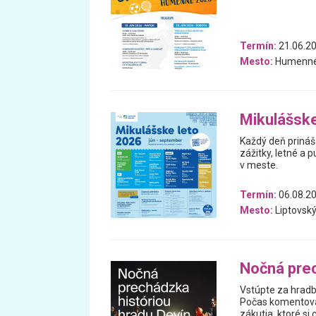
Termín:
21.06.20
Mesto:
Humenn
Mikulášske
Každý deň prináš
zážitky, letné a p
v meste.
Termín:
06.08.20
Mesto:
Liptovský
Nočná prec
Vstúpte za hradb
Počas komentovan
zákutia, ktoré s