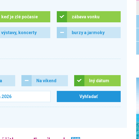
keď je zlé počasie
zábava vonku
výstavy, koncerty
burzy a jarmoky
ra
Na víkend
Iný dátum