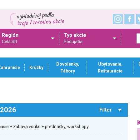
Región
Typ akcie
Celá SR
Podujatia
Dovolenky,
Ubytovanie,
Zahraničie
Krúžky
Tábory
Reštaurácie
.2026
Filter
očasie + zábava vonku + prednášky, workshopy