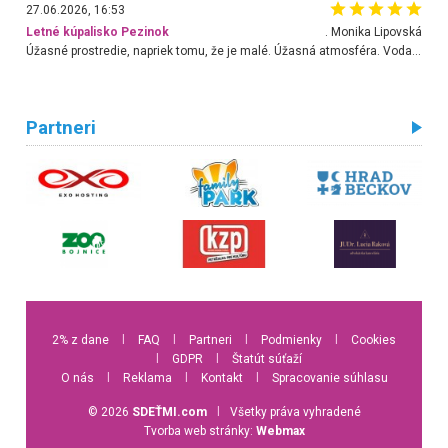
27.06.2026, 16:53
Letné kúpalisko Pezinok
. Monika Lipovská
Úžasné prostredie, napriek tomu, že je malé. Úžasná atmosféra. Voda fantastická a nádherná. Ľudí je pomerne veľa, ale su mili a ohľaduplní. Je veľmi zaujímavé sledovať, ako dokážu spolu športovať cudzí ľudia a bez ohľadu na vek. Vládne tu pohoda. Vnuka neviem dostať z vody. Ďakujem za krásny deň . Urcite sa sem vrátim. Jediný problém je s parkovaním, ale aj ten sa mi podarilo vyriešiť. Monika Bratislava
Partneri
2% z dane
l
FAQ
l
Partneri
l
Podmienky
l
Cookies
l
GDPR
l
Štatút súťaží
O nás
l
Reklama
l
Kontakt
l
Spracovanie súhlasu
© 2026
SDEŤMI.com
l
Všetky práva vyhradené
Tvorba web stránky:
Webmax