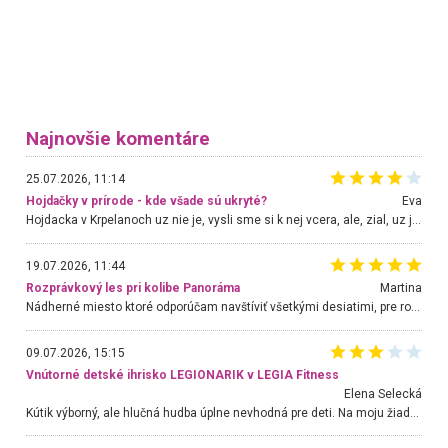
Najnovšie komentáre
25.07.2026, 11:14
Hojdačky v prírode - kde všade sú ukryté?
Eva
Hojdacka v Krpelanoch uz nie je, vysli sme si k nej vcera, ale, zial, uz je znicena. Ak sem planujete cestu len kvoli hojdacke, mozete si ju usetrit. Krasny vyhlad je tu vsak aj bez hojdacky :-)
19.07.2026, 11:44
Rozprávkový les pri kolibe Panoráma
Martina
Nádherné miesto ktoré odporúčam navštíviť všetkými desiatimi, pre rodiny s deťmi, dôchodcom... Proste a jednoducho ozaj rozprávkový les.. určite ešte prídeme. Odniesli sme si na pamiatku krásne tričká,
09.07.2026, 15:15
Vnútorné detské ihrisko LEGIONARIK v LEGIA Fitness
Elena Selecká
Kútik výborný, ale hlučná hudba úplne nevhodná pre deti. Na moju žiadosť o aspoň sušenie nereagovali.