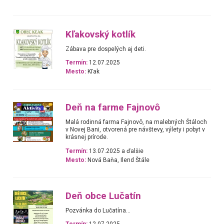
Kľakovský kotlík
Zábava pre dospelých aj deti.
Termín:
12.07.2025
Mesto:
Kľak
Deň na farme Fajnovô
Malá rodinná farma Fajnovô, na malebných Štáloch
v Novej Bani, otvorená pre návštevy, výlety i pobyt v
krásnej prírode.
Termín:
13.07.2025 a ďalšie
Mesto:
Nová Baňa, Ilend Štále
Deň obce Lučatín
Pozvánka do Lučatína...