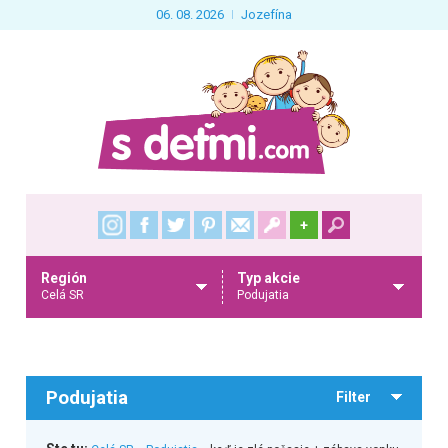
06. 08. 2026
Jozefína
+
Región
Typ akcie
Celá SR
Podujatia
Podujatia
Filter