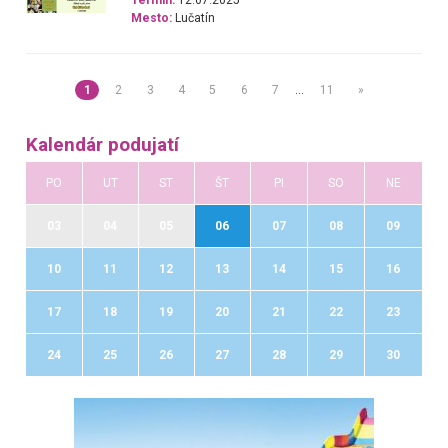
Termín:
12.07.2025
Mesto:
Lučatín
1
2
3
4
5
6
7
…
11
»
Kalendár podujatí
PO
UT
ST
ŠT
PI
SO
NE
03
04
05
06
07
08
09
10
11
12
13
14
15
16
17
18
19
20
21
22
23
24
25
26
27
28
29
30