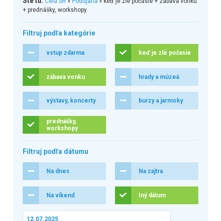
Ste tu:
Celá SR
»
Podujatia
» keď je zlé počasie + zábava vonku
+ prednášky, workshopy
Filtruj podľa kategórie
vstup zdarma
keď je zlé počasie
zábava vonku
hrady a múzeá
výstavy, koncerty
burzy a jarmoky
prednášky,
workshopy
Filtruj podľa dátumu
Na dnes
Na zajtra
Na víkend
Iný dátum