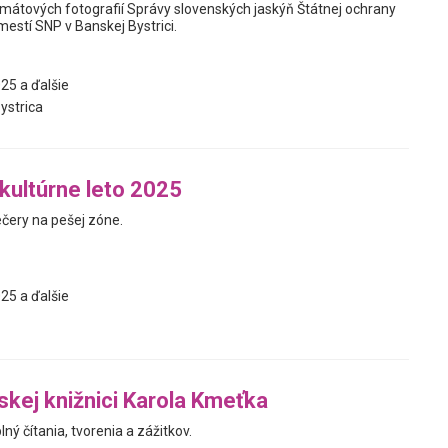
mátových fotografií Správy slovenských jaskýň Štátnej ochrany
estí SNP v Banskej Bystrici.
25 a ďalšie
ystrica
 kultúrne leto 2025
ečery na pešej zóne.
25 a ďalšie
jskej knižnici Karola Kmeťka
ný čítania, tvorenia a zážitkov.