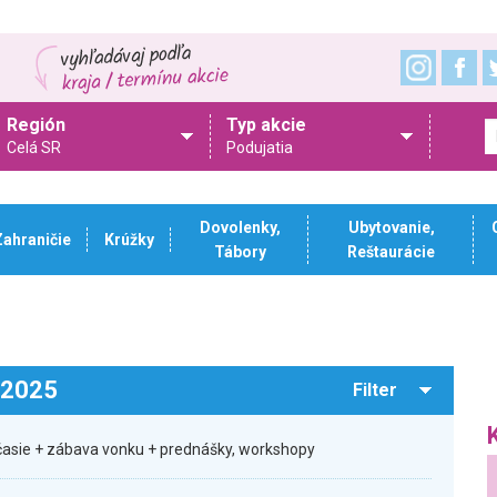
Región
Typ akcie
Celá SR
Podujatia
Dovolenky,
Ubytovanie,
Zahraničie
Krúžky
Tábory
Reštaurácie
.2025
Filter
očasie + zábava vonku + prednášky, workshopy