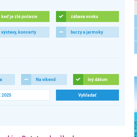
keď je zlé počasie
zábava vonku
výstavy, koncerty
burzy a jarmoky
ra
Na víkend
Iný dátum