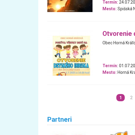
Termín:
24.07.20
Mesto:
Spišská 
Otvorenie 
Obec Horná Kráľo
Termín:
01.07.2
Mesto:
Horná Kr
1
2
Partneri