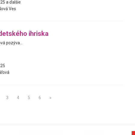
25 a ďalšie
Nová Ves
detského ihriska
vá pozýva...
025
áľová
3
4
5
6
»