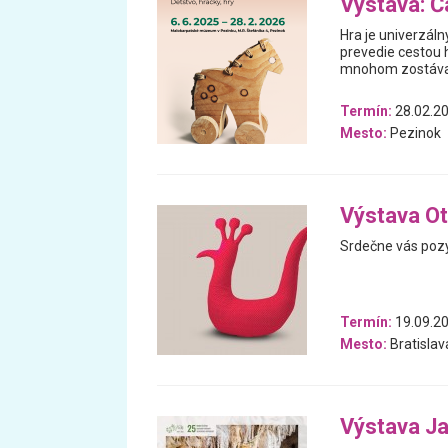
Výstava: Ča
Hra je univerzáln
prevedie cestou h
mnohom zostával
Termín:
28.02.20
Mesto:
Pezinok
Výstava Ot
Srdečne vás pozý
Termín:
19.09.20
Mesto:
Bratislav
Výstava J