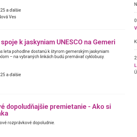
25 a ďalšie
Nová Ves
0
 spoje k jaskyniam UNESCO na Gemeri
as leta pohodlne dostanú k štyrom gemerským jaskyniam
klom – na vybraných linkách budú premávať cyklobusy.
2
L
25 a ďalšie
é dopoludňajšie premietanie - Ako si
aka
ové rozprávkové dopoludnie.