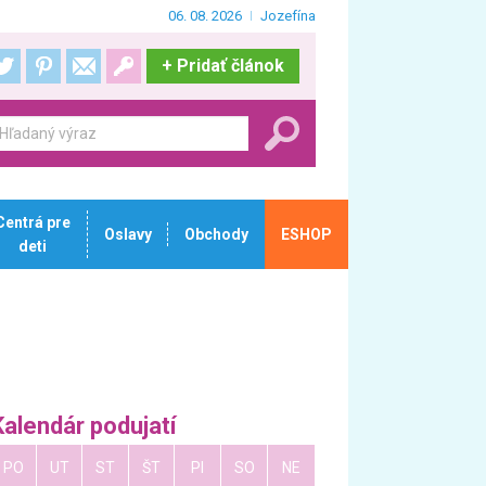
06. 08. 2026
Jozefína
+
Pridať článok
Centrá pre
Oslavy
Obchody
ESHOP
deti
Kalendár podujatí
PO
UT
ST
ŠT
PI
SO
NE