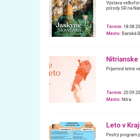
Výstava veľkofor
prírody SR na Nám
Termín:
18.08.20
Mesto:
Banská B
Nitrianske
Príjemné letné v
Termín:
20.09.20
Mesto:
Nitra
Leto v Kra
Pestrý program pl