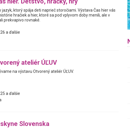
s hier. Detstvo, hračky, hry
y jazyk, ktorý spája deti naprieč storočiami. Výstava Čas hier vás
istórie hračiek a hier, ktoré sa pod vplyvom doby menili, ale v
i prekvapivo rovnaké.
26 a ďalšie
vorený ateliér ÚĽUV
vame na výstavu Otvorený ateliér ÚĽUV.
25 a ďalšie
a
askyne Slovenska