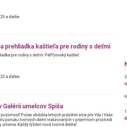
25 a ďalšie
a prehliadka kaštieľa pre rodiny s deťmi
liadka pre rodiny s deťmi: Pálffyovský kaštieľ.
25 a ďalšie
2
H
v Galérii umelcov Spiša
1
te pozornosť! Počas obdobia letných prázdnin sme pre Vás i Vaše
R
estrú ponuku tvorivých dielní realizovaných v príjemnom prostredí
y umenia. Každý týždeň nová tvorivá dielňa!