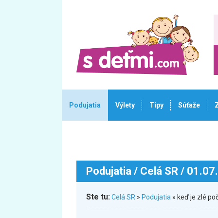
Podujatia
Výlety
Tipy
Súťaže
Podujatia
/ Celá SR / 01.07
Ste tu:
Celá SR
»
Podujatia
» keď je zlé p