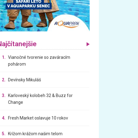
Najčítanejšie
1.
Vianočné tvorenie so zaváracím
pohárom
2.
Devínsky Mikuláš
3.
Karloveský kolobeh 32 & Buzz for
Change
4.
Fresh Market oslavuje 10 rokov
5.
Krížom krážom našim telom