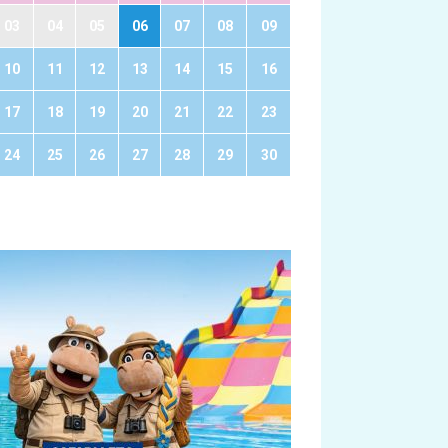
03
04
05
06
07
08
09
10
11
12
13
14
15
16
17
18
19
20
21
22
23
24
25
26
27
28
29
30