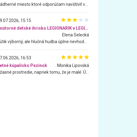
Nádherné miesto ktoré odporúčam navštíviť všetkými desiatimi, pre rodiny s deťmi, dôchodcom... Proste a jednoducho ozaj rozprávkový les.. určite ešte prídeme. Odniesli sme si na pamiatku krásne tričká,
9.07.2026, 15:15
Vnútorné detské ihrisko LEGIONARIK v LEGIA Fitness
Elena Selecká
Kútik výborný, ale hlučná hudba úplne nevhodná pre deti. Na moju žiadosť o aspoň sušenie nereagovali.
7.06.2026, 16:53
etné kúpalisko Pezinok
. Monika Lipovská
Úžasné prostredie, napriek tomu, že je malé. Úžasná atmosféra. Voda fantastická a nádherná. Ľudí je pomerne veľa, ale su mili a ohľaduplní. Je veľmi zaujímavé sledovať, ako dokážu spolu športovať cudzí ľudia a bez ohľadu na vek. Vládne tu pohoda. Vnuka neviem dostať z vody. Ďakujem za krásny deň . Urcite sa sem vrátim. Jediný problém je s parkovaním, ale aj ten sa mi podarilo vyriešiť. Monika Bratislava