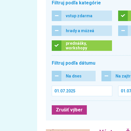
Filtruj podľa kategórie
vstup zdarma
hrady a múzeá
prednášky,
workshopy
Filtruj podľa dátumu
Na dnes
Na zajt
Zrušiť výber