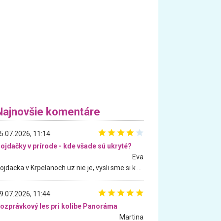
Najnovšie komentáre
5.07.2026, 11:14
ojdačky v prírode - kde všade sú ukryté?
Eva
Hojdacka v Krpelanoch uz nie je, vysli sme si k nej vcera, ale, zial, uz je znicena. Ak sem planujete cestu len kvoli hojdacke, mozete si ju usetrit. Krasny vyhlad je tu vsak aj bez hojdacky :-)
9.07.2026, 11:44
ozprávkový les pri kolibe Panoráma
Martina