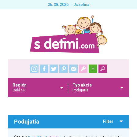
06. 08. 2026
Jozefína
+
Región
Typ akcie
Celá SR
Podujatia
Podujatia
Filter