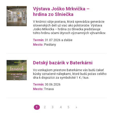
Výstava Joško Mrkvička –
hrdina zo Slniečka
V knižnici ožije postava, ktorá sprevádza generácie
slovenských detí už viac ako polstoročie. Výstava
Joško Mrkvička – hrdina zo Slniečka predstavuje
tohto hrdinu očami štyroch významných výtvarníkov.
Termín:
31.07.2026 a ďalšie
Mesto:
Piešťany
Detský bazárik v Baterkárni
Vo vonkajšom priestore Baterkárne vás budú čakať
kúsky označené nálepkami, ktoré budú počas celého
dňa k dispozícii za symbolické 1 € / kus.
Termín:
30.06.2026
Mesto:
Trnava
1
2
3
4
5
»