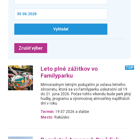
Zrušiť výber
Leto plné zážitkov vo
TOP
Familyparku
Mimoriadnym letným podujatím je oslava letného
slnovratu, ktorá sa vo Familyparku uskutoční od 19.
do 21. júna 2026. Počas tohto víkendu bude park plný
hudby, programu a výnimočnej atmosféry najdlhších
dní v roku.
Termín:
19.07.2026 a ďalšie
Mesto:
Rakúsko