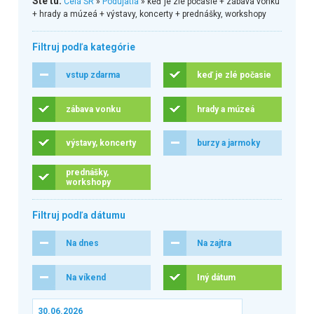
Ste tu:
Celá SR
»
Podujatia
» keď je zlé počasie + zábava vonku
+ hrady a múzeá + výstavy, koncerty + prednášky, workshopy
Filtruj podľa kategórie
vstup zdarma
keď je zlé počasie
zábava vonku
hrady a múzeá
výstavy, koncerty
burzy a jarmoky
prednášky,
workshopy
Filtruj podľa dátumu
Na dnes
Na zajtra
Na víkend
Iný dátum