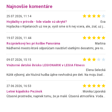
Najnovšie komentáre
25.07.2026, 11:14
Hojdačky v prírode - kde všade sú ukryté?
Eva
Hojdacka v Krpelanoch uz nie je, vysli sme si k nej vcera, ale, zial, uz je znicena. Ak sem planujete cestu len kvoli hojdacke, mozete si ju usetrit. Krasny vyhlad je tu vsak aj bez hojdacky :-)
19.07.2026, 11:44
Rozprávkový les pri kolibe Panoráma
Martina
Nádherné miesto ktoré odporúčam navštíviť všetkými desiatimi, pre rodiny s deťmi, dôchodcom... Proste a jednoducho ozaj rozprávkový les.. určite ešte prídeme. Odniesli sme si na pamiatku krásne tričká,
09.07.2026, 15:15
Vnútorné detské ihrisko LEGIONARIK v LEGIA Fitness
Elena Selecká
Kútik výborný, ale hlučná hudba úplne nevhodná pre deti. Na moju žiadosť o aspoň sušenie nereagovali.
27.06.2026, 16:53
Letné kúpalisko Pezinok
. Monika Lipovská
Úžasné prostredie, napriek tomu, že je malé. Úžasná atmosféra. Voda fantastická a nádherná. Ľudí je pomerne veľa, ale su mili a ohľaduplní. Je veľmi zaujímavé sledovať, ako dokážu spolu športovať cudzí ľudia a bez ohľadu na vek. Vládne tu pohoda. Vnuka neviem dostať z vody. Ďakujem za krásny deň . Urcite sa sem vrátim. Jediný problém je s parkovaním, ale aj ten sa mi podarilo vyriešiť. Monika Bratislava