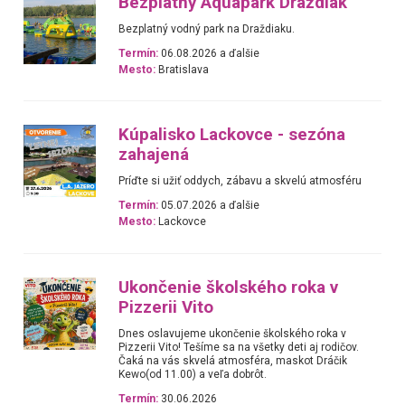
Bezplatný Aquapark Draždiak
Bezplatný vodný park na Draždiaku.
Termín:
06.08.2026 a ďalšie
Mesto:
Bratislava
Kúpalisko Lackovce - sezóna
zahajená
Príďte si užiť oddych, zábavu a skvelú atmosféru
Termín:
05.07.2026 a ďalšie
Mesto:
Lackovce
Ukončenie školského roka v
Pizzerii Vito
Dnes oslavujeme ukončenie školského roka v
Pizzerii Vito! Tešíme sa na všetky deti aj rodičov.
Čaká na vás skvelá atmosféra, maskot Dráčik
Kewo(od 11.00) a veľa dobrôt.
Termín:
30.06.2026