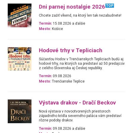
Dni parnej nostalgie 2026
TOP
Chcete zažiť víkend, na ktorý len tak nezabudnete!
Termín:
15.08.2026 a ďalšie
Mesto:
Košice
Hodové trhy v Tepliciach
Súčasťou Hodov v Trenčianskych Tepliciach budú aj
hodové trhy, na ktorých sa predstaví až 50 predajcov
z celého Slovenska aj Českej republiky.
Termín:
09.08.2026
Mesto:
Trenčianske Teplice
Výstava drakov - Dračí Beckov
Nová výstava v novootvorených priestoroch
západného krídla severného paláca vám predstaví
rôzne podoby drakov.
Termín:
09.08.2026 a ďalšie