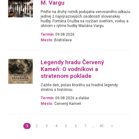
M. Vargu
Príďte na druhý ročník podujatia venovaného odkazu
jednej z najvýraznejších osobností slovenskej
hudby. Fontána Družba sa rozžiari svetlom, vodou a
ohňom v rytme hudby Mariána Vargu.
Termín:
09.08.2026
Mesto:
Bratislava
Legendy hradu Červený
Kameň: O vodníkovi a
stratenom poklade
Zažite deň, počas ktorého sa hradné legendy
stretnú s históriou.
Termín:
09.08.2026 a ďalšie
Mesto:
Červený Kameň
1
2
3
4
5
6
7
…
40
»