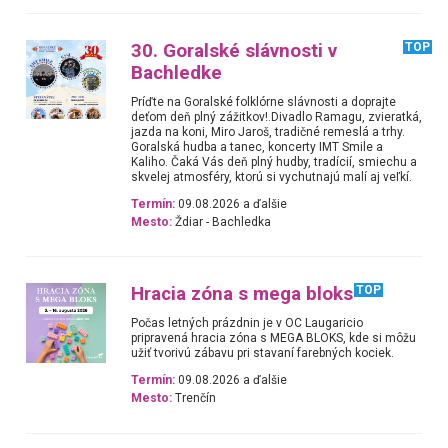
30. Goralské slávnosti v
TOP
Bachledke
Príďte na Goralské folklórne slávnosti a doprajte
deťom deň plný zážitkov!.Divadlo Ramagu, zvieratká,
jazda na koni, Miro Jaroš, tradičné remeslá a trhy.
Goralská hudba a tanec, koncerty IMT Smile a
Kaliho. Čaká Vás deň plný hudby, tradícií, smiechu a
skvelej atmosféry, ktorú si vychutnajú malí aj veľkí.
Termín:
09.08.2026 a ďalšie
Mesto:
Ždiar - Bachledka
Hracia zóna s mega bloks
TOP
Počas letných prázdnin je v OC Laugaricio
pripravená hracia zóna s MEGA BLOKS, kde si môžu
užiť tvorivú zábavu pri stavaní farebných kociek.
Termín:
09.08.2026 a ďalšie
Mesto:
Trenčín