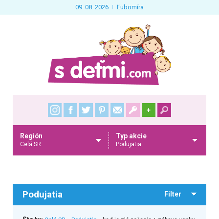
09. 08. 2026
Ľubomíra
+
Región
Typ akcie
Celá SR
Podujatia
Podujatia
Filter