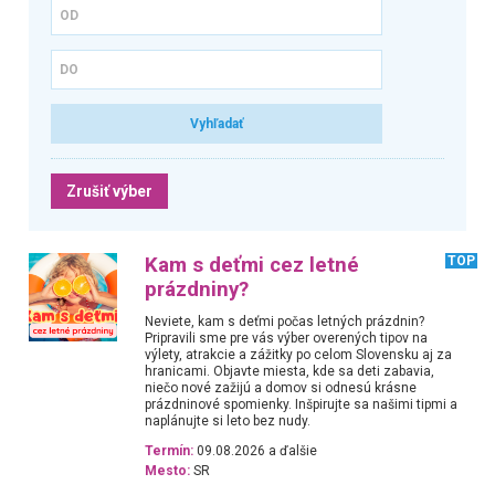
Zrušiť výber
Kam s deťmi cez letné
TOP
prázdniny?
Neviete, kam s deťmi počas letných prázdnin?
Pripravili sme pre vás výber overených tipov na
výlety, atrakcie a zážitky po celom Slovensku aj za
hranicami. Objavte miesta, kde sa deti zabavia,
niečo nové zažijú a domov si odnesú krásne
prázdninové spomienky. Inšpirujte sa našimi tipmi a
naplánujte si leto bez nudy.
Termín:
09.08.2026 a ďalšie
Mesto:
SR