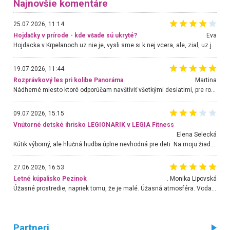
Najnovšie komentáre
25.07.2026, 11:14
Hojdačky v prírode - kde všade sú ukryté?
Eva
Hojdacka v Krpelanoch uz nie je, vysli sme si k nej vcera, ale, zial, uz je znicena. Ak sem planujete cestu len kvoli hojdacke, mozete si ju usetrit. Krasny vyhlad je tu vsak aj bez hojdacky :-)
19.07.2026, 11:44
Rozprávkový les pri kolibe Panoráma
Martina
Nádherné miesto ktoré odporúčam navštíviť všetkými desiatimi, pre rodiny s deťmi, dôchodcom... Proste a jednoducho ozaj rozprávkový les.. určite ešte prídeme. Odniesli sme si na pamiatku krásne tričká,
09.07.2026, 15:15
Vnútorné detské ihrisko LEGIONARIK v LEGIA Fitness
Elena Selecká
Kútik výborný, ale hlučná hudba úplne nevhodná pre deti. Na moju žiadosť o aspoň sušenie nereagovali.
27.06.2026, 16:53
Letné kúpalisko Pezinok
. Monika Lipovská
Úžasné prostredie, napriek tomu, že je malé. Úžasná atmosféra. Voda fantastická a nádherná. Ľudí je pomerne veľa, ale su mili a ohľaduplní. Je veľmi zaujímavé sledovať, ako dokážu spolu športovať cudzí ľudia a bez ohľadu na vek. Vládne tu pohoda. Vnuka neviem dostať z vody. Ďakujem za krásny deň . Urcite sa sem vrátim. Jediný problém je s parkovaním, ale aj ten sa mi podarilo vyriešiť. Monika Bratislava
Partneri