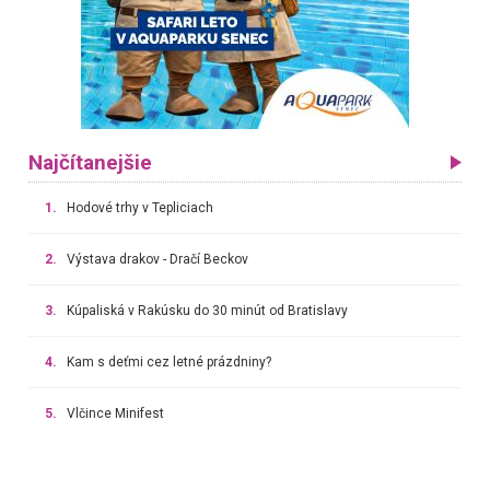
Najčítanejšie
1.
Hodové trhy v Tepliciach
2.
Výstava drakov - Dračí Beckov
3.
Kúpaliská v Rakúsku do 30 minút od Bratislavy
4.
Kam s deťmi cez letné prázdniny?
5.
Vlčince Minifest