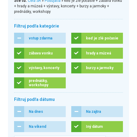
Ste tu:
Celá SR
»
Podujatia
» keď je zlé počasie + zábava vonku
+ hrady a múzeá + výstavy, koncerty + burzy a jarmoky +
prednášky, workshopy
Filtruj podľa kategórie
vstup zdarma
keď je zlé počasie
zábava vonku
hrady a múzeá
výstavy, koncerty
burzy a jarmoky
prednášky,
workshopy
Filtruj podľa dátumu
Na dnes
Na zajtra
Na víkend
Iný dátum