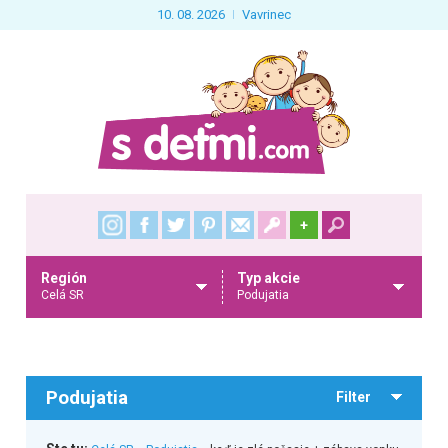
10. 08. 2026
Vavrinec
+
Región
Typ akcie
Celá SR
Podujatia
Podujatia
Filter