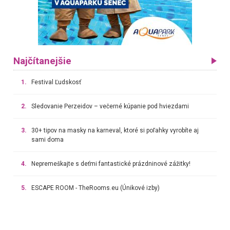
Najčítanejšie
1.
Festival Ľudskosť
2.
Sledovanie Perzeidov – večerné kúpanie pod hviezdami
3.
30+ tipov na masky na karneval, ktoré si poľahky vyrobíte aj
sami doma
4.
Nepremeškajte s deťmi fantastické prázdninové zážitky!
5.
ESCAPE ROOM - TheRooms.eu (Únikové izby)