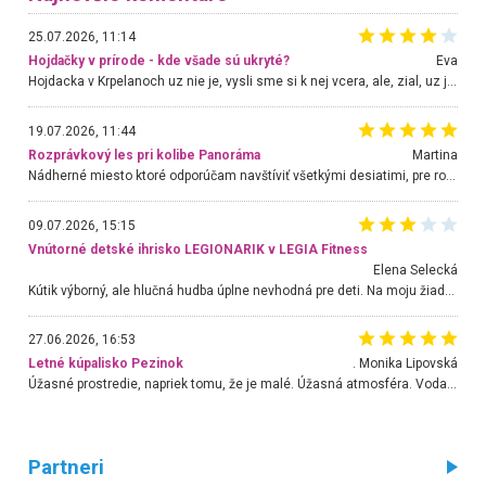
25.07.2026, 11:14
Hojdačky v prírode - kde všade sú ukryté?
Eva
Hojdacka v Krpelanoch uz nie je, vysli sme si k nej vcera, ale, zial, uz je znicena. Ak sem planujete cestu len kvoli hojdacke, mozete si ju usetrit. Krasny vyhlad je tu vsak aj bez hojdacky :-)
19.07.2026, 11:44
Rozprávkový les pri kolibe Panoráma
Martina
Nádherné miesto ktoré odporúčam navštíviť všetkými desiatimi, pre rodiny s deťmi, dôchodcom... Proste a jednoducho ozaj rozprávkový les.. určite ešte prídeme. Odniesli sme si na pamiatku krásne tričká,
09.07.2026, 15:15
Vnútorné detské ihrisko LEGIONARIK v LEGIA Fitness
Elena Selecká
Kútik výborný, ale hlučná hudba úplne nevhodná pre deti. Na moju žiadosť o aspoň sušenie nereagovali.
27.06.2026, 16:53
Letné kúpalisko Pezinok
. Monika Lipovská
Úžasné prostredie, napriek tomu, že je malé. Úžasná atmosféra. Voda fantastická a nádherná. Ľudí je pomerne veľa, ale su mili a ohľaduplní. Je veľmi zaujímavé sledovať, ako dokážu spolu športovať cudzí ľudia a bez ohľadu na vek. Vládne tu pohoda. Vnuka neviem dostať z vody. Ďakujem za krásny deň . Urcite sa sem vrátim. Jediný problém je s parkovaním, ale aj ten sa mi podarilo vyriešiť. Monika Bratislava
Partneri