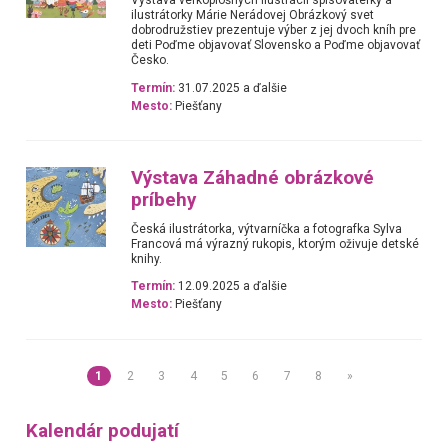
Výstava veľkoplošných ilustrácií spisovateľky a
ilustrátorky Márie Nerádovej Obrázkový svet
dobrodružstiev prezentuje výber z jej dvoch kníh pre
deti Poďme objavovať Slovensko a Poďme objavovať
Česko.
Termín:
31.07.2025 a ďalšie
Mesto:
Piešťany
Výstava Záhadné obrázkové
príbehy
Česká ilustrátorka, výtvarníčka a fotografka Sylva
Francová má výrazný rukopis, ktorým oživuje detské
knihy.
Termín:
12.09.2025 a ďalšie
Mesto:
Piešťany
1
2
3
4
5
6
7
8
»
Kalendár podujatí