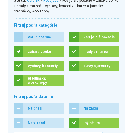
Ste tu:
Celá SR
»
Podujatia
» keď je zlé počasie + zábava vonku
+ hrady a múzeá + výstavy, koncerty + burzy a jarmoky +
prednášky, workshopy
Filtruj podľa kategórie
vstup zdarma
keď je zlé počasie
zábava vonku
hrady a múzeá
výstavy, koncerty
burzy a jarmoky
prednášky,
workshopy
Filtruj podľa dátumu
Na dnes
Na zajtra
Na víkend
Iný dátum