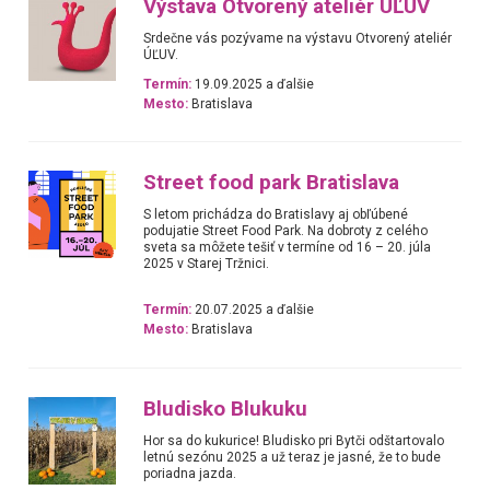
Výstava Otvorený ateliér ÚĽUV
Srdečne vás pozývame na výstavu Otvorený ateliér
ÚĽUV.
Termín:
19.09.2025 a ďalšie
Mesto:
Bratislava
Street food park Bratislava
S letom prichádza do Bratislavy aj obľúbené
podujatie Street Food Park. Na dobroty z celého
sveta sa môžete tešiť v termíne od 16 – 20. júla
2025 v Starej Tržnici.
Termín:
20.07.2025 a ďalšie
Mesto:
Bratislava
Bludisko Blukuku
Hor sa do kukurice! Bludisko pri Bytči odštartovalo
letnú sezónu 2025 a už teraz je jasné, že to bude
poriadna jazda.