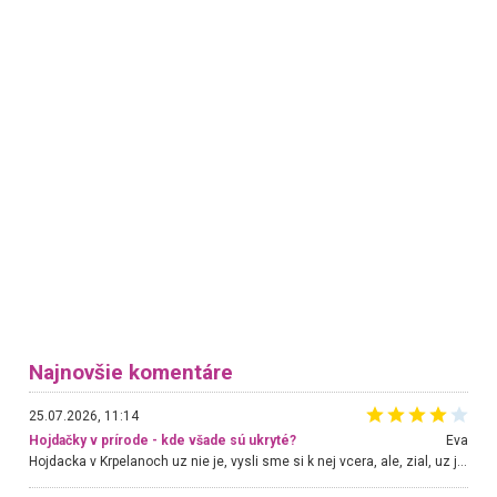
Najnovšie komentáre
25.07.2026, 11:14
Hojdačky v prírode - kde všade sú ukryté?
Eva
Hojdacka v Krpelanoch uz nie je, vysli sme si k nej vcera, ale, zial, uz je znicena. Ak sem planujete cestu len kvoli hojdacke, mozete si ju usetrit. Krasny vyhlad je tu vsak aj bez hojdacky :-)