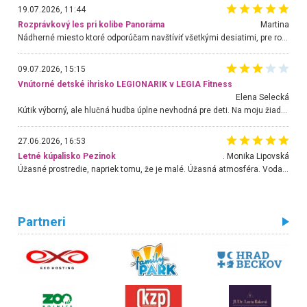
19.07.2026, 11:44
Rozprávkový les pri kolibe Panoráma
Martina
Nádherné miesto ktoré odporúčam navštíviť všetkými desiatimi, pre rodiny s deťmi, dôchodcom... Proste a jednoducho ozaj rozprávkový les.. určite ešte prídeme. Odniesli sme si na pamiatku krásne tričká,
09.07.2026, 15:15
Vnútorné detské ihrisko LEGIONARIK v LEGIA Fitness
Elena Selecká
Kútik výborný, ale hlučná hudba úplne nevhodná pre deti. Na moju žiadosť o aspoň sušenie nereagovali.
27.06.2026, 16:53
Letné kúpalisko Pezinok
. Monika Lipovská
Úžasné prostredie, napriek tomu, že je malé. Úžasná atmosféra. Voda fantastická a nádherná. Ľudí je pomerne veľa, ale su mili a ohľaduplní. Je veľmi zaujímavé sledovať, ako dokážu spolu športovať cudzí ľudia a bez ohľadu na vek. Vládne tu pohoda. Vnuka neviem dostať z vody. Ďakujem za krásny deň . Urcite sa sem vrátim. Jediný problém je s parkovaním, ale aj ten sa mi podarilo vyriešiť. Monika Bratislava
Partneri