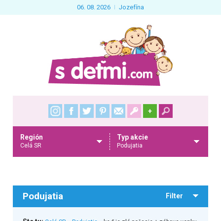
06. 08. 2026
Jozefína
+
Región
Typ akcie
Celá SR
Podujatia
Podujatia
Filter