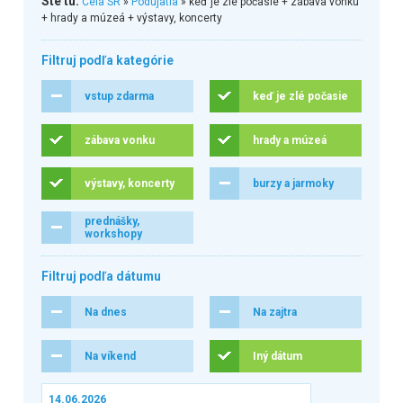
Ste tu:
Celá SR
»
Podujatia
» keď je zlé počasie + zábava vonku
+ hrady a múzeá + výstavy, koncerty
Filtruj podľa kategórie
vstup zdarma
keď je zlé počasie
zábava vonku
hrady a múzeá
výstavy, koncerty
burzy a jarmoky
prednášky,
workshopy
Filtruj podľa dátumu
Na dnes
Na zajtra
Na víkend
Iný dátum