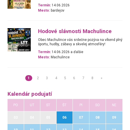
Termín:
14.06.2026
Mesto:
bardejov
Hodové slávnosti Machulince
Obec Machulince vás srdečne pozýva na víkend plný
športu, hudby, zábavy a skvelej atmosféry!
Termín:
14.06.2026 a ďalšie
Mesto:
Machulince
1
2
3
4
5
6
7
8
»
Kalendár podujatí
PO
UT
ST
ŠT
PI
SO
NE
03
04
05
06
07
08
09
10
11
12
13
14
15
16