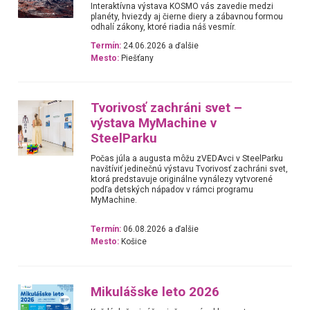
Interaktívna výstava KOSMO vás zavedie medzi
planéty, hviezdy aj čierne diery a zábavnou formou
odhalí zákony, ktoré riadia náš vesmír.
Termín:
24.06.2026 a ďalšie
Mesto:
Piešťany
Tvorivosť zachráni svet –
výstava MyMachine v
SteelParku
Počas júla a augusta môžu zVEDAvci v SteelParku
navštíviť jedinečnú výstavu Tvorivosť zachráni svet,
ktorá predstavuje originálne vynálezy vytvorené
podľa detských nápadov v rámci programu
MyMachine.
Termín:
06.08.2026 a ďalšie
Mesto:
Košice
Mikulášske leto 2026