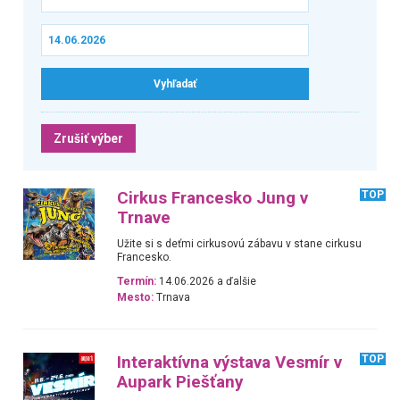
Zrušiť výber
Cirkus Francesko Jung v
TOP
Trnave
Užite si s deťmi cirkusovú zábavu v stane cirkusu
Francesko.
Termín:
14.06.2026 a ďalšie
Mesto:
Trnava
Interaktívna výstava Vesmír v
TOP
Aupark Piešťany