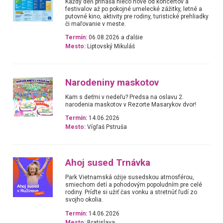
Každý deň prináša niečo nové od koncertov a
festivalov až po pokojné umelecké zážitky, letné a
putovné kino, aktivity pre rodiny, turistické prehliadky
či maľovanie v meste.
Termín:
06.08.2026 a ďalšie
Mesto:
Liptovský Mikuláš
Narodeniny maskotov
Kam s deťmi v nedeľu? Predsa na oslavu 2.
narodenia maskotov v Rezorte Masarykov dvor!
Termín:
14.06.2026
Mesto:
Vígľaš Pstruša
Ahoj sused Trnávka
Park Vietnamská ožije susedskou atmosférou,
smiechom detí a pohodovým popoludním pre celé
rodiny. Príďte si užiť čas vonku a stretnúť ľudí zo
svojho okolia.
Termín:
14.06.2026
Mesto:
Bratislava