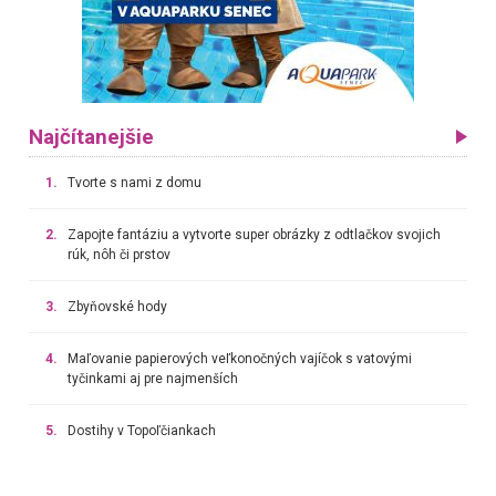
Najčítanejšie
1.
Tvorte s nami z domu
2.
Zapojte fantáziu a vytvorte super obrázky z odtlačkov svojich
rúk, nôh či prstov
3.
Zbyňovské hody
4.
Maľovanie papierových veľkonočných vajíčok s vatovými
tyčinkami aj pre najmenších
5.
Dostihy v Topoľčiankach