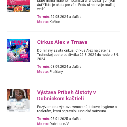
Máte doma malého motoristu a fanúšika rýchlych
áut? Toto je akcia pre vás. Prídu si na svoje malí aj
veľkí.
Termín:
29.08.2024 a ďalšie
Mesto:
Košice
Cirkus Alex v Trnave
Do Trnavy zavíta cirkus. Cirkus Alex nájdete na
Trstínskej ceste od štvrtku 29.8. 2024 do nedele 8.9.
2024.
Termín:
08.09.2024 a ďalšie
Mesto:
Piešťany
Výstava Príbeh čistoty v
Dubnickom kaštieli
Pozývame na výstavu venovanú dobovej hygiene a
toaletám, ktorú pripravilo Dubnické múzeum.
Termín:
06.01.2025 a ďalšie
Mesto:
Dubnica n/V