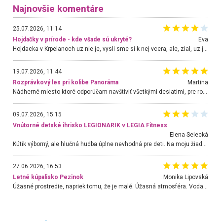
Najnovšie komentáre
25.07.2026, 11:14
Hojdačky v prírode - kde všade sú ukryté?
Eva
Hojdacka v Krpelanoch uz nie je, vysli sme si k nej vcera, ale, zial, uz je znicena. Ak sem planujete cestu len kvoli hojdacke, mozete si ju usetrit. Krasny vyhlad je tu vsak aj bez hojdacky :-)
19.07.2026, 11:44
Rozprávkový les pri kolibe Panoráma
Martina
Nádherné miesto ktoré odporúčam navštíviť všetkými desiatimi, pre rodiny s deťmi, dôchodcom... Proste a jednoducho ozaj rozprávkový les.. určite ešte prídeme. Odniesli sme si na pamiatku krásne tričká,
09.07.2026, 15:15
Vnútorné detské ihrisko LEGIONARIK v LEGIA Fitness
Elena Selecká
Kútik výborný, ale hlučná hudba úplne nevhodná pre deti. Na moju žiadosť o aspoň sušenie nereagovali.
27.06.2026, 16:53
Letné kúpalisko Pezinok
. Monika Lipovská
Úžasné prostredie, napriek tomu, že je malé. Úžasná atmosféra. Voda fantastická a nádherná. Ľudí je pomerne veľa, ale su mili a ohľaduplní. Je veľmi zaujímavé sledovať, ako dokážu spolu športovať cudzí ľudia a bez ohľadu na vek. Vládne tu pohoda. Vnuka neviem dostať z vody. Ďakujem za krásny deň . Urcite sa sem vrátim. Jediný problém je s parkovaním, ale aj ten sa mi podarilo vyriešiť. Monika Bratislava