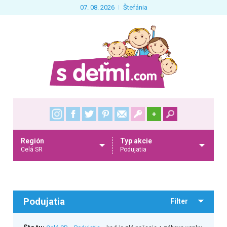
07. 08. 2026
Štefánia
+
Región
Typ akcie
Celá SR
Podujatia
Podujatia
Filter