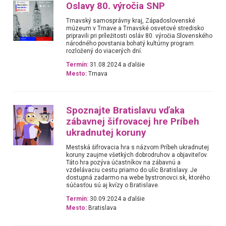
Oslavy 80. výročia SNP
Trnavský samosprávny kraj, Západoslovenské
múzeum v Trnave a Trnavské osvetové stredisko
pripravili pri príležitosti osláv 80. výročia Slovenského
národného povstania bohatý kultúrny program
rozložený do viacerých dní.
Termín:
31.08.2024 a ďalšie
Mesto:
Trnava
Spoznajte Bratislavu vďaka
zábavnej šifrovacej hre Príbeh
ukradnutej koruny
Mestská šifrovacia hra s názvom Príbeh ukradnutej
koruny zaujme všetkých dobrodruhov a objaviteľov.
Táto hra pozýva účastníkov na zábavnú a
vzdelávaciu cestu priamo do ulíc Bratislavy. Je
dostupná zadarmo na webe bystronovci.sk, ktorého
súčasťou sú aj kvízy o Bratislave.
Termín:
30.09.2024 a ďalšie
Mesto:
Bratislava