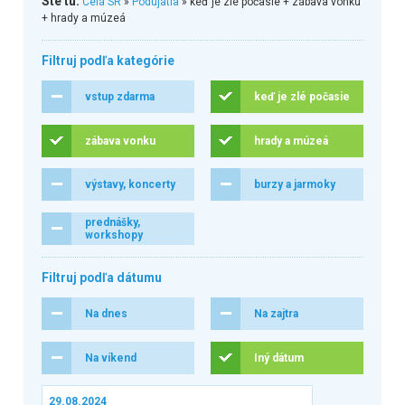
Ste tu:
Celá SR
»
Podujatia
» keď je zlé počasie + zábava vonku
+ hrady a múzeá
Filtruj podľa kategórie
vstup zdarma
keď je zlé počasie
zábava vonku
hrady a múzeá
výstavy, koncerty
burzy a jarmoky
prednášky,
workshopy
Filtruj podľa dátumu
Na dnes
Na zajtra
Na víkend
Iný dátum