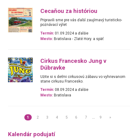
Cecaňou za históriou
Pripravili sme pre vás ďalší zaujímavý turisticko-
poznávací výlet
Termín:
01.09.2024 a ďalšie
Mesto:
Bratislava - Zlaté Hory. a späť
Cirkus Francesko Jung v
Dúbravke
Užite si s deťmi cirkusovú zábavu vo vyhrievanom
stane cirkusu Francesko.
Termín:
08.09.2024 a ďalšie
Mesto:
Bratislava
1
2
3
4
5
6
7
…
9
»
Kalendár podujatí