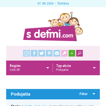
07. 08. 2026
Štefánia
+
Región
Typ akcie
Celá SR
Podujatia
Podujatia
Filter