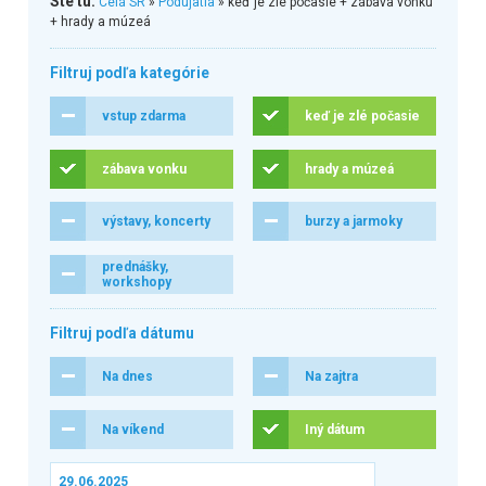
Ste tu:
Celá SR
»
Podujatia
» keď je zlé počasie + zábava vonku
+ hrady a múzeá
Filtruj podľa kategórie
vstup zdarma
keď je zlé počasie
zábava vonku
hrady a múzeá
výstavy, koncerty
burzy a jarmoky
prednášky,
workshopy
Filtruj podľa dátumu
Na dnes
Na zajtra
Na víkend
Iný dátum