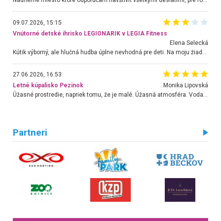
Nádherné miesto ktoré odporúčam navštíviť všetkými desiatimi, pre rodiny s deťmi, dôchodcom... Proste a jednoducho ozaj rozprávkový les.. určite ešte prídeme. Odniesli sme si na pamiatku krásne tričká,
09.07.2026, 15:15
Vnútorné detské ihrisko LEGIONARIK v LEGIA Fitness
Elena Selecká
Kútik výborný, ale hlučná hudba úplne nevhodná pre deti. Na moju žiadosť o aspoň sušenie nereagovali.
27.06.2026, 16:53
Letné kúpalisko Pezinok
. Monika Lipovská
Úžasné prostredie, napriek tomu, že je malé. Úžasná atmosféra. Voda fantastická a nádherná. Ľudí je pomerne veľa, ale su mili a ohľaduplní. Je veľmi zaujímavé sledovať, ako dokážu spolu športovať cudzí ľudia a bez ohľadu na vek. Vládne tu pohoda. Vnuka neviem dostať z vody. Ďakujem za krásny deň . Urcite sa sem vrátim. Jediný problém je s parkovaním, ale aj ten sa mi podarilo vyriešiť. Monika Bratislava
Partneri