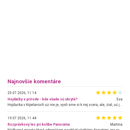
Najnovšie komentáre
25.07.2026, 11:14
Hojdačky v prírode - kde všade sú ukryté?
Eva
Hojdacka v Krpelanoch uz nie je, vysli sme si k nej vcera, ale, zial, uz je znicena. Ak sem planujete cestu len kvoli hojdacke, mozete si ju usetrit. Krasny vyhlad je tu vsak aj bez hojdacky :-)
19.07.2026, 11:44
Rozprávkový les pri kolibe Panoráma
Martina