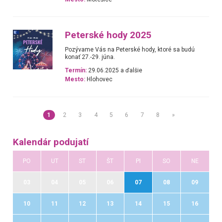
Peterské hody 2025
Pozývame Vás na Peterské hody, ktoré sa budú
konať 27.-29. júna.
Termín:
29.06.2025 a ďalšie
Mesto:
Hlohovec
1
2
3
4
5
6
7
8
»
Kalendár podujatí
PO
UT
ST
ŠT
PI
SO
NE
03
04
05
06
07
08
09
10
11
12
13
14
15
16