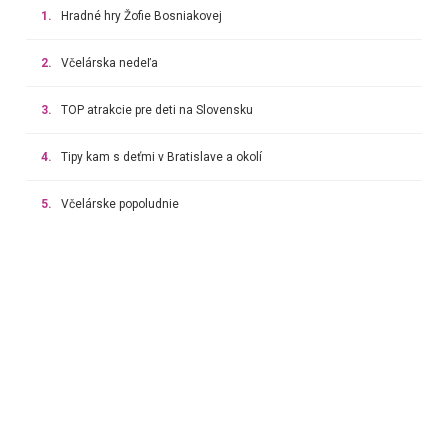
1.
Hradné hry Žofie Bosniakovej
2.
Včelárska nedeľa
3.
TOP atrakcie pre deti na Slovensku
4.
Tipy kam s deťmi v Bratislave a okolí
5.
Včelárske popoludnie