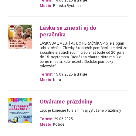
Termín:
18.08.2025 a ďalšie
Mesto:
Banská Bystrica
Láska sa zmestí aj do
peračníka
LÁSKA SA ZMESTÍ AJ DO PERAČNÍKA - to je slogan
tohto ročníka Zbierky školských pomôcok pre deti zo
sociálne slabších rodín, prebiehať bude od 20. júna
do 15. septembra. Diecézna charita Nitra má 3 z
berné miesta, kde môžete školské pomôcky
odovzdať.
Termín:
15.09.2025 a ďalšie
Mesto:
Nitra
Otvárame prázdniny
Leto je konečne tu a s ním aj vytúžené prázdniny
Termín:
29.06.2025
Mesto:
Košice