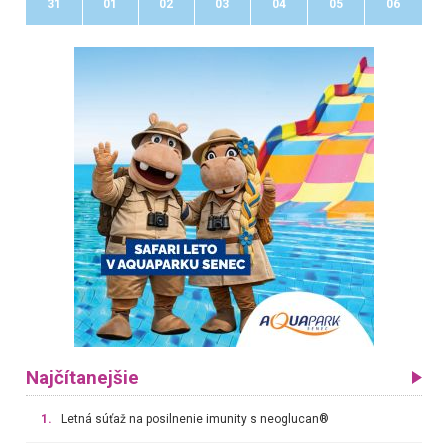
31
01
02
03
04
05
06
Najčítanejšie
1.
Letná súťaž na posilnenie imunity s neoglucan®