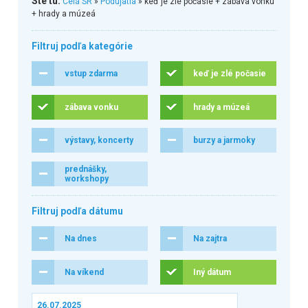
Ste tu:
Celá SR
»
Podujatia
» keď je zlé počasie + zábava vonku
+ hrady a múzeá
Filtruj podľa kategórie
vstup zdarma
keď je zlé počasie
zábava vonku
hrady a múzeá
výstavy, koncerty
burzy a jarmoky
prednášky,
workshopy
Filtruj podľa dátumu
Na dnes
Na zajtra
Na víkend
Iný dátum