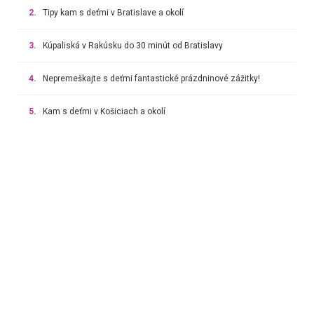
2.
Tipy kam s deťmi v Bratislave a okolí
3.
Kúpaliská v Rakúsku do 30 minút od Bratislavy
4.
Nepremeškajte s deťmi fantastické prázdninové zážitky!
5.
Kam s deťmi v Košiciach a okolí