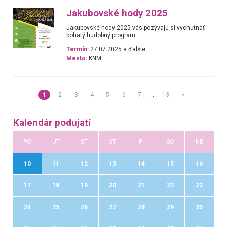
Jakubovské hody 2025
Jakubovské hody 2025 vás pozývajú si vychutnať
bohatý hudobný program.
Termín:
27.07.2025 a ďalšie
Mesto:
KNM
1
2
3
4
5
6
7
…
13
»
Kalendár podujatí
PO
UT
ST
ŠT
PI
SO
NE
10
11
12
13
14
15
16
17
18
19
20
21
22
23
24
25
26
27
28
29
30