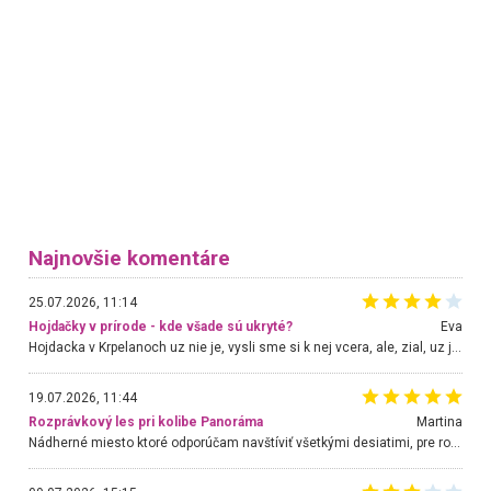
Najnovšie komentáre
25.07.2026, 11:14
Hojdačky v prírode - kde všade sú ukryté?
Eva
Hojdacka v Krpelanoch uz nie je, vysli sme si k nej vcera, ale, zial, uz je znicena. Ak sem planujete cestu len kvoli hojdacke, mozete si ju usetrit. Krasny vyhlad je tu vsak aj bez hojdacky :-)
19.07.2026, 11:44
Rozprávkový les pri kolibe Panoráma
Martina
Nádherné miesto ktoré odporúčam navštíviť všetkými desiatimi, pre rodiny s deťmi, dôchodcom... Proste a jednoducho ozaj rozprávkový les.. určite ešte prídeme. Odniesli sme si na pamiatku krásne tričká,