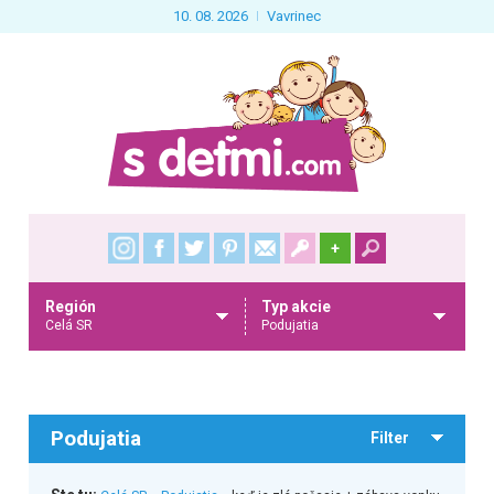
10. 08. 2026
Vavrinec
+
Región
Typ akcie
Celá SR
Podujatia
Podujatia
Filter