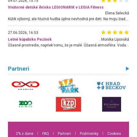
09.07.2026, 15:15
Vnútorné detské ihrisko LEGIONARIK v LEGIA Fitness
Elena Selecká
Kútik výborný, ale hlučná hudba úplne nevhodná pre deti. Na moju žiadosť o aspoň sušenie nereagovali.
27.06.2026, 16:53
Letné kúpalisko Pezinok
. Monika Lipovská
Úžasné prostredie, napriek tomu, že je malé. Úžasná atmosféra. Voda fantastická a nádherná. Ľudí je pomerne veľa, ale su mili a ohľaduplní. Je veľmi zaujímavé sledovať, ako dokážu spolu športovať cudzí ľudia a bez ohľadu na vek. Vládne tu pohoda. Vnuka neviem dostať z vody. Ďakujem za krásny deň . Urcite sa sem vrátim. Jediný problém je s parkovaním, ale aj ten sa mi podarilo vyriešiť. Monika Bratislava
Partneri
2% z dane
l
FAQ
l
Partneri
l
Podmienky
l
Cookies