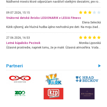
Nádherné miesto ktoré odporúčam navštíviť všetkými desiatimi, pre rodiny s deťmi, dôchodcom... Proste a jednoducho ozaj rozprávkový les.. určite ešte prídeme. Odniesli sme si na pamiatku krásne tričká,
09.07.2026, 15:15
Vnútorné detské ihrisko LEGIONARIK v LEGIA Fitness
Elena Selecká
Kútik výborný, ale hlučná hudba úplne nevhodná pre deti. Na moju žiadosť o aspoň sušenie nereagovali.
27.06.2026, 16:53
Letné kúpalisko Pezinok
. Monika Lipovská
Úžasné prostredie, napriek tomu, že je malé. Úžasná atmosféra. Voda fantastická a nádherná. Ľudí je pomerne veľa, ale su mili a ohľaduplní. Je veľmi zaujímavé sledovať, ako dokážu spolu športovať cudzí ľudia a bez ohľadu na vek. Vládne tu pohoda. Vnuka neviem dostať z vody. Ďakujem za krásny deň . Urcite sa sem vrátim. Jediný problém je s parkovaním, ale aj ten sa mi podarilo vyriešiť. Monika Bratislava
Partneri