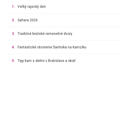
1.
Veľký rajecký deň
2.
Sahara 2026
3.
Tradičné brežské remeselné dvory
4.
Fantastické otvorenie Šantiska na Kamzíku
5.
Tipy kam s deťmi v Bratislave a okolí