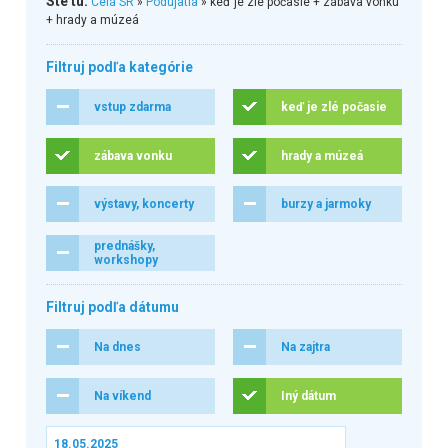
Ste tu:
Celá SR
»
Podujatia
» keď je zlé počasie + zábava vonku
+ hrady a múzeá
Filtruj podľa kategórie
vstup zdarma
keď je zlé počasie
zábava vonku
hrady a múzeá
výstavy, koncerty
burzy a jarmoky
prednášky,
workshopy
Filtruj podľa dátumu
Na dnes
Na zajtra
Na víkend
Iný dátum