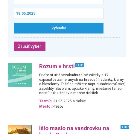
Zrušiť výber
Rozum v hrsti
TOP
Príďte si užiť nezabudnuteľné zážitky a 17
exponátov zameraných na hravosť, hádanky, klamy
a hlavolamy. Tešiť sa môžete napr. súradnicovú sieť,
zapeklitý hlavolam, optické klamy, miešanie farieb,
neistú ruku, žeriav a mnoho ďalších.
Termín:
21.05.2025 a ďalšie
Mesto:
Prešov
Išlo maslo na vandrovku na
TOP