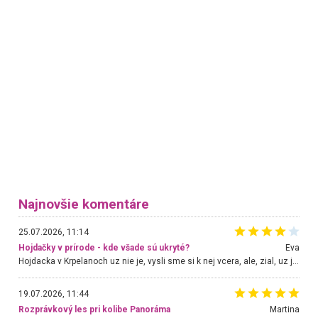
Najnovšie komentáre
25.07.2026, 11:14
Hojdačky v prírode - kde všade sú ukryté?
Eva
Hojdacka v Krpelanoch uz nie je, vysli sme si k nej vcera, ale, zial, uz je znicena. Ak sem planujete cestu len kvoli hojdacke, mozete si ju usetrit. Krasny vyhlad je tu vsak aj bez hojdacky :-)
19.07.2026, 11:44
Rozprávkový les pri kolibe Panoráma
Martina