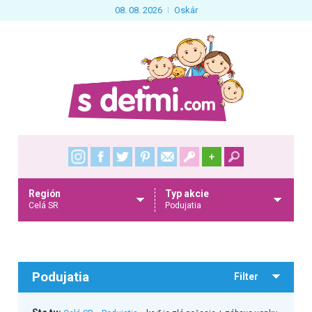
08. 08. 2026
Oskár
+
Región
Typ akcie
Celá SR
Podujatia
Podujatia
Filter