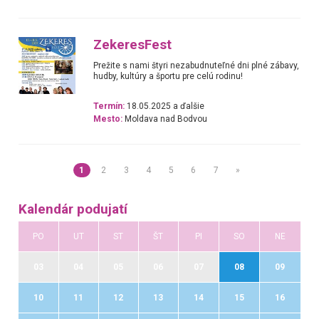
ZekeresFest
Prežite s nami štyri nezabudnuteľné dni plné zábavy,
hudby, kultúry a športu pre celú rodinu!
Termín:
18.05.2025 a ďalšie
Mesto:
Moldava nad Bodvou
1
2
3
4
5
6
7
»
Kalendár podujatí
PO
UT
ST
ŠT
PI
SO
NE
03
04
05
06
07
08
09
10
11
12
13
14
15
16