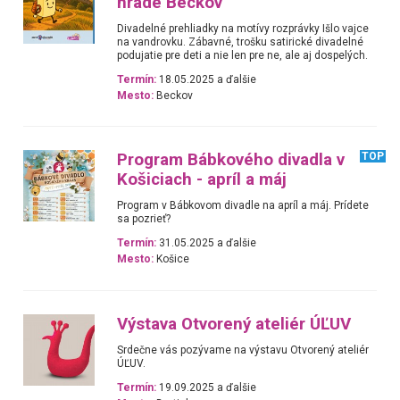
hrade Beckov
Divadelné prehliadky na motívy rozprávky Išlo vajce
na vandrovku. Zábavné, trošku satirické divadelné
podujatie pre deti a nie len pre ne, ale aj dospelých.
Termín:
18.05.2025 a ďalšie
Mesto:
Beckov
Program Bábkového divadla v
TOP
Košiciach - apríl a máj
Program v Bábkovom divadle na apríl a máj. Prídete
sa pozrieť?
Termín:
31.05.2025 a ďalšie
Mesto:
Košice
Výstava Otvorený ateliér ÚĽUV
Srdečne vás pozývame na výstavu Otvorený ateliér
ÚĽUV.
Termín:
19.09.2025 a ďalšie