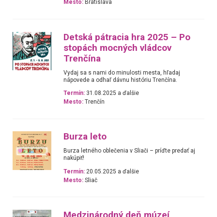
Mesto:
Bratislava
Detská pátracia hra 2025 – Po
stopách mocných vládcov
Trenčína
Vydaj sa s nami do minulosti mesta, hľadaj
nápovede a odhaľ dávnu históriu Trenčína.
Termín:
31.08.2025 a ďalšie
Mesto:
Trenčín
Burza leto
Burza letného oblečenia v Sliači – príďte predať aj
nakúpiť!
Termín:
20.05.2025 a ďalšie
Mesto:
Sliač
Medzinárodný deň múzeí